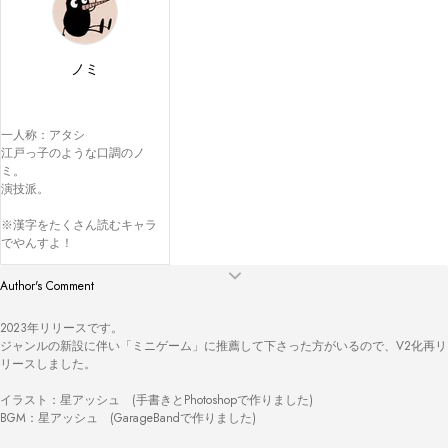
ノミ
一人称：アタシ

江戸っ子のような口調のノ
ミ。

演技派。

※漢字をたくさん読むキャラ
でやんすよ！
Author's Comment
2023年リリースです。

ジャンルの新設に伴い「ミニゲーム」に推薦して下さった方がいるので、V2化再リ
リースしました。

イラスト：星アッシュ　(手書きとPhotoshopで作りました)

BGM：星アッシュ　(GarageBandで作りました)
