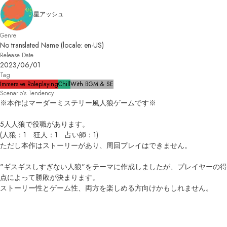
星アッシュ
Genre
No translated Name (locale: en-US)
Release Date
2023/06/01
Tag
Immersive Roleplaying
Chill
With BGM & SE
Scenario’s Tendency
※本作はマーダーミステリー風人狼ゲームです※

5人人狼で役職があります。

(人狼：1　狂人：1　占い師：1)

ただし本作はストーリーがあり、周回プレイはできません。

"ギスギスしすぎない人狼"をテーマに作成しましたが、プレイヤーの得
点によって勝敗が決まります。

ストーリー性とゲーム性、両方を楽しめる方向けかもしれません。