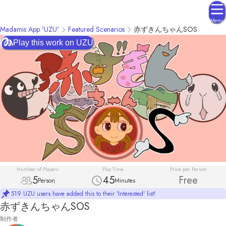
Menu
Madamis App 'UZU'
Featured Scenarios
赤ずきんちゃんSOS
Play this work on UZU
Number of Players
Play Time
Price per Person
5
45
Free
Person
Minutes
519 UZU users have added this to their 'Interested' list!
赤ずきんちゃんSOS
制作者