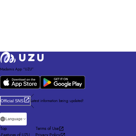
Madamis App “UZU”
／
Latest information being updated!
Official SNS
＼
Language
Top
Terms of Use
-
Features of UZU
Privacy Policy