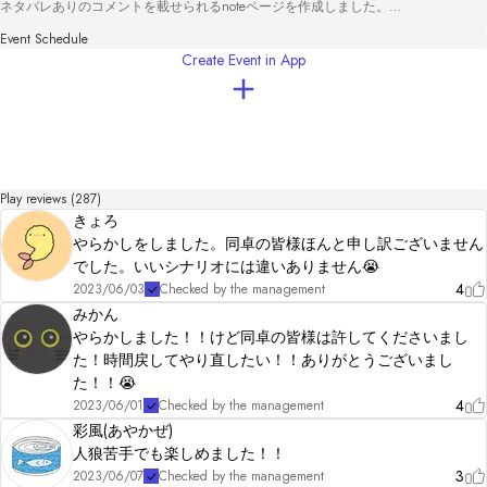
ネタバレありのコメントを載せられるnoteページを作成しました。

作品の改善提案もありましたら、そちらまでご記入ください。

Event Schedule
Create Event in App
https://note.com/ash_h/n/n7f016702a062
Play reviews (287)
きょろ
やらかしをしました。同卓の皆様ほんと申し訳ございません
でした。いいシナリオには違いありません😭
4
2023/06/03
Checked by the management
みかん
やらかしました！！けど同卓の皆様は許してくださいまし
た！時間戻してやり直したい！！ありがとうございまし
た！！😭
4
2023/06/01
Checked by the management
彩風(あやかぜ)
人狼苦手でも楽しめました！！
3
2023/06/07
Checked by the management