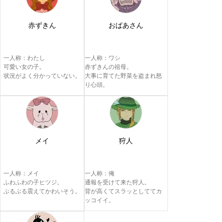
赤ずきん
おばあさん
一人称：わたし

一人称：ワシ

可愛い女の子。

赤ずきんの祖母。

状況がよく分かっていない。
大事に育てた野菜を盗まれ怒
り心頭。
メイ
狩人
一人称：メイ

一人称：俺

ふわふわの子ヒツジ。

通報を受けて来た狩人。

ぶるぶる震えてかわいそう。
背が高くてスラッとしててカ
ッコイイ。