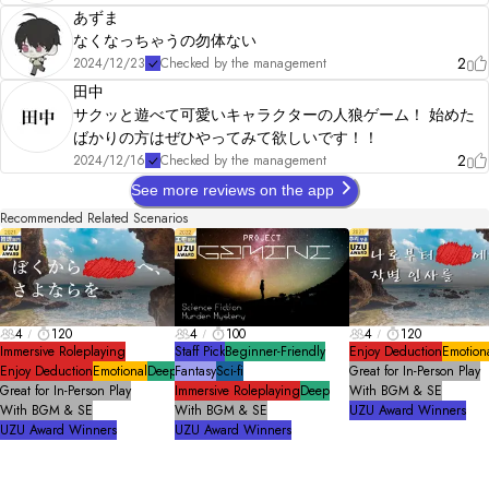
あずま
なくなっちゃうの勿体ない
2
2024/12/23
Checked by the management
田中
サクッと遊べて可愛いキャラクターの人狼ゲーム！ 始めた
ばかりの方はぜひやってみて欲しいです！！
2
2024/12/16
Checked by the management
See more reviews on the app
Recommended Related Scenarios
4
120
4
100
4
120
Immersive Roleplaying
Staff Pick
Beginner-Friendly
Enjoy Deduction
Emotion
Enjoy Deduction
Emotional
Deep
Fantasy
Sci-fi
Great for In-Person Play
Great for In-Person Play
Immersive Roleplaying
Deep
With BGM & SE
With BGM & SE
With BGM & SE
UZU Award Winners
UZU Award Winners
UZU Award Winners