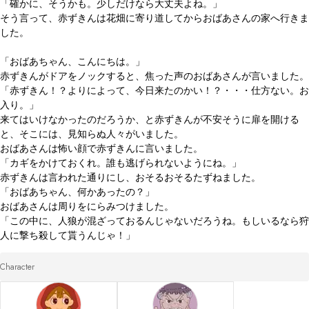
「確かに、そうかも。少しだけなら大丈夫よね。」

そう言って、赤ずきんは花畑に寄り道してからおばあさんの家へ行きま
した。

「おばあちゃん、こんにちは。」

赤ずきんがドアをノックすると、焦った声のおばあさんが言いました。

「赤ずきん！？よりによって、今日来たのかい！？・・・仕方ない。お
入り。」

来てはいけなかったのだろうか、と赤ずきんが不安そうに扉を開ける
と、そこには、見知らぬ人々がいました。

おばあさんは怖い顔で赤ずきんに言いました。

「カギをかけておくれ。誰も逃げられないようにね。」

赤ずきんは言われた通りにし、おそるおそるたずねました。

「おばあちゃん、何かあったの？」

おばあさんは周りをにらみつけました。

「この中に、人狼が混ざっておるんじゃないだろうね。もしいるなら狩
Character