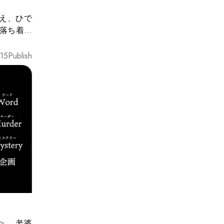
え、ひで
も落ち着い
う話にな
15
Publish
う。 無
 老婆