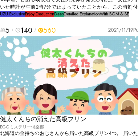
いた時計が午前2時7分で止まっていたことから、この時刻付
死亡したのだろうと考えられ、警察は殺人事件として容疑者は
UZU Exclusive
Enjoy Deduction
Deep
Detailed Explanation
With BGM & SE
を絞り出した。 女性の夫で喫茶店経営の男、女性の中学生の娘、
5
140
560
女性のパート先の経営者の男、そして、その妻。しかし、決定
2021/11/19
Pu
拠は見つからず事件は迷宮入りとなった。 今、女性の墓の前で容
疑者たちと担当刑事がばったり出会う。 奇妙な偶然か。そ
も... 運命という名の時計は、再び時を刻み始めるのだった。
健太くんちの消えた高級プリン
EGGミステリー倶楽部
北海道の金持ちのおじさんから届いた高級プリン4つ。 届い