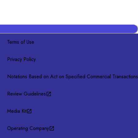
Terms of Use
Privacy Policy
Notations Based on Act on Specified Commercial Transactions
Review Guidelines
Media Kit
Operating Company