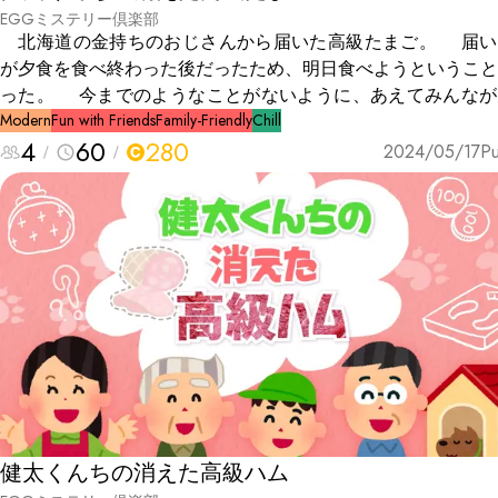
EGGミステリー倶楽部
北海道の金持ちのおじさんから届いた高級たまご。 届い
が夕食を食べ終わった後だったため、明日食べようということ
った。 今までのようなことがないように、あえてみんなが
るリビングに置いた。 そして、朝食のときも夕方もそこに
Modern
Fun with Friends
Family-Friendly
Chill
4
60
280
かにたまごがあった。 次の日の夕食前に、ポチがたまごが
2024/05/17
Pu
てあるテーブルに激突。なんと割れてしまった。 残念に思
がら後片付けを始めるとポチが言った。 「このたまごはコ
ニで売られているたまごだ。高級たまごではない。」 そ
間、あたりが緊張に包まれるのであった。
健太くんちの消えた高級ハム