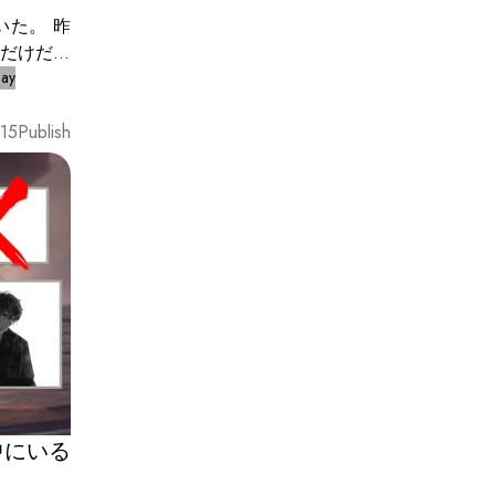
た。 昨
人だけだと
のだろう
lay
15
Publish
中にいる