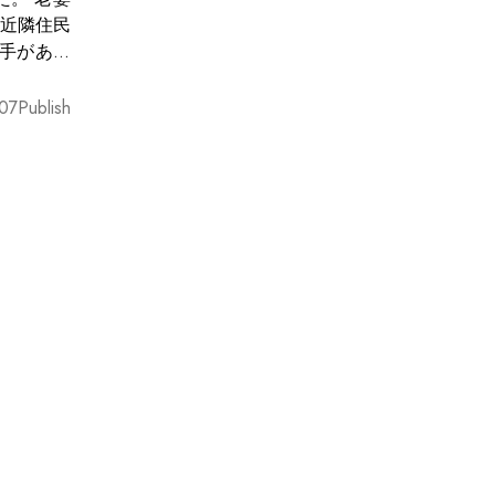
近隣住民
は老婆と
07
Publish
かにお葬
を粉砕し