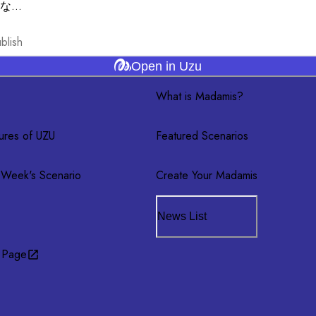
なっ
ンが
blish
Open in Uzu
What is Madamis?
ures of UZU
Featured Scenarios
 Week's Scenario
Create Your Madamis
News List
 Page