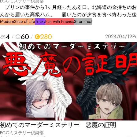
EGGミステリー倶楽部
プリンの事件から1ヶ月経ったある日。北海道の金持ちのお
んから届いた高級ハム。 届いたのが夕食を食べ終わった後
たため、明日食べようということになった。 プリンのよう
Modern
Slice of Life
Tricky
Fun with Friends
Short Text
とがないようにお父さんが隠すことになった。 次の日の夕
4
60
280
とき、ハムは隠し場所から仏間に移動し、2つあったハムの1
2024/04/19
Pu
い。 残った1つのハムで夕食を作り食べた後、犯人探しが
る・・・。
初めてのマーダーミステリー 悪魔の証明
EGGミステリー倶楽部