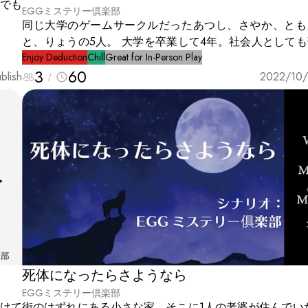
んでも
EGGミステリー倶楽部
同じ大学のゲームサークルだったあつし、さやか、とも
と、りょうの5人。 大学を卒業して4年。社会人として
てきた。 そこでみんなで無人島に旅行でもしようとい
Enjoy Deduction
Chill
Great for In-Person Play
3
60
り、無人島に来ていた。 そんな中、あつしが溺れて死んでしま
blish
2022/10/
う。 そして悲しむ暇もなく、さやかが誰かに殺されてしま
人島には私たちしかいない。 犯人はこの中にいる。
死体になったらさようなら
EGGミステリー倶楽部
付けて
街のはずれにある小さな家。そこに1人の老婆が住んでいた。