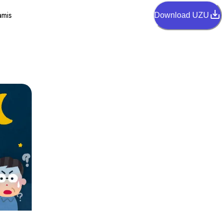
amis
Download UZU