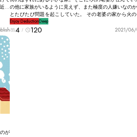
近で
の他に家族がいるように見えず、また極度の人嫌いなのか
4名
とたびたび問題を起こしていた。 その老婆の家から火の手があが
った。火事が深夜にあったことから家は全焼。焼け跡から
Enjoy Deduction
Deep
4
120
的証
思われる死体があった。 老婆は無縁仏となるかと思われたが、そ
blish
2021/06/
の街の寺の坊主が引き取りを申し出た。 坊主が自分の寺で葬式を
れと
開いたとき3人の男女がやってきた。坊主と3人はしめや
式を行った。 全ての葬儀が終わり、参列者が帰ろうとしたときに
その中の1人の女が口を開いた。 「彼女の死に不審な点がありま
す。よかったらお話をしませんか?」 ※無縁仏とは：引き取り手の
ない遺体。合同墓地に安置されるか、場合によっては遺骨
産業廃棄物として扱われる。
たのが