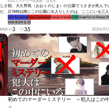
EGGミステリー倶楽部・はるか
じさ
朝、大久野島（おおくのじま）の公園でうさぎが死んでい
だっ
日18時以降にこの公園に出入りしたのは、ここにいる三
なこ
いう。 うさぎはなぜ死んだのか？ この中に犯人はいる
UZU Exclusive
Enjoy Deduction
Family-Friendly
Chill
Great for In-Person P
With BGM & SE
食の
か？
3
35
つがな
blish
2024/01/
始ま
初めてのマーダーミステリー ～犯人はこの
～