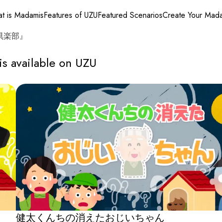
t is Madamis
Features of UZU
Featured Scenarios
Create Your Mad
倶楽部』
ailable on UZU
健太くんちの消えたおじいちゃん