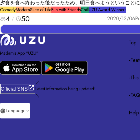
夕食を食べ終わった後だったため、明日食べようということに
た。 次の日の夕食のときに食べようと冷蔵庫を見ると、プリ
Comedy
Modern
Slice of Life
Fun with Friends
Chill
UZU Award Winners
4
50
ない。食べた犯人はこの中にいる。
2020/12/06
Pu
Top
Madamis App “UZU”
-
Feat
-
This
／
Latest information being updated!
Official SNS
-
FAQ
＼
Language
Help