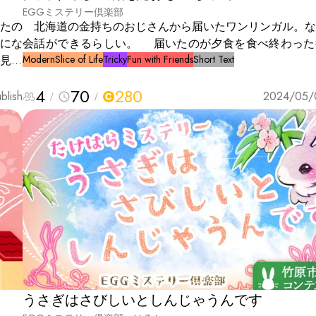
EGGミステリー倶楽部
たの
北海道の金持ちのおじさんから届いたワンリンガル。な
にな
会話ができるらしい。 届いたのが夕食を食べ終わった
見え
ため、ひとしきりポチと遊んでみた。 次の日の夕食の
Modern
Slice of Life
Tricky
Fun with Friends
Short Text
は確
じいちゃんが部屋から出てこない。 不思議に思った家
4
70
280
置い
を見てみるとそこには誰もいかなかった。 それぞれの
blish
2024/05/
いな
におじいちゃん捜しが始まる。
ンビ
の瞬
うさぎはさびしいとしんじゃうんです