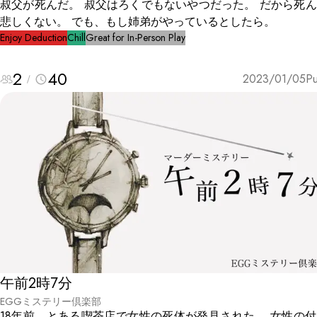
叔父が死んだ。 叔父はろくでもないやつだった。 だから死
悲しくない。 でも、もし姉弟がやっているとしたら。
Enjoy Deduction
Chill
Great for In-Person Play
2
40
2023/01/05
Pu
午前2時7分
EGGミステリー倶楽部
18年前、とある喫茶店で女性の死体が発見された。 女性の