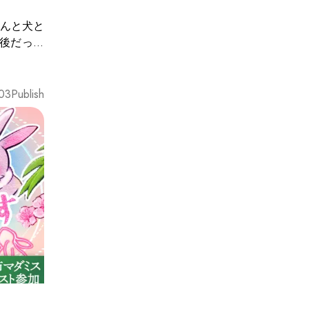
んと犬と
後だった
とき、お
族が部屋
想いを胸
03
Publish