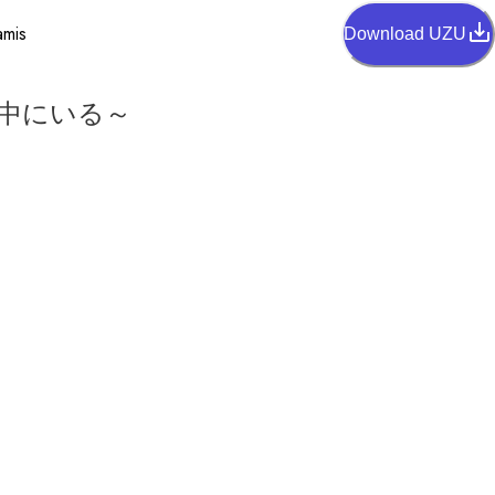
amis
Download UZU
中にいる～