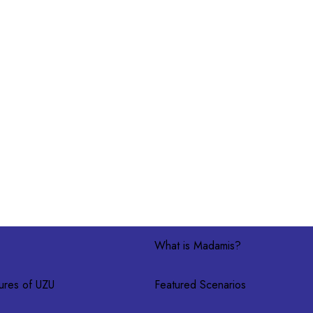
言い（ギミック担当）』『たそぴーと100万円』『たそぴーとあゆみち
What is Madamis?
ures of UZU
Featured Scenarios