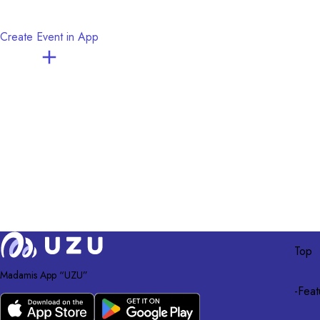
公演『野槌』『そこには闇がある』

その他『堕天使の献身』『山羊の贖罪』『名探偵、みなを集めてさてと
Create Event in App
Top
Madamis App “UZU”
-
Feat