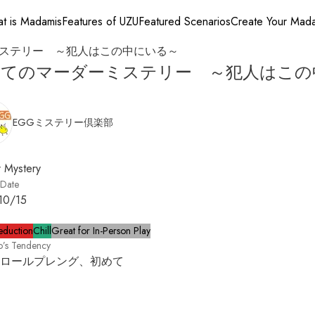
t is Madamis
Features of UZU
Featured Scenarios
Create Your Mad
ステリー ～犯人はこの中にいる～
めてのマーダーミステリー ～犯人はこの
EGGミステリー倶楽部
 Mystery
 Date
10/15
eduction
Chill
Great for In-Person Play
o’s Tendency
ロールプレング、初めて