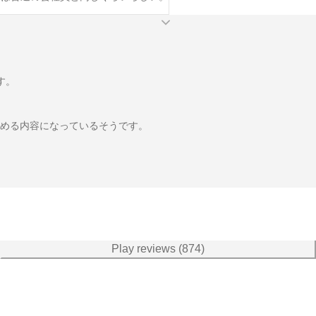
。

める内容になっているそうです。

Play reviews (874)
午前2時7分』

えたおじいちゃん』『健太くんちの消えた高級たまご』『健太くんちの