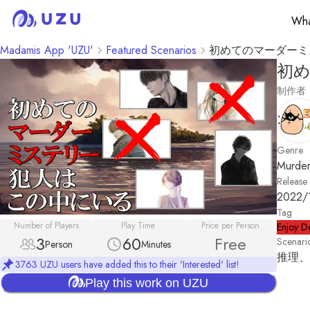
Wha
Madamis App 'UZU'
Featured Scenarios
初めてのマーダーミ
初
制作者
Genre
Murder
Release
2022/
Tag
Number of Players
Play Time
Price per Person
Enjoy D
3
60
Free
Scenari
Person
Minutes
推理、
3763 UZU users have added this to their 'Interested' list!
Play this work on UZU