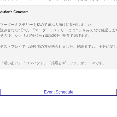
Author's Comment
マーダーミステリーを初めて遊ぶ人向けに制作しました。

読み合わせ5分で、『マーダーミステリーとは？』をみんなで確認します
その後、シナリオ読込5分+議論20分+投票で遊びます。

テストプレイでも経験者の方が来られました。経験者でも、十分に楽し
『疑いあい』『コンパクト』『推理とギミック』がテーマです。

無人島というクローズドサークルで起こる殺人事件。

『殺人と言う非日常性』を、みなさま、お楽しみください。

EGGミステリー倶楽部　田中紅白

Event Schedule
制作作品

ウズ『健太くんちの消えた高級プリン』『死体になったらさようなら』『
健太くんちシリーズ『健太くんちの消えた高級ハム』『健太くんちの消
『健太くんちの消えた高級ガニ』
