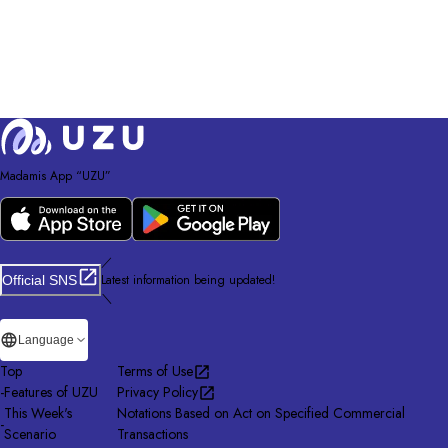
Madamis App “UZU”
／
Latest information being updated!
Official SNS
＼
Language
Top
Terms of Use
-
Features of UZU
Privacy Policy
This Week's
Notations Based on Act on Specified Commercial
-
Scenario
Transactions