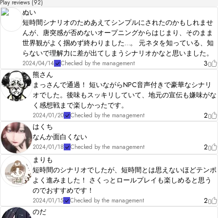
Play reviews (92)
ぬい
短時間シナリオのためあえてシンプルにされたのかもしれませ
んが、唐突感が否めないオープニングからはじまり、そのまま
世界観がよく掴めず終わりました…。 元ネタを知っている、知
らないで理解力に差が出てしまうシナリオかなと思いました。
3
2024/04/14
Checked by the management
熊さん
まっさんで通過！ 短いながらNPC音声付きで豪華なシナリ
オでした。後味もスッキリしていて、地元の宣伝も嫌味がな
く感想戦まで楽しかったです。
2
2024/01/20
Checked by the management
はくち
なんか面白くない
2
2024/01/18
Checked by the management
まりも
短時間のシナリオでしたが、短時間とは思えないほどテンポ
よく進みました！ さくっとロールプレイも楽しめると思う
のでおすすめです！
2
2024/01/15
Checked by the management
のだ