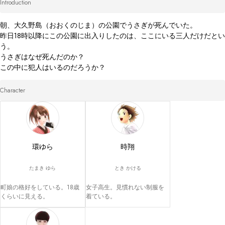
Introduction
朝、大久野島（おおくのじま）の公園でうさぎが死んでいた。

昨日18時以降にこの公園に出入りしたのは、ここにいる三人だけだとい
う。

うさぎはなぜ死んだのか？

この中に犯人はいるのだろうか？
Character
環ゆら
時翔
たまき ゆら
とき かける
町娘の格好をしている。18歳
女子高生。見慣れない制服を
くらいに見える。
着ている。