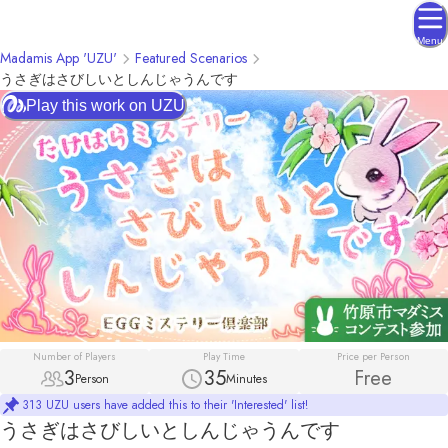
Menu
Madamis App 'UZU'
Featured Scenarios
うさぎはさびしいとしんじゃうんです
Play this work on UZU
Number of Players
Play Time
Price per Person
3
35
Free
Person
Minutes
313 UZU users have added this to their 'Interested' list!
うさぎはさびしいとしんじゃうんです