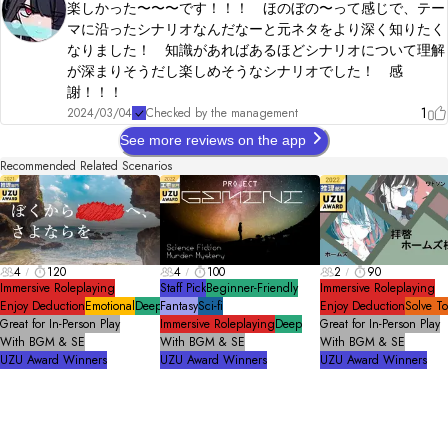
楽しかった〜〜〜です！！！ ほのぼの〜って感じで、テー
マに沿ったシナリオなんだなーと元ネタをより深く知りたく
なりました！ 知識があればあるほどシナリオについて理解
が深まりそうだし楽しめそうなシナリオでした！ 感
謝！！！
1
2024/03/04
Checked by the management
See more reviews on the app
Recommended Related Scenarios
4
120
4
100
2
90
Immersive Roleplaying
Staff Pick
Beginner-Friendly
Immersive Roleplaying
Enjoy Deduction
Emotional
Deep
Fantasy
Sci-fi
Enjoy Deduction
Solve T
Great for In-Person Play
Immersive Roleplaying
Deep
Great for In-Person Play
With BGM & SE
With BGM & SE
With BGM & SE
UZU Award Winners
UZU Award Winners
UZU Award Winners