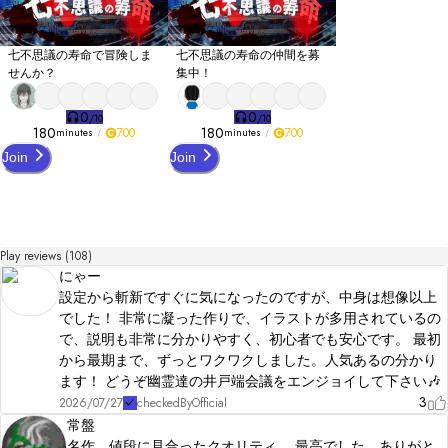
七不思議の寿命で冒険しま
七不思議の寿命の仲間を募
せんか？
集中！
0
0
/
10
/
10
180
180
700
700
minutes
minutes
Join
Join
Play reviews (108)
にゃー
設定から斬新ですぐに気になったのですが、中身は想像以上
でした！ 非常に凝った作りで、イラストが多用されているの
で、説明も非常に分かりやすく、初心者でも安心です。 最初
から最期まで、ずっとワクワクしました。人気あるの分かり
ます！ どうぞ幽霊達の井戸端会議をエンジョイして下さい🎶
3
2026/07/27
checkedByOfficial
常盤
名作。値段に見合ったクオリティ。 最高でした、ありがと