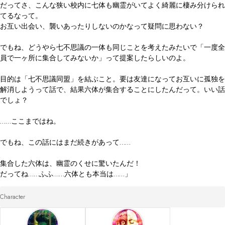
だってさ、こんな狭い校内に七体も幽霊がいてよく綺麗に棲み分けられ
てるなって。

お互い出会い、襲いあったりしないのかなって疑問に思わない？

でもね、どうやら七不思議の一体も同じことを考えたみたいで「一度全
員で一ヶ所に集合してみないか」って提案したらしいのよ。

目的は「七不思議同盟」を結ぶこと。要は友達になってお互いに孤独を
解消しようって話で、結果六体が集合することにしたんだって。いい話
でしょ？

……ここまではね。

でもね、この話にはまだ続きがあって……

集合した六体は、幽霊のくせに驚いたんだ！

だってね……ふふ……六体とも本当は……」
Character