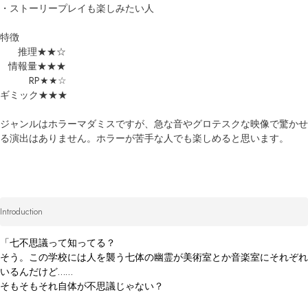
・ストーリープレイも楽しみたい人

特徴

　   推理★★☆

   情報量★★★

　　　RP★★☆

ギミック★★★

ジャンルはホラーマダミスですが、急な音やグロテスクな映像で驚かせ
る演出はありません。ホラーが苦手な人でも楽しめると思います。
Introduction
「七不思議って知ってる？

そう。この学校には人を襲う七体の幽霊が美術室とか音楽室にそれぞれ
いるんだけど……

そもそもそれ自体が不思議じゃない？
