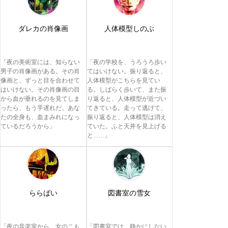
ダレカの肖像画
人体模型しのぶ
「夜の美術室には、知らない
「夜の学校を、うろうろ歩い
男子の肖像画がある。その肖
てはいけない。振り返ると、
像画と、ずっと目を合わせて
人体模型がこちらを見てい
はいけない。その肖像画の目
る。しばらく歩いて、また振
から血が垂れるのを見てしま
り返ると、人体模型が近づい
ったら、もう手遅れだ。あな
てきている。走って逃げて、
たの全身も、血まみれになっ
振り返ると、人体模型は消え
ているだろうから」
ていた。ふと天井を見上げる
と……」
ららばい
図書室の雪女
「夜の音楽室から、女のこも
「図書室では、静かにしない