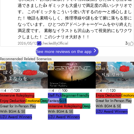
過できました👍 ギミックも大盛りで満足度の高いシナリオで
す。 このギミックをこういう使い方するのか〜と感心しまし
た！ 物語も素晴らしく、推理導線や謎も全て腑に落ちる形に
なっています。 ひとつのアドベンチャーゲームをやり終えた
満足度です。 素敵なイラストも沢山あって視覚的にもワクワ
クしました！ このシナリオ大好き！！
3
2026/05/12
checkedByOfficial
See more reviews on the app
Recommended Related Scenarios
4
120
4
100
4
120
Immersive Roleplaying
Staff Pick
Beginner-Friendly
Enjoy Deduction
Emotion
Enjoy Deduction
Emotional
Deep
Fantasy
Sci-fi
Great for In-Person Play
Great for In-Person Play
Immersive Roleplaying
Deep
With BGM & SE
With BGM & SE
With BGM & SE
UZU Award Winners
UZU Award Winners
UZU Award Winners