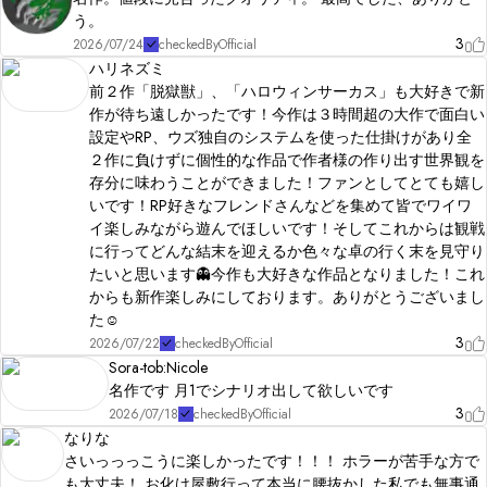
う。
3
2026/07/24
checkedByOfficial
ハリネズミ
前２作「脱獄獣」、「ハロウィンサーカス」も大好きで新
作が待ち遠しかったです！今作は３時間超の大作で面白い
設定やRP、ウズ独自のシステムを使った仕掛けがあり全
２作に負けずに個性的な作品で作者様の作り出す世界観を
存分に味わうことができました！ファンとしてとても嬉し
いです！RP好きなフレンドさんなどを集めて皆でワイワ
イ楽しみながら遊んでほしいです！そしてこれからは観戦
に行ってどんな結末を迎えるか色々な卓の行く末を見守り
たいと思います👻今作も大好きな作品となりました！これ
からも新作楽しみにしております。ありがとうございまし
た☺️
3
2026/07/22
checkedByOfficial
Sora-tob:Nicole
名作です 月1でシナリオ出して欲しいです
3
2026/07/18
checkedByOfficial
なりな
さいっっっこうに楽しかったです！！！ ホラーが苦手な方で
も大丈夫！ お化け屋敷行って本当に腰抜かした私でも無事通