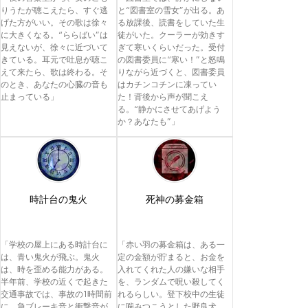
りうたが聴こえたら、すぐ逃
と“図書室の雪女”が出る。あ
げた方がいい。その歌は徐々
る放課後、読書をしていた生
に大きくなる。“ららばい”は
徒がいた。クーラーが効きす
見えないが、徐々に近づいて
ぎて寒いくらいだった。受付
きている。耳元で吐息が聴こ
の図書委員に“寒い！”と怒鳴
えて来たら、歌は終わる。そ
りながら近づくと、図書委員
のとき、あなたの心臓の音も
はカチンコチンに凍ってい
止まっている」
た！背後から声が聞こえ
る。“静かにさせてあげよう
か？あなたも”」
時計台の鬼火
死神の募金箱
「学校の屋上にある時計台に
「赤い羽の募金箱は、ある一
は、青い鬼火が飛ぶ。鬼火
定の金額が貯まると、お金を
は、時を歪める能力がある。
入れてくれた人の嫌いな相手
半年前、学校の近くで起きた
を、ランダムで呪い殺してく
交通事故では、事故の1時間前
れるらしい。登下校中の生徒
に、急ブレーキ音と衝撃音が
に噛みつこうとした野良犬