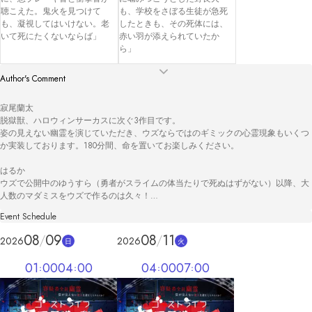
聴こえた。鬼火を見つけて
も、学校をさぼる生徒が急死
も、凝視してはいけない。老
したときも、その死体には、
いて死にたくないならば」
赤い羽が添えられていたか
ら」
Author's Comment
寂尾蘭太

脱獄獣、ハロウィンサーカスに次ぐ3作目です。

姿の見えない幽霊を演じていただき、ウズならではのギミックの心霊現象もいくつ
か実装しております。180分間、命を置いてお楽しみください。

はるか

ウズで公開中のゆうすら（勇者がスライムの体当たりで死ぬはずがない）以降、大
人数のマダミスをウズで作るのは久々！

ウズのシステムがパワーアップしていてビックリ！

Event Schedule
今のウズだからこそ楽しめる作品になりました。

ぜひ、遊んでくださると嬉しいです！ 
08
09
08
11
2026
2026
日
火
01
00
04
00
04
00
07
00