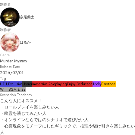
制作者
寂尾蘭太
制作者
はるか
Genre
Murder Mystery
Release Date
2026/07/01
Tag
UZU Exclusive
Horror
Immersive Roleplaying
Enjoy Deduction
Tricky
Emotional
With BGM & SE
Scenario’s Tendency
こんな人にオススメ！

・ロールプレイを楽しみたい人

・幽霊を演じてみたい人

・オンラインならではのシナリオで遊びたい人

・心霊現象をモチーフにしたギミックで、推理や駆け引きを楽しみたい
人
