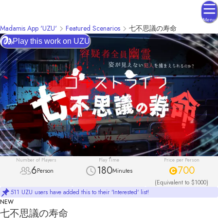
Menu
Madamis App 'UZU'
Featured Scenarios
七不思議の寿命
Play this work on UZU
Number of Players
Play Time
Price per Person
6
180
700
Person
Minutes
(Equivalent to $1000)
511 UZU users have added this to their 'Interested' list!
NEW
七不思議の寿命