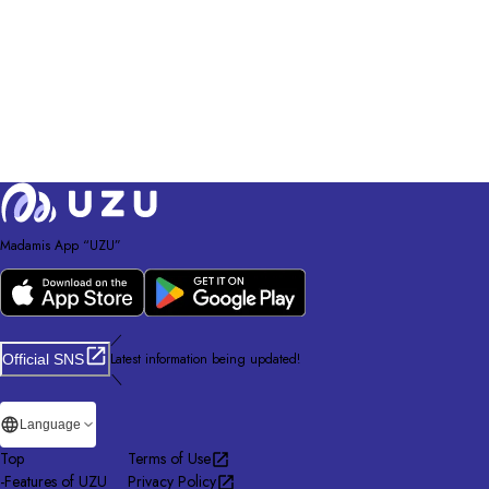
Madamis App “UZU”
／
Latest information being updated!
Official SNS
＼
Language
Top
Terms of Use
-
Features of UZU
Privacy Policy