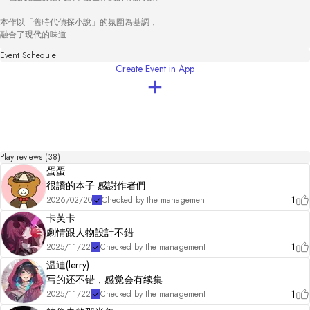
本作以「舊時代偵探小說」的氛圍為基調，

融合了現代的味道

結果在不經意間，也瀰漫出一種昭和時代懸疑劇的氣息。

Event Schedule
Create Event in App
此外，個人特別想向「劇本殺BootCamp第2期」的營運團隊與所有成員表達感謝，

感謝各位參與測試並給予寶貴意見的朋友們，

以及在整個製作過程中給予我指導的導師——まるゆ様。

誠心感謝大家。

・2023年「Uzu Award」“最愛作品部門”得獎

・劇本殺BootCamp第2期參加作品

Play reviews (38)
蛋蛋
【更新紀錄】

2025年5月9日　移行至新系統V2

很讚的本子 感謝作者們
2023年2月19日18時　正式發布
1
2026/02/20
Checked by the management
卡芙卡
劇情跟人物設計不錯
1
2025/11/22
Checked by the management
温迪(lerry)
写的还不错，感觉会有续集
1
2025/11/22
Checked by the management