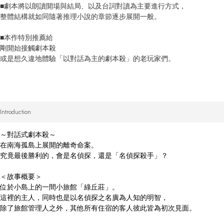
■劇本將以朗讀開場與結局、以及台詞對讀為主要進行方式，

整體結構就如同隨著推理小說的章節逐步展開一般。

■本作特別推薦給

剛開始接觸劇本殺

或是想久違地體驗「以對話為主的劇本殺」的老玩家們。
Introduction
～對話式劇本殺～

在南海孤島上展開的離奇命案。

究竟最後勝利的，會是名偵探，還是「名偵探殺手」？

＜故事概要＞

位於小島上的一間小旅館「綠丘莊」。

這裡的主人，同時也是以名偵探之名廣為人知的明智，

除了旅館管理人之外，其他所有住宿的客人彼此皆為初次見面。
