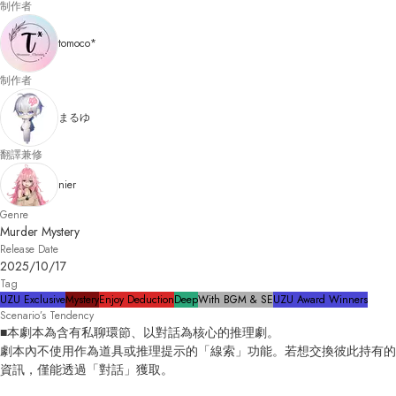
制作者
tomoco*
制作者
まるゆ
翻譯兼修
nier
Genre
Murder Mystery
Release Date
2025/10/17
Tag
UZU Exclusive
Mystery
Enjoy Deduction
Deep
With BGM & SE
UZU Award Winners
Scenario’s Tendency
■本劇本為含有私聊環節、以對話為核心的推理劇。

劇本內不使用作為道具或推理提示的「線索」功能。若想交換彼此持有的
資訊，僅能透過「對話」獲取。
