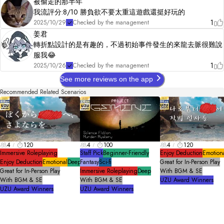
被偷走的那半年
我流評分:8/10 勝負欲不要太重這遊戲還挺好玩的
1
2025/10/29
Checked by the management
姜君
轉折點設計的是有趣的，不過初始事件發生的來龍去脈很難說
服我😂
1
2025/10/26
Checked by the management
See more reviews on the app
Recommended Related Scenarios
4
120
4
100
4
120
Immersive Roleplaying
Staff Pick
Beginner-Friendly
Enjoy Deduction
Emotion
Enjoy Deduction
Emotional
Deep
Fantasy
Sci-fi
Great for In-Person Play
Great for In-Person Play
Immersive Roleplaying
Deep
With BGM & SE
With BGM & SE
With BGM & SE
UZU Award Winners
UZU Award Winners
UZU Award Winners