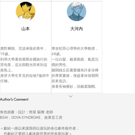
山本
大河內
應對爽朗、言談俐落的青年，
專攻犯罪心理學的大學教授，
19歲。

68歲。

利用大學暑假展開全國旅行的
一位白髮、戴著眼鏡、氣質沉
背包客，這次因觀光而來到這
穩的男性。

座島上。

聽聞綠丘莊書齋藏有許多珍稀
身穿大學生常見的短袖T恤與牛
的專業書籍，便趁著休假期間
仔褲。
前來造訪。

身著長袖襯衫，頭戴遮陽帽。
Author's Comment
角色插畫・設計：燈屋 駆舞 老師

BGM：DOVA-SYNDROME、效果音工房

＜獻給一路以來讓我得以遊玩的各位劇本殺作者，

　也獻給正要踏入劇本殺世界的所有新玩家＞
