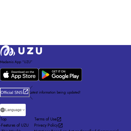
Madamis App “UZU”
／
Latest information being updated!
Official SNS
＼
Language
Top
Terms of Use
-
Features of UZU
Privacy Policy