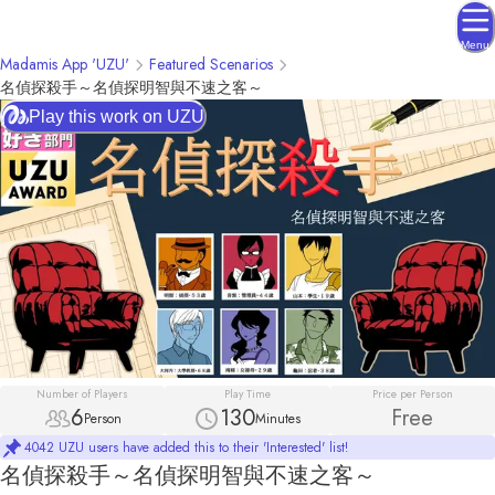
Menu
Madamis App 'UZU'
Featured Scenarios
名偵探殺手～名偵探明智與不速之客～
Play this work on UZU
Number of Players
Play Time
Price per Person
6
130
Free
Person
Minutes
4042 UZU users have added this to their 'Interested' list!
名偵探殺手～名偵探明智與不速之客～