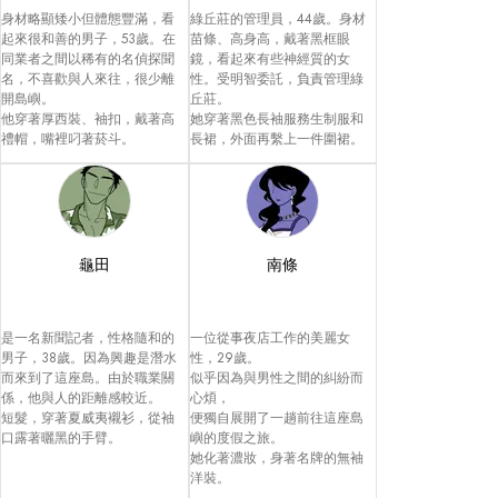
身材略顯矮小但體態豐滿，看
綠丘莊的管理員，44歲。身材
起來很和善的男子，53歲。在
苗條、高身高，戴著黑框眼
同業者之間以稀有的名偵探聞
鏡，看起來有些神經質的女
名，不喜歡與人來往，很少離
性。受明智委託，負責管理綠
開島嶼。

丘莊。

他穿著厚西裝、袖扣，戴著高
她穿著黑色長袖服務生制服和
禮帽，嘴裡叼著菸斗。
長裙，外面再繫上一件圍裙。
龜田
南條
是一名新聞記者，性格隨和的
一位從事夜店工作的美麗女
男子，38歲。因為興趣是潛水
性，29歲。

而來到了這座島。由於職業關
似乎因為與男性之間的糾紛而
係，他與人的距離感較近。

心煩，

短髮，穿著夏威夷襯衫，從袖
便獨自展開了一趟前往這座島
口露著曬黑的手臂。
嶼的度假之旅。

她化著濃妝，身著名牌的無袖
洋裝。