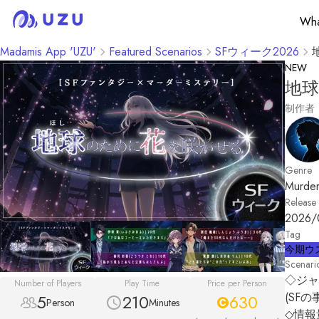
Wha
Madamis App 'UZU'
Featured Scenarios
SFウィーク2026
NEW
地
制作者
Genre
Murder
Release
2026/
Tag
今期ウ
Scenari
◇ジャ
Number of Players
Play Time
Price per Person
(SF
5
210
630
Person
Minutes
◇情報