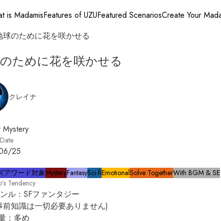
t is Madamis
Features of UZU
Featured Scenarios
Create Your Mad
地球のために花を咲かせる
球のために花を咲かせる
クレイナ
 Mystery
 Date
06/25
ズアワード対象
Mystery
Fantasy
Sci-fi
Emotional
Solve Together
With BGM & SE
o’s Tendency
ンル：SFファンタジー

の事前知識は一切必要ありません)

量：多め
