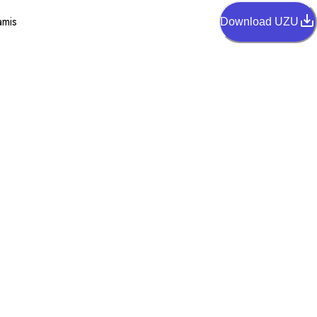
amis
Download UZU