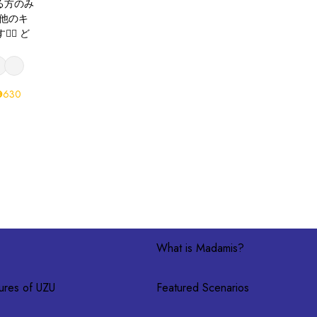
る方のみ
 他のキ
‍♂️ ど
630
What is Madamis?
ures of UZU
Featured Scenarios