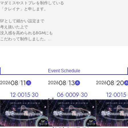
マダミスやストプレを制作している

「クレイナ」と申します。

SFとして細かい設定まで

考え抜いた上で

没入感を高められるBGMにも

こだわって制作しました。

是非一度遊んでみてください！

【Special Thanks】

◇素敵なNPCボイス

Event Schedule
⇒chocoさん

08
11
08
13
08
20
2026
2026
2026
火
木
◇ロゴ制作

⇒nowさん

12
00
15
30
06
00
09
30
12
00
15
Full
◇紹介動画のボイスを提供して下さった方々。

あニキさん/りふさん/ようむきさん/タスクさん/なちゃさん/chocoさん
◇テストプレイにご参加くださった皆様。
