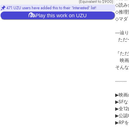
(Equivalent to $900)
◇読み
471 UZU users have added this to their 'Interested' list!
◇推理
Play this work on UZU
◇マダ
―辿り
  ただ一つの最適解に

『ただ
　映画
そんな
--------

▶映画
▶SF
▶全1
▶公認
▶RP