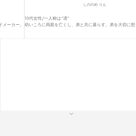
しののめ りん
10代女性/一人称は“凛”

メーカー。

幼いころに両親を亡くし、弟と共に暮らす。弟を大切に想
。