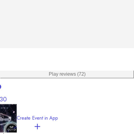
Play reviews (72)
木
30


Create Event in App