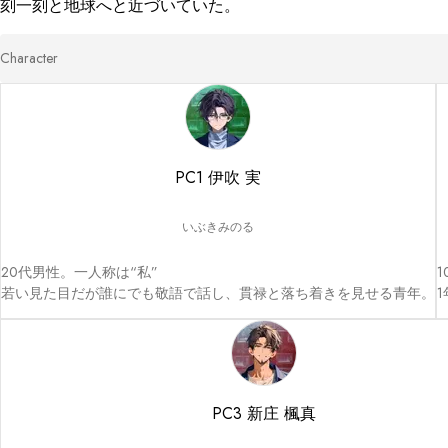
刻一刻と地球へと近づいていた。
Character
PC1 伊吹 実
いぶきみのる
20代男性。一人称は“私”

若い見た目だが誰にでも敬語で話し、貫禄と落ち着きを見せる青年。
PC3 新庄 楓真