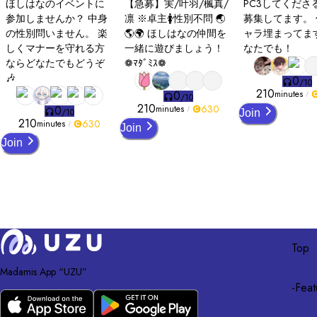
ほしはなのイベントに
【急募】実/叶羽/楓真/
PC3してくださ
参加しませんか？ 中身
凛 ※卓主🚺性別不問 🌏
募集してます。
【バージョン変更】

の性別問いません。 楽
🌎🌍 ほしはなの仲間を
ャラ埋まってます🙇
2026/6/27 報告をいただき、表記のズレを修正しました。
しくマナーを守れる方
一緒に遊びましょう！
なたでも！
ならどなたでもどうぞ
❁ﾏﾀﾞﾐｽ❁
🎶
0
/
10
210
0
minutes
/
10
210
630
0
minutes
/
10
Join
210
630
minutes
Join
Join
Top
Madamis App “UZU”
-
Feat