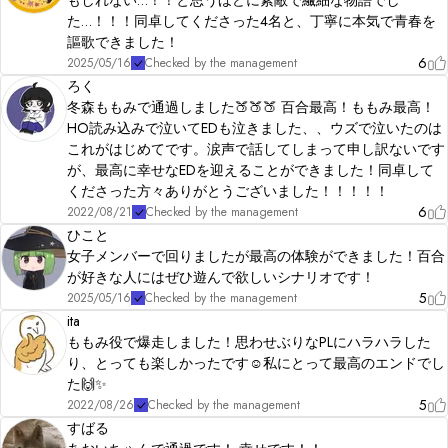
ありがとうございます！

た…！！！同卓してくださった4名と、丁寧に本気で青春を
「ロールプレイを楽しみたい人」に最もおすすめしたいシナリオ部門大賞

謳歌できました！
「エモいストーリーが好きな人」に最もおすすめしたいシナリオ部門受賞

6
2025/05/16
Checked by the management
「かけひきが好きな人」に最もおすめしたいシナリオ部門受賞

ろく
2024/12/30追記

冬森ももみで通過しました🍑🍑🍑 百合最高！ももみ最高！
V2化しました！
HO読み込みで泣いてEDも泣きました、、ウズで泣いたのは
これがはじめてです。涙声で話してしまって申し訳ないです
が、最高に幸せなEDを迎えることができました！同卓して
くださった方々ありがとうございました！！！！！
6
2022/08/21
Checked by the management
ひこと
女子メンバーで回りましたが最高の体験ができました！百合
が好きな人にはぜひ遊んで欲しいシナリオです！
5
2025/05/16
Checked by the management
ita
ももみ役で爆走しました！思わせぶりなPLにハラハラした
り、とっても楽しかったです☺️私にとって最高のエンドでし
た🙌✨
5
2022/08/26
Checked by the management
すばる