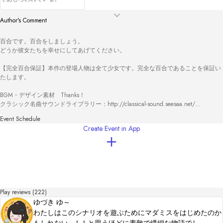
Author's Comment
百合です。百合をしましょう。

どうか彼女たちを幸せにしてあげてください。

【完全百合保証】本作の登場人物は全て少女です。完全な百合であることを保証い
たします。

BGM・デザイン素材　Thanks！

クラシック名曲サウンドライブラリー：http://classical-sound.seesaa.net/

Canva：https://www.canva.com/

Event Schedule
Create Event in App
2022/8/26追記

皆様のご好評をいただいて、ウズ史上最速で有料化となりました。

プレイいただいた皆様、Bootcampメンターささわか師匠、Bootcamp企画の運営さん
のおかげです！　ありがとうございます！

2022/11/11追記

BOOTH ココフォリア版もあります

Play reviews (222)
https://himegotonosusume.booth.pm/items/4243308

ゆづき ゆ～
2023/1/30追記

わたしはこのシナリオを遊ぶためにマダミスをはじめたのか
ウズアワード2022下半期３部門で受賞いたしました。応援の皆さんのおかげです。
もしれない…！！と思うほどに素敵で繊細な物語でし