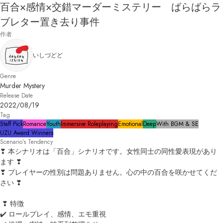
百合×感情×交錯マーダーミステリー ばらばらラ
ブレター置き去り事件
作者
いしづどど
Genre
Murder Mystery
Release Date
2022/08/19
Tag
Staff Pick
Romance
Youth
Immersive Roleplaying
Emotional
Deep
With BGM & SE
UZU Award Winners
Scenario’s Tendency
❣ 本シナリオは「百合」シナリオです。女性同士の同性愛表現があり
ます ❣　

❣ プレイヤーの性別は問題ありません。心の中の百合を咲かせてくだ
さい ❣

 ❣ 特徴

✔️ ロールプレイ、感情、エモ重視
