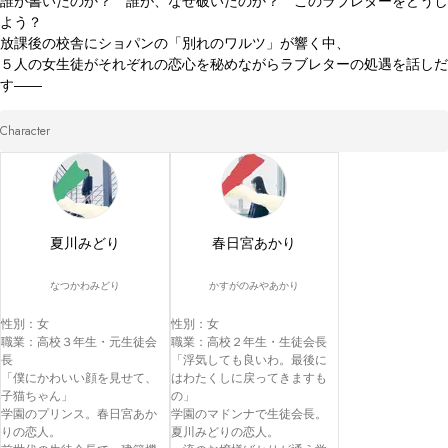
誰が書いたのか？　誰が、なぜ破いたのか？　このラブレターをどうし
よう？

放課後の校舎にショパンの「別れのワルツ」が響く中、

５人の女生徒がそれぞれの恋心を秘めながらラブレターの処遇を話しだ
Character
夏川みどり
春日宮あかり
なつかわみどり
かすがのみやあかり
性別：女

性別：女

職業：高校３年生・元生徒会
職業：高校２年生・生徒会長

長

「浮気しても良いわ。最後に
「僕にかわいい顔を見せて、
はわたくしに戻ってきますも
子猫ちゃん」

の」

学園のプリンス。春日宮あか
学園のマドンナで生徒会長。
りの恋人。

夏川みどりの恋人。
