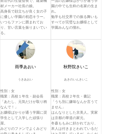
前世代の生徒会長で、建築機
一流のお嬢様ばかりが通う学
材メーカー社長の娘。

園の中でも生粋の名家の生ま
高身長で顔立ちが良く女の子
れ。

に優しい学園の初恋キラー。

勉学も社交界での振る舞いも
いつもファンに囲まれてお
すべてが完璧なお嬢様として
り、甘い言葉を振りまいてい
学園みんなの憧れ。
る。
雨季あおい
秋野院きいこ
うきあおい
あきのいんきいこ
性別：女

性別：女

職業：高校１年生・副会長

職業：高校２年生・書記

「あたし、元気だけが取り柄
「うち別に嫌味なんか言うて
なんで！」

ません」

お嬢様ばかりが通う学園に奨
はんなりとした京美人。実家
学生として入学した頑張り
は京都の華道の家元。

屋。

冬森ももみに好かれており、
みどりのファンでよくみどり
本人は付きまとわれているだ