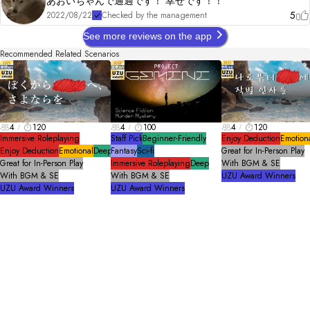
あおいちゃんで通過です！ 幸せです！！
5
2022/08/22
Checked by the management
See more reviews on the app
Recommended Related Scenarios
4
120
4
100
4
120
Immersive Roleplaying
Staff Pick
Beginner-Friendly
Enjoy Deduction
Emotion
Enjoy Deduction
Emotional
Deep
Fantasy
Sci-fi
Great for In-Person Play
Great for In-Person Play
Immersive Roleplaying
Deep
With BGM & SE
With BGM & SE
With BGM & SE
UZU Award Winners
UZU Award Winners
UZU Award Winners