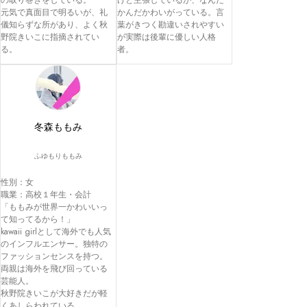
の取り巻きをしている。

けと主張しているが、なんだ
元気で真面目で明るいが、礼
かんだかわいがっている。言
儀知らずな所があり、よく秋
葉がきつく勘違いされやすい
野院きいこに指摘されてい
が実際は後輩に優しい人格
る。
者。
冬森ももみ
ふゆもりももみ
性別：女

職業：高校１年生・会計

「ももみが世界一かわいいっ
て知ってるから！」

kawaii girlとして海外でも人気
のインフルエンサー。独特の
ファッションセンスを持つ。

両親は海外を飛び回っている
芸能人。

秋野院きいこが大好きだが軽
くあしらわれている。