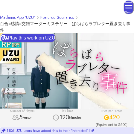
Menu
Madamis App 'UZU'
Featured Scenarios
百合×感情×交錯マーダーミステリー ばらばらラブレター置き去り事
件
Play this work on UZU
Number of Players
Play Time
Price per Person
5
120
420
Person
Minutes
(Equivalent to $600)
1106 UZU users have added this to their 'Interested' list!