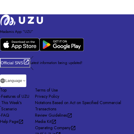
Madamis App “UZU”
／
Latest information being updated!
Official SNS
＼
Language
Top
Terms of Use
-
Features of UZU
Privacy Policy
This Week's
Notations Based on Act on Specified Commercial
-
Scenario
Transactions
-
FAQ
Review Guidelines
Help Page
Media Kit
Operating Company