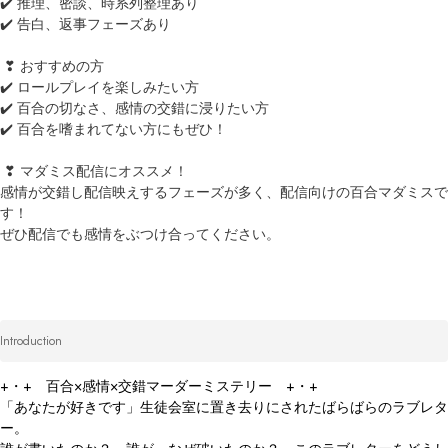
✔️ 推理、密談、時系列整理あり

✔️ 告白、返事フェーズあり

 ❣ おすすめの方

✔️ ロールプレイを楽しみたい方

✔️ 百合の切なさ、感情の交錯に浸りたい方

✔️ 百合を嗜まれてない方にもぜひ！

 ❣ マダミス配信にオススメ！

感情が交錯し配信映えするフェーズが多く、配信向けの百合マダミスで
す！

ぜひ配信でも感情をぶつけ合ってください。
Introduction
+・+　百合×感情×交錯マーダーミステリー　+・+

「あなたが好きです」生徒会室に置き去りにされたばらばらのラブレタ
ー。
