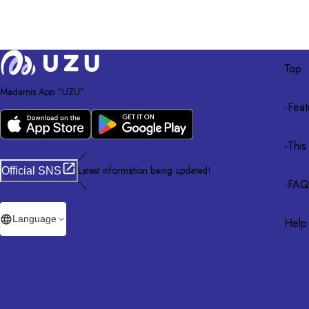
Top
Madamis App “UZU”
-
Feat
-
This
／
Latest information being updated!
Official SNS
-
FAQ
＼
Language
Help