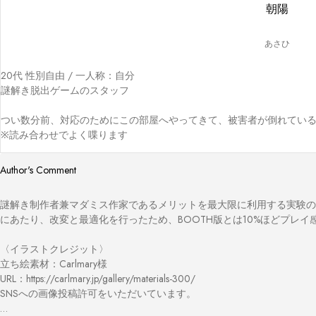
朝陽
あさひ
20代 性別自由 / 一人称：自分

謎解き脱出ゲームのスタッフ

つい数分前、対応のためにこの部屋へやってきて、被害者が倒れている
※読み合わせでよく喋ります
Author's Comment
謎解き制作者兼マダミス作家であるメリットを最大限に利用する実験の
にあたり、改変と最適化を行ったため、BOOTH版とは10%ほどプレイ
〈イラストクレジット〉

立ち絵素材：Carlmary様

URL：https://carlmary.jp/gallery/materials-300/

SNSへの画像投稿許可をいただいています。
