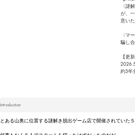
〈謎解
が、一
意いた
〈マー
騙し合
【更新
2026.5
約3年
Introduction
とある山奥に位置する謎解き脱出ゲーム店で開催されていた５