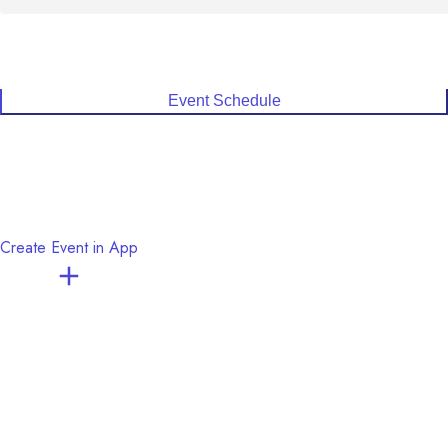
〈生成AI〉

作品全体において生成AIを使用しておりません。
Event Schedule
Create Event in App