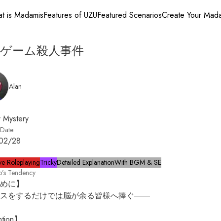
t is Madamis
Features of UZU
Featured Scenarios
Create Your Mad
出ゲーム殺人事件
Alan
 Mystery
 Date
02/28
ve Roleplaying
Tricky
Detailed Explanation
With BGM & SE
o’s Tendency
めに】

スをするだけでは脳が余る皆様へ捧ぐ――

tion】
