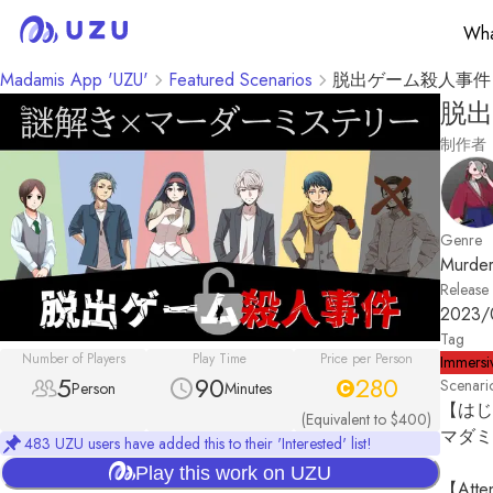
Wha
Madamis App 'UZU'
Featured Scenarios
脱出ゲーム殺人事件
脱
制作者
Genre
Murder
Release
2023/
Tag
Number of Players
Play Time
Price per Person
Immersi
5
90
280
Scenari
Person
Minutes
【はじ
(Equivalent to $400)
マダミ
483 UZU users have added this to their 'Interested' list!
Play this work on UZU
【Atten