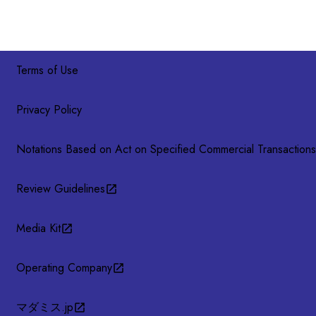
Terms of Use
Privacy Policy
Notations Based on Act on Specified Commercial Transactions
Review Guidelines
Media Kit
Operating Company
マダミス.jp