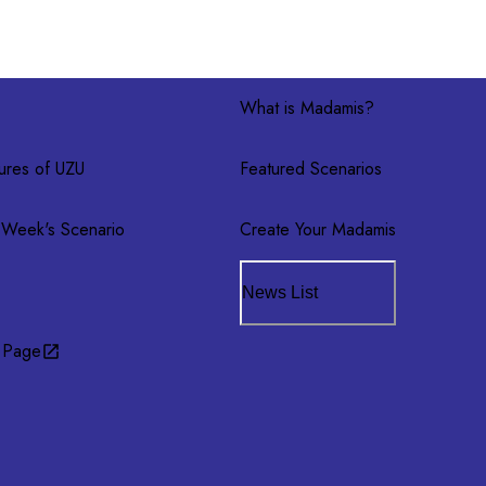
What is Madamis?
ures of UZU
Featured Scenarios
 Week's Scenario
Create Your Madamis
News List
 Page