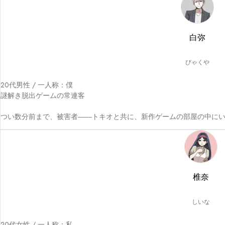
白弥
びゃくや
20代男性 / 一人称：僕

謎解き脱出ゲームの常連客

つい数分前まで、被害者――トキオと共に、新作ゲームの部屋の中に
椎奈
しいな
20代女性 / 一人称：私
