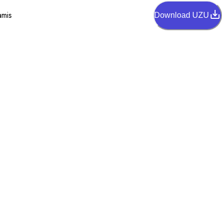
amis
Download UZU