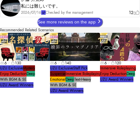
私には難しいです。
12
2026/07/16
Checked by the management
See more reviews on the app
Recommended Related Scenarios
6
130
6
140
6
120
UZU Exclusive
Mystery
UZU Exclusive
Staff Pick
Immersive Roleplaying
Enjoy Deduction
Deep
Suspense
Immersive Roleplaying
Enjoy Deduction
Deep
With BGM & SE
Emotional
Deep
Text-Heavy
UZU Award Winners
UZU Award Winners
With BGM & SE
UZU Award Winners