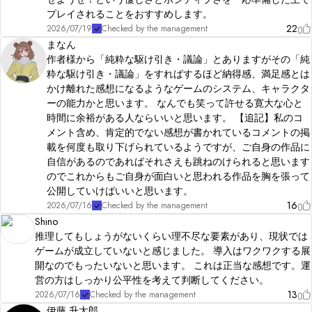
プレイされることをおすすめします。
22
2026/07/19
Checked by the management
まなん
作者様から「純粋な駆け引き・議論」とありますがその「純
粋な駆け引き・議論」をすればするほど納得感、満足感とは
かけ離れた感想になるようなゲームのシステム、キャラクタ
ーの能力かと思います。 なんでも笑って許せる寛大な心と
時間に余裕がある人ならいいと思います。 【追記】私のコ
メント含め、肯定的でない感想が書かれているコメントの掲
載を何度も取り下げられているようですが、ご自身の作品に
自信があるのであればそれさえも跳ねのけられると思います
のでこれからもご自身が面白いと思われる作品を胸を張って
公開していけばいいと思います。
16
2026/07/16
Checked by the management
Shino
推理してもしょうがないくらい理不尽な要素があり、現状では
ゲームが成立していないと感じました。 導入はワクワクする展
開なのでもったいないと思います。 これは正当な感想です。運
営の方はしっかり公平性を考えて判断してください。
13
2026/07/16
Checked by the management
伊藤 升太郎