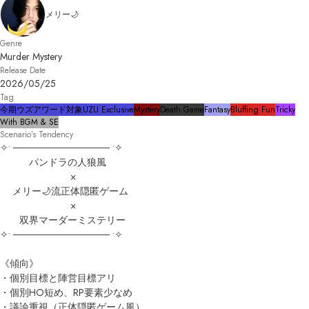
メリー🌙
Genre
Murder Mystery
Release Date
2026/05/25
Tag
今期ウズアワード対象
UZU Exclusive
Mystery
Death Game
Fantasy
Bluffing Fun
Tricky
With BGM & SE
Scenario’s Tendency
✧• ────────────── •✧

　　　パンドラの人狼風

　　　　　　　 ×

　 メリー🌙流正体隠匿ゲーム

　　　　　　　 ×

　　双界マーダーミステリー

✧• ────────────── •✧

《傾向》

・個別目標と陣営目標アリ

・個別HO短め、RP要素少なめ

・議論重視（正体隠匿ゲーム風）
