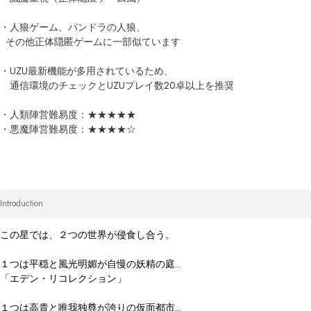
・人狼ゲーム、パンドラの人狼、

  その他正体隠匿ゲームに一部似ています

・UZU最新機能が多用されているため、

　通信環境のチェックとUZUプレイ数20卓以上を推奨

・人類陣営難易度：★★★★★

Introduction
この星では、２つの世界が侵食し合う。

１つは平穏と風光明媚が自慢の妖精の庭...

「エデン・リコレクション」

１つは高貴と唯我独尊が誇りの仮面都市...
