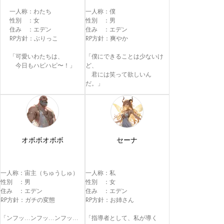
一人称：わたち

一人称：僕

性別　：女

性別　：男

住み　：エデン

住み　：エデン

RP方針：ぶりっこ

RP方針：爽やか

「可愛いわたちは、

「僕にできることは少ないけ
　今日もハピハピ〜！」
ど、

　君には笑って欲しいん
だ。」
オボボオボボ
セーナ
一人称：宙主（ちゅうしゅ）

一人称：私

性別　：男

性別　：女

住み　：エデン

住み　：エデン

RP方針：ガチの変態

RP方針：お姉さん

「ンフッ...ンフッ...ンフッ...

「指導者として、私が導く