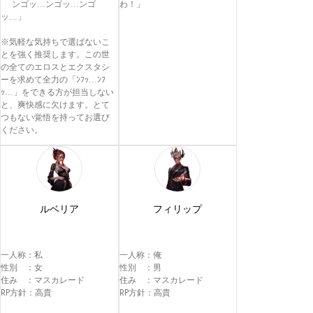
　 ンゴッ...ンゴッ...ンゴ
わ！」
ッ...」

※気軽な気持ちで選ばないこ
とを強く推奨します。この世
の全てのエロスとエクスタシ
ーを求めて全力の「ﾝﾌｯ...ﾝﾌ
ｯ...」をできる方が担当しない
と、爽快感に欠けます。とて
つもない覚悟を持ってお選び
ください。
ルベリア
フィリップ
一人称：私

一人称：俺

性別　：女

性別　：男

住み　：マスカレード

住み　：マスカレード

RP方針：高貴

RP方針：高貴
