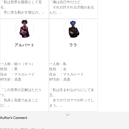
「私は世界を盤面として見
「俺は自己中だけど、

る。

　それが許される才能がある
　常に世を動かす側なの。」
んだ。」
アルバート
ララ
一人称：統べ（すべ）

一人称：私

性別　：男

性別　：女

住み　：マスカレード

住み　：マスカレード

RP方針：高貴

RP方針：高貴

「この世界の正解はただ１
「私は生まれながらにして女
つ。

王。

　気高く高貴であること
　全てのワガママが叶ってし
だ。」
まう。」
Author's Comment