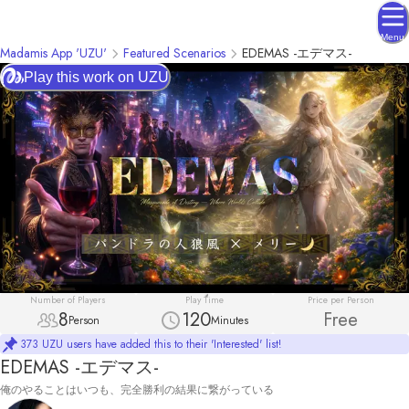
Menu
Madamis App 'UZU'
Featured Scenarios
EDEMAS -エデマス-
Play this work on UZU
Number of Players
Play Time
Price per Person
8
120
Free
Person
Minutes
373 UZU users have added this to their 'Interested' list!
EDEMAS -エデマス-
俺のやることはいつも、完全勝利の結果に繋がっている