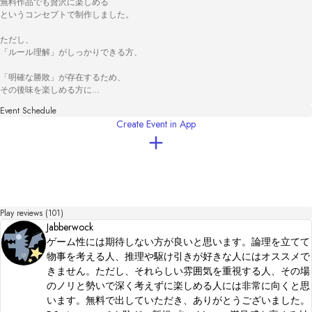
無料作品でも贅沢に楽しめる

というコンセプトで制作しました。

ただし、

「ルール理解」がしっかりできる方、

「明確な勝敗」が存在するため、

その後味を楽しめる方に

プレイして頂ければと思います。

Event Schedule
Create Event in App
ﾝﾌｯ...ﾝﾌｯ...ﾝﾌｯ...

ﾝｺﾞｯ...ﾝｺﾞｯ...ﾝｺﾞｯ...

『双界マーダーミステリー』という

新しいモデルを提案してみました。

交わらない２つの世界に分かれて議論をしますが

Play reviews (101)
２つの世界が絶妙に干渉し合い、

Jabberwock
もう片方の状況を考慮して進める必要があります。

ゲーム性には期待しない方が良いと思います。論理を立てて
ﾝﾌｯ...ﾝﾌｯ...ﾝﾌｯ...

物事を考える人、推理や駆け引きが好きな人にはオススメで
ﾝｺﾞｯ...ﾝｺﾞｯ...ﾝｺﾞｯ...

きません。ただし、それらしい雰囲気を重視する人、その場
のノリと勢いで深く考えずに楽しめる人には非常に向くと思
いつもありがとうございます。

います。無料で出していただき、ありがとうございました。
愛してます。
