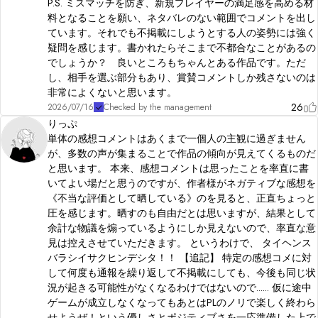
P.S. ミスマッチを防ぎ、新規プレイヤーの満足感を高める材
メリー🌙
料となることを願い、ネタバレのない範囲でコメントを出し
ています。それでも不掲載にしようとする人の姿勢には強く
疑問を感じます。書かれたらそこまで不都合なことがあるの
でしょうか？ 良いところもちゃんとある作品です。ただ
し、相手を選ぶ部分もあり、賞賛コメントしか残さないのは
非常によくないと思います。
26
2026/07/16
Checked by the management
りっぷ
単体の感想コメントはあくまで一個人の主観に過ぎません
が、多数の声が集まることで作品の傾向が見えてくるものだ
と思います。 本来、感想コメントは思ったことを率直に書
いてよい場だと思うのですが、作者様がネガティブな感想を
《不当な評価として晒している》のを見ると、正直ちょっと
圧を感じます。晒すのも自由だとは思いますが、結果として
余計な物議を煽っているようにしか見えないので、率直な意
見は控えさせていただきます。 というわけで、 タイヘンス
バラシイサクヒンデシタ！！ 【追記】 特定の感想コメに対
して何度も通報を繰り返して不掲載にしても、今後も同じ状
況が起きる可能性がなくなるわけではないので...... 仮に途中
ゲームが成立しなくなってもあとはPLのノリで楽しく終わら
せようぜ！という優しさとポジティブさを一応準備した上で