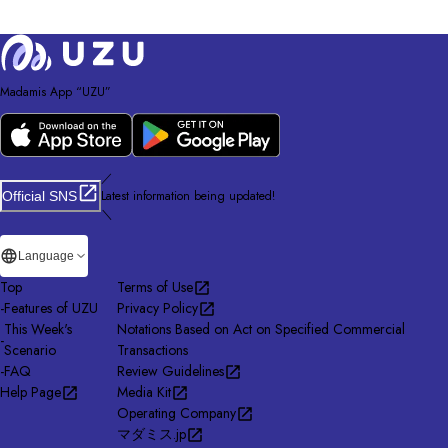
Madamis App “UZU”
／
Latest information being updated!
Official SNS
＼
Language
Top
Terms of Use
-
Features of UZU
Privacy Policy
This Week's
Notations Based on Act on Specified Commercial
-
Scenario
Transactions
-
FAQ
Review Guidelines
Help Page
Media Kit
Operating Company
マダミス.jp