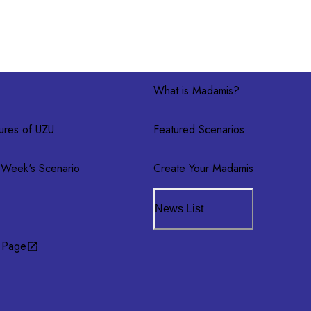
What is Madamis?
ures of UZU
Featured Scenarios
 Week's Scenario
Create Your Madamis
News List
 Page