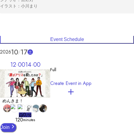
イラスト：小川まり
Event Schedule
10
17
2026
土
12
00
14
00
Full
Create Event in App
めんきま！
0
/
10
120
minutes
Join