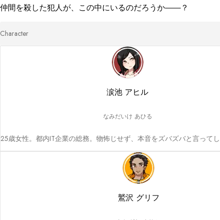
仲間を殺した犯人が、この中にいるのだろうか――？
Character
涙池 アヒル
なみだいけ あひる
25歳女性。都内IT企業の総務。物怖じせず、本音をズバズバと言って
鷲沢 グリフ