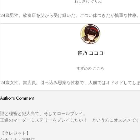
わしざわ ぐりふ
24歳男性。飲食店を父から受け継いだ。ごつい体つきだが慎重な性格
雀乃 ココロ
すずめの こころ
24歳女性。書店員。引っ込み思案な性格で、人前ではオドオドしてし
Author's Comment
謎と秘密と犯人当て、そしてロールプレイ。

王道のマーダーミステリーをプレイしたい！　という方にオススメです
【クレジット】

シナリオ：宮野灯
