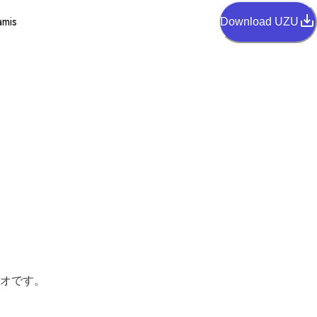
amis
Download UZU
オです。