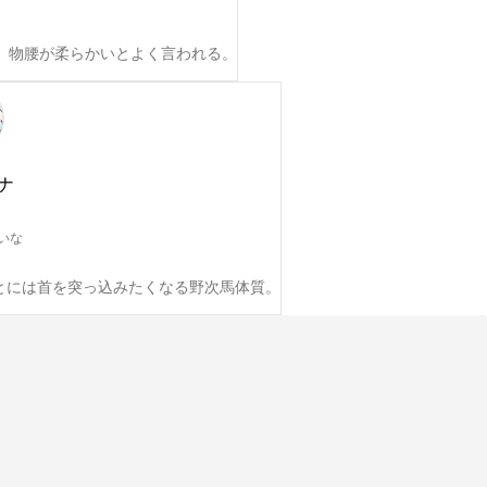
、物腰が柔らかいとよく言われる。
ナ
いな
とには首を突っ込みたくなる野次馬体質。