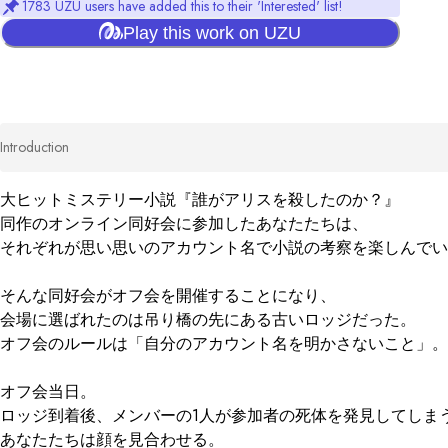
1783 UZU users have added this to their 'Interested' list!
Play this work on UZU
Introduction
大ヒットミステリー小説『誰がアリスを殺したのか？』

同作のオンライン同好会に参加したあなたたちは、

それぞれが思い思いのアカウント名で小説の考察を楽しんでい
そんな同好会がオフ会を開催することになり、

会場に選ばれたのは吊り橋の先にある古いロッジだった。

オフ会のルールは「自分のアカウント名を明かさないこと」。

オフ会当日。

ロッジ到着後、メンバーの1人が参加者の死体を発見してしまう
あなたたちは顔を見合わせる。
