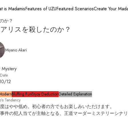
t is Madamis
Features of UZU
Featured Scenarios
Create Your Mad
のか？
がアリスを殺したのか？
Miyano Akari
 Mystery
 Date
10/12
Modern
Bluffing Fun
Enjoy Deduction
Detailed Explanation
o’s Tendency
度はやや低め。初心者の方でもお楽しみいただけます。

事件の犯人当てが主軸となる、王道マーダーミステリーシナリ