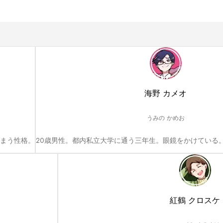
海野 カメオ
うみの かめお
しまう性格。
20歳男性。都内私立大学に通う三年生。眼鏡をかけている
紅鶴 クロスケ