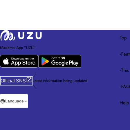
Top
Madamis App “UZU”
-
Feat
-
This
／
Latest information being updated!
Official SNS
-
FAQ
＼
Language
Help