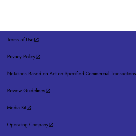
Terms of Use
Privacy Policy
Notations Based on Act on Specified Commercial Transactions
Review Guidelines
Media Kit
Operating Company