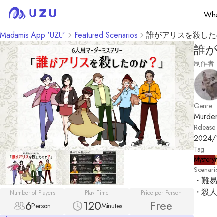
Wha
Madamis App 'UZU'
Featured Scenarios
誰がアリスを殺した
誰
制作者
Genre
Murder
Release
2024/
Tag
Mystery
Scenari
・難易
・殺人
Number of Players
Play Time
Price per Person
6
120
Free
Person
Minutes