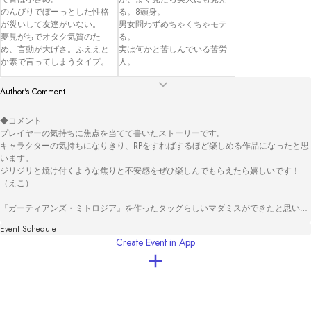
のんびりでぼーっとした性格
る。8頭身。

が災いして友達がいない。

男女問わずめちゃくちゃモテ
夢見がちでオタク気質のた
る。

め、言動が大げさ。ふええと
実は何かと苦しんでいる苦労
か素で言ってしまうタイプ。
人。
Author's Comment
◆コメント

プレイヤーの気持ちに焦点を当てて書いたストーリーです。

キャラクターの気持ちになりきり、RPをすればするほど楽しめる作品になったと思
います。

ジリジリと焼け付くような焦りと不安感をぜひ楽しんでもらえたら嬉しいです！
（えこ）

『ガーティアンズ・ミトロジア』を作ったタッグらしいマダミスができたと思いま
す！

Event Schedule
『ガーディアンズ・ミトロジア』が面白かったという方は必須で、やってない人も
Create Event in App
損はさせないので、ぜひお試しいただけると嬉しいです。

怒涛の展開と感想戦をお楽しみください。（ユート）

◆クレジット

キャラクターイラスト：待鳥ちあま

キービジュアル：ita
