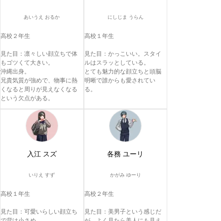
あいうえ おるか
にしじま うらん
高校２年生　　　

高校１年生　

見た目：凛々しい顔立ちで体
見た目：かっこいい。スタイ
もゴツくて大きい。

ルはスラッとしている。

沖縄出身。

とても魅力的な顔立ちと頭脳
兄貴気質が強めで、物事に熱
明晰で誰からも愛されてい
くなると周りが見えなくなる
る。
という欠点がある。
入江 スズ
各務 ユーリ
いりえ すず
かがみ ゆーり
高校１年生　

高校２年生　　

見た目：可愛いらしい顔立ち
見た目：美男子という感じだ
で背は小さめ。

が、よく見たら美人にも見え