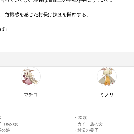
合っていたが、現在は表面上の平穏を手にしていた。

。危機感を感じた村長は捜査を開始する。

ば」

マチコ
ミノリ


・20歳

コ族の女

・カイコ族の女

の娘

・村長の養子
