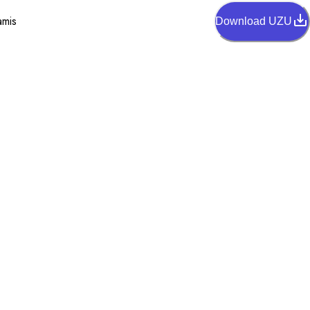
amis
Download UZU