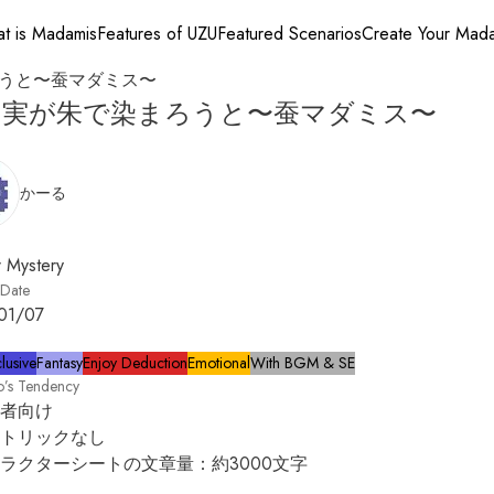
t is Madamis
Features of UZU
Featured Scenarios
Create Your Mad
うと〜蚕マダミス〜
の実が朱で染まろうと〜蚕マダミス〜
かーる
 Mystery
 Date
01/07
lusive
Fantasy
Enjoy Deduction
Emotional
With BGM & SE
o’s Tendency
者向け

トリックなし

ラクターシートの文章量：約3000文字
