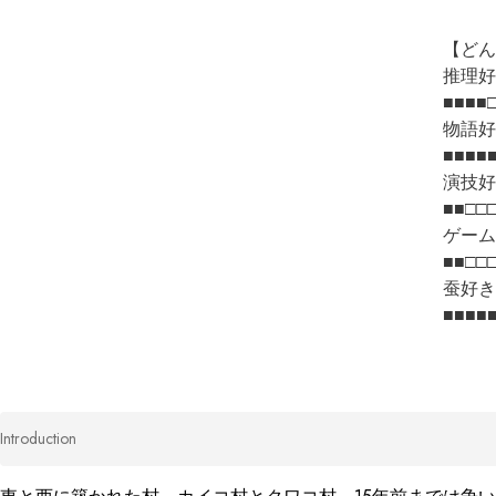
【どん
推理好
■■■■□
物語好
■■■■■
演技好
■■□□□
ゲーム好
■■□□□
蚕好き:
■■■■
Introduction