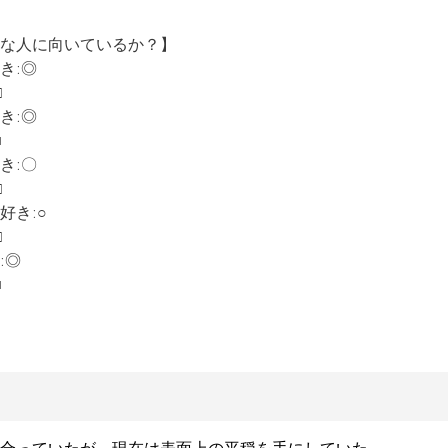
な人に向いているか？】

き:◎



き:◎



き:〇



き:○



◎

■