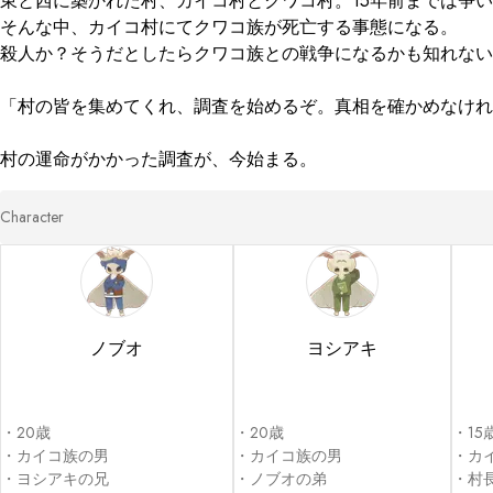
東と西に築かれた村、カイコ村とクワコ村。15年前までは争い
そんな中、カイコ村にてクワコ族が死亡する事態になる。

殺人か？そうだとしたらクワコ族との戦争になるかも知れない
「村の皆を集めてくれ、調査を始めるぞ。真相を確かめなけれ
村の運命がかかった調査が、今始まる。
Character
ノブオ
ヨシアキ
・20歳

・20歳

・15歳
・カイコ族の男

・カイコ族の男

・カイ
・ヨシアキの兄

・ノブオの弟

・村長