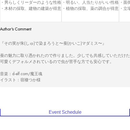
・男らしくリーダーのような性格

・明るい、人当たりがいい性格

・面
・木材の採取、建物の建築が得意
・植物の採取、薬の調合が得意
・立
Author's Comment
『その実が朱(しゅ)で染まろうと〜蚕(かいこ)マダミス〜』

蚕の魅力に取り憑かれたので作りました。少しでも共感していただけた
可愛くデフォルメされているので虫が苦手な方でも安心です。

音楽：d-elf.com/魔王魂

イラスト：宿褄つか様
Event Schedule