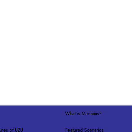
What is Madamis?
ures of UZU
Featured Scenarios