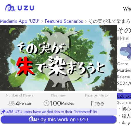
Wha
Madamis App 'UZU'
Featured Scenarios
その実が朱で染まろ
そ
制作者
Genre
Murder
Release
2024/
Tag
Number of Players
Play Time
Price per Person
UZU Exc
4
100
Free
Scenari
Person
Minutes
・初心
455 UZU users have added this to their 'Interested' list!
・殺人
Play this work on UZU
・キャ