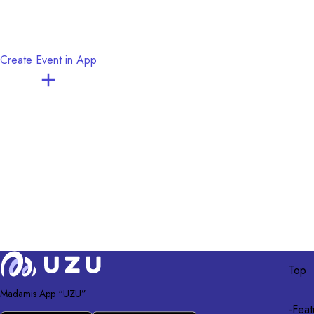
Create Event in App
Top
Madamis App “UZU”
-
Feat