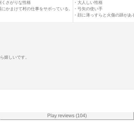
倒くさがりな性格

・大人しい性格

場にかまけて村の仕事をサボっている。
・弓矢の使い手

・顔に薄っすらと火傷の跡があ
ら嬉しいです。

Play reviews (104)