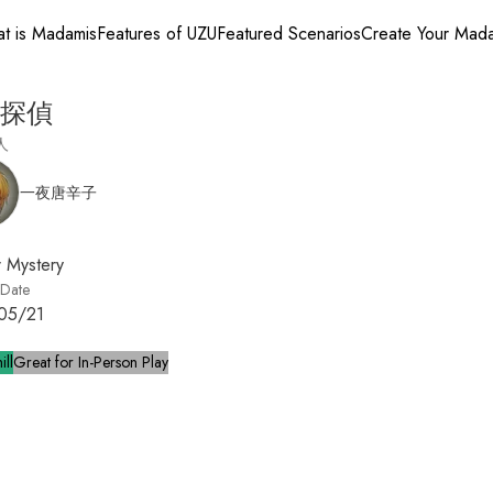
t is Madamis
Features of UZU
Featured Scenarios
Create Your Mad
探偵
人
一夜唐辛子
 Mystery
 Date
05/21
ill
Great for In-Person Play