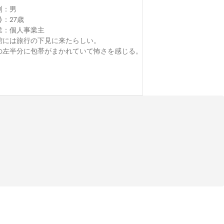
：男

：27歳

業：個人事業主

館には旅行の下見に来たらしい。

の左半分に包帯がまかれていて怖さを感じる。