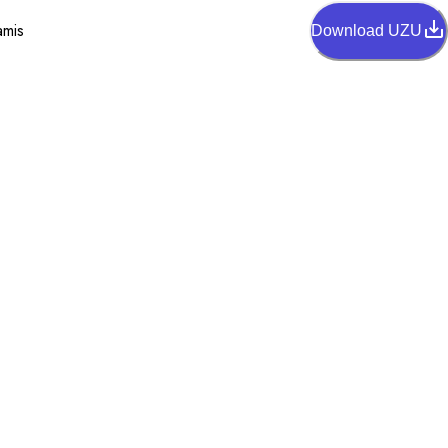
amis
Download UZU