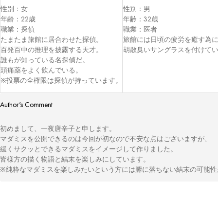
性別：女

性別：男

年齢：22歳

年齢：32歳

職業：探偵

職業：医者

たまたま旅館に居合わせた探偵。

旅館には日頃の疲労を癒す為に
百発百中の推理を披露する天才。

胡散臭いサングラスを付けて
誰もが知っている名探偵だ。

頭痛薬をよく飲んでいる。

※投票の全権限は探偵が持っています。
Author's Comment
初めまして、一夜唐辛子と申します。

マダミスを公開できるのは今回が初なので不安な点はございますが、

緩くサクッとできるマダミスをイメージして作りました。

皆様方の描く物語と結末を楽しみにしています。

※純粋なマダミスを楽しみたいという方には腑に落ちない結末の可能性