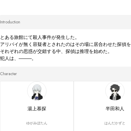
Introduction
とある旅館にて殺人事件が発生した。

アリバイが無く容疑者とされたのはその場に居合わせた探偵を
それぞれの思惑が交錯する中、探偵は推理を始めた。

犯人は、────。
Character
湯上慕探
半田和人
ゆがみぼたん
はんだかずと