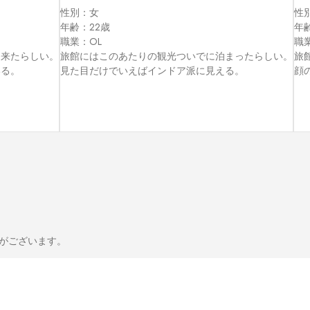
性別：女

性別
年齢：22歳

年齢
職業：OL

職
来たらしい。

旅館にはこのあたりの観光ついでに泊まったらしい。

旅
いる。
顔
がございます。