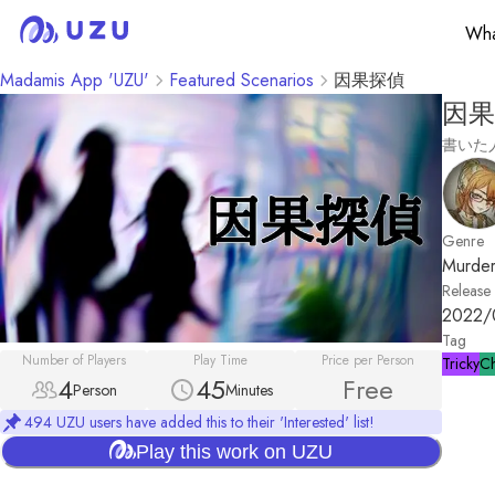
Wha
Madamis App 'UZU'
Featured Scenarios
因果探偵
因果
書いた
Genre
Murder
Release
2022/
Tag
Number of Players
Play Time
Price per Person
Tricky
Ch
4
45
Free
Person
Minutes
494 UZU users have added this to their 'Interested' list!
Play this work on UZU