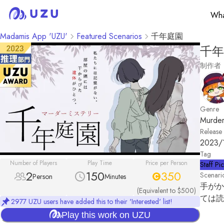
Wha
Madamis App 'UZU'
Featured Scenarios
千年庭園
千年
制作者
Genre
Murder
Release
2023/
Tag
Number of Players
Play Time
Price per Person
Staff Pi
2
150
350
Scenari
Person
Minutes
手がか
(Equivalent to $500)
ては読
2977 UZU users have added this to their 'Interested' list!
Play this work on UZU