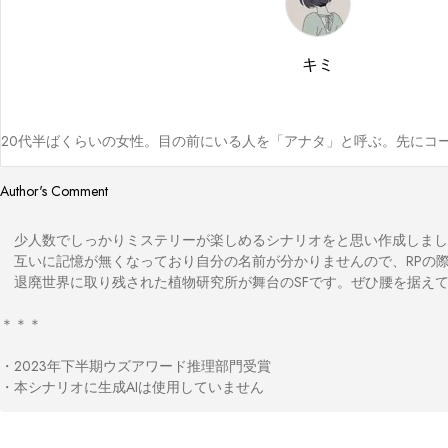
キミ
20代半ばくらいの女性。目の前にいる人を「アナタ」と呼ぶ。先にコ
Author's Comment
　少人数でしっかりミステリーが楽しめるシナリオをと思い作成しまし
　互いに記憶が無くなっており自分の名前が分かりませんので、RPの際
　退廃世界に取り残された植物研究所が舞台のSFです。ぜひ腰を据えて
＊＊＊

・2023年下半期ウズアワード推理部門受賞

・本シナリオに生成AIは使用していません