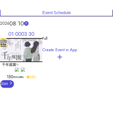
Event Schedule
08
10
2026
月
01
00
03
30
Full
Create Event in App
千年庭園✨
150
350
minutes
Join