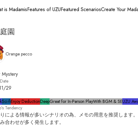
t is Madamis
Features of UZU
Featured Scenarios
Create Your Mad
庭園
Orange pecco
 Mystery
 Date
11/29
ck
Sci-fi
Enjoy Deduction
Deep
Great for In-Person Play
With BGM & SE
UZU Awa
o’s Tendency
りによる情報が多いシナリオの為、メモの用意を推奨します。
み合わせが多く発生します。