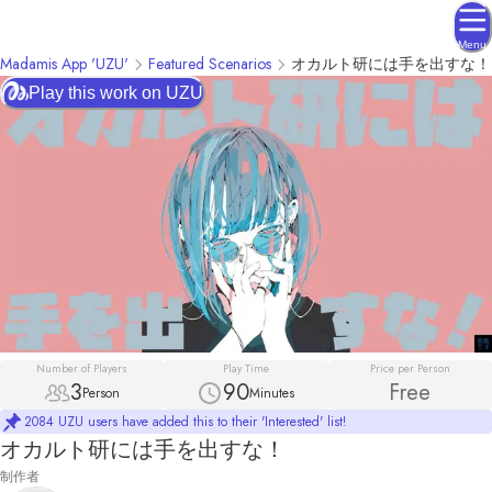
Menu
Madamis App 'UZU'
Featured Scenarios
オカルト研には手を出すな！
Play this work on UZU
Number of Players
Play Time
Price per Person
3
90
Free
Person
Minutes
2084 UZU users have added this to their 'Interested' list!
オカルト研には手を出すな！
制作者