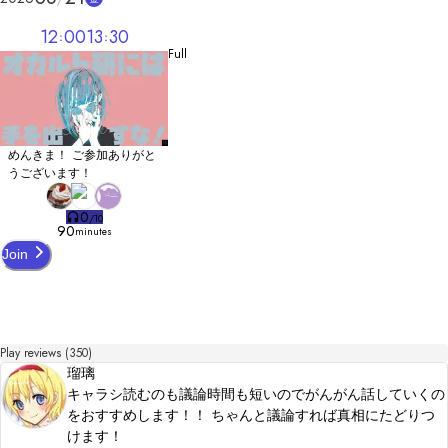
第３作『闇に滴る』

第４作『シガーウォーズ』

12
00
13
30
第4.5作『女には向かない授業』
Full
めんきま！ ご参加ありがと
うございます！
0
/
10
90
minutes
Join
Play reviews (350)
瑠璃
キャラシ読むのも議論時間も短いのでがんがん話していくの
をおすすめします！！ ちゃんと議論すれば真相にたどりつ
けます！