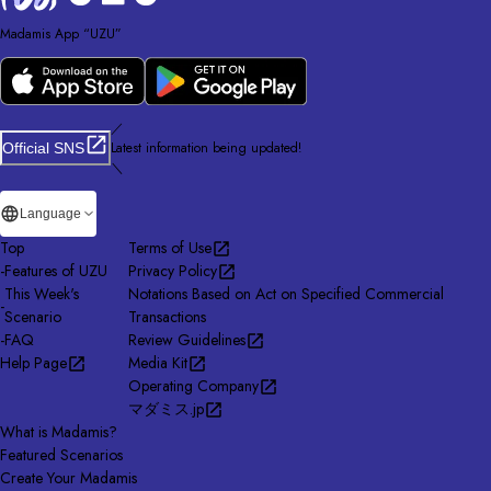
Madamis App “UZU”
／
Latest information being updated!
Official SNS
＼
Language
Top
Terms of Use
-
Features of UZU
Privacy Policy
This Week's
Notations Based on Act on Specified Commercial
-
Scenario
Transactions
-
FAQ
Review Guidelines
Help Page
Media Kit
Operating Company
マダミス.jp
What is Madamis?
Featured Scenarios
Create Your Madamis