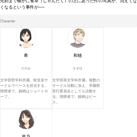
先刻まで確かに雀卓（じゃんたく）の上にあった件の写真が、消えてな
くなるという事件が──
Character
希
和穂
のぞみ
かずほ
文学部哲学科所属。軽音楽サ
文学部英文学科所属。複数の
ークルでベースを担当する。
サークル活動に加え、学園祭
喫煙者で、銘柄はショートホ
実行委員会としても活動す
ープ。
る。喫煙者で、銘柄はピー
ス。
星乃