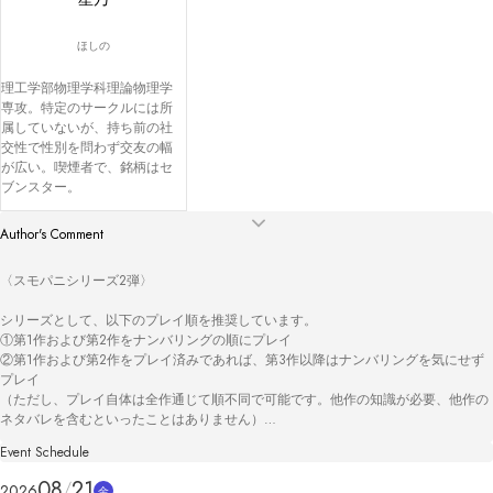
ほしの
理工学部物理学科理論物理学
専攻。特定のサークルには所
属していないが、持ち前の社
交性で性別を問わず交友の幅
が広い。喫煙者で、銘柄はセ
ブンスター。
Author's Comment
〈スモパニシリーズ2弾〉

シリーズとして、以下のプレイ順を推奨しています。

①第1作および第2作をナンバリングの順にプレイ

②第1作および第2作をプレイ済みであれば、第3作以降はナンバリングを気にせず
プレイ

（ただし、プレイ自体は全作通じて順不同で可能です。他作の知識が必要、他作の
ネタバレを含むといったことはありません）

Event Schedule
第１作『Smoker’s Panic』

第２作『オカルト研には手を出すな！』

08
21
2026
金