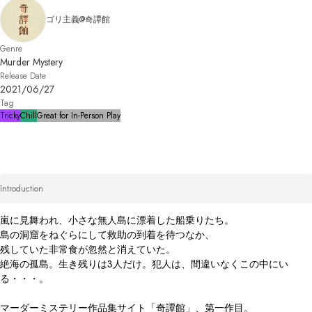
ゴリ主義@奇譚館
Genre
Murder Mystery
Release Date
2021/06/27
Tag
Tricky
Chill
Great for In-Person Play
Introduction
嵐に見舞われ、小さな無人島に漂着した船乗りたち。

島の洞窟をねぐらにして救助の到着を待つなか、

残していた非常食が忽然と消えていた。

絶海の孤島。生き残りは3人だけ。犯人は、間違いなくこの中にい
る・・・。

マーダーミステリー作品集サイト「奇譚館」、第一作目。
