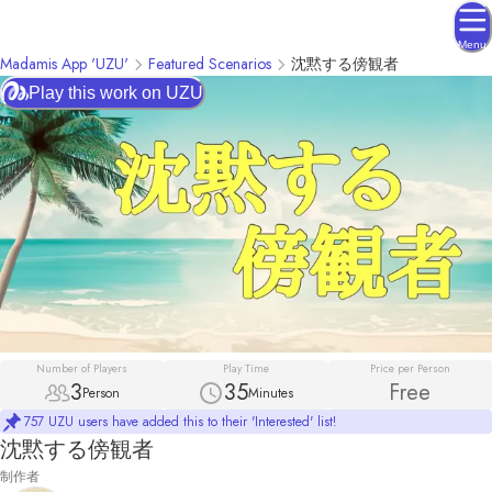
Menu
Madamis App 'UZU'
Featured Scenarios
沈黙する傍観者
Play this work on UZU
Number of Players
Play Time
Price per Person
3
35
Free
Person
Minutes
757 UZU users have added this to their 'Interested' list!
沈黙する傍観者
制作者