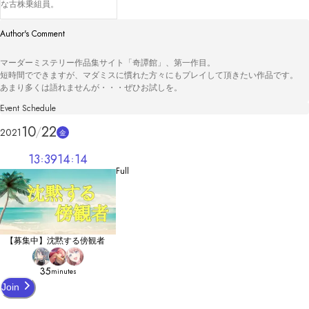
な古株乗組員。
Author's Comment
マーダーミステリー作品集サイト「奇譚館」、第一作目。

短時間でできますが、マダミスに慣れた方々にもプレイして頂きたい作品です。

あまり多くは語れませんが・・・ぜひお試しを。
Event Schedule
10
22
2021
金
13
39
14
14
Full
【募集中】沈黙する傍観者
35
minutes
Join