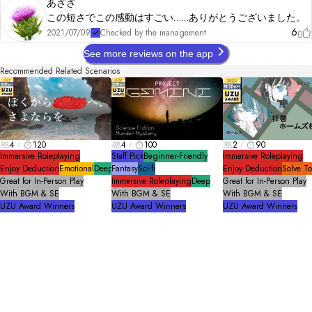
あざざ
この短さでこの感動はすごい……ありがとうございました。
6
2021/07/09
Checked by the management
See more reviews on the app
Recommended Related Scenarios
4
120
4
100
2
90
Immersive Roleplaying
Staff Pick
Beginner-Friendly
Immersive Roleplaying
Enjoy Deduction
Emotional
Deep
Fantasy
Sci-fi
Enjoy Deduction
Solve T
Great for In-Person Play
Immersive Roleplaying
Deep
Great for In-Person Play
With BGM & SE
With BGM & SE
With BGM & SE
UZU Award Winners
UZU Award Winners
UZU Award Winners