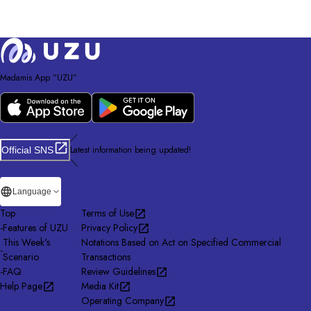
Madamis App “UZU”
／
Latest information being updated!
Official SNS
＼
Language
Top
Terms of Use
-
Features of UZU
Privacy Policy
This Week's
Notations Based on Act on Specified Commercial
-
Scenario
Transactions
-
FAQ
Review Guidelines
Help Page
Media Kit
Operating Company