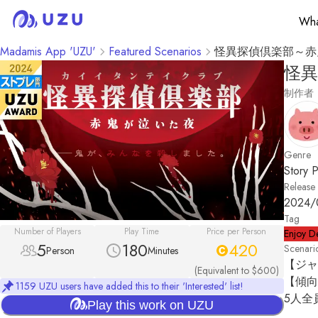
Wha
Madamis App 'UZU'
Featured Scenarios
怪異探偵倶楽部～赤
怪
制作者
Genre
Story P
Release
2024/
Tag
Number of Players
Play Time
Price per Person
Enjoy D
5
180
420
Scenari
Person
Minutes
【ジャ
(Equivalent to $600)
【傾向
1159 UZU users have added this to their 'Interested' list!
5人全
Play this work on UZU