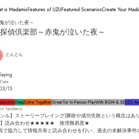
t is Madamis
Features of UZU
Featured Scenarios
Create Your Mad
鬼が泣いた夜～
異探偵倶楽部～赤鬼が泣いた夜～
とんとん
laying
 Date
03/13
eduction
Deep
Solve Together
Great for In-Person Play
With BGM & SE
UZU Aw
o’s Tendency
ンル】ストーリープレイング(勝敗や成功失敗という概念はありま
】読み合わせ★★★★★　推理難易度★

員で協力して情報共有と読み合わせを行い、過去の未解決事件