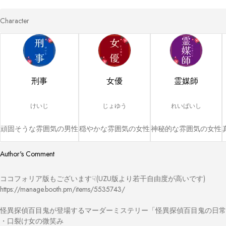
Character
刑事
女優
霊媒師
けいじ
じょゆう
れいばいし
頑固そうな雰囲気の男性
穏やかな雰囲気の女性
神秘的な雰囲気の女性
Author's Comment
ココフォリア版もございます☟(UZU版より若干自由度が高いです)

https://manage.booth.pm/items/5535743/

怪異探偵百目鬼が登場するマーダーミステリー「怪異探偵百目鬼の日常
・口裂け女の微笑み
