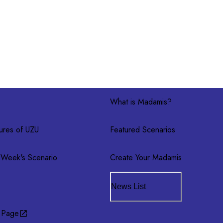
What is Madamis?
ures of UZU
Featured Scenarios
 Week's Scenario
Create Your Madamis
News List
 Page