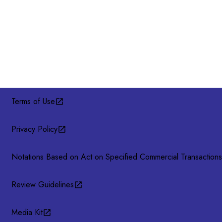
Terms of Use
Privacy Policy
Notations Based on Act on Specified Commercial Transactions
Review Guidelines
Media Kit