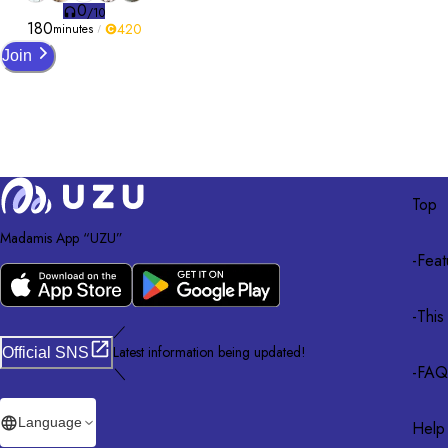
0
/
10
180
420
minutes
Join
Top
Madamis App “UZU”
-
Feat
-
This
／
Latest information being updated!
Official SNS
-
FAQ
＼
Language
Help