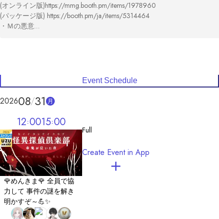
(オンライン版)https://mmg.booth.pm/items/1978960

(パッケージ版) https://booth.pm/ja/items/5314464

・Ｍの悪意

(パッケージ版)　https://booth.pm/ja/items/4926695
Event Schedule
08
31
2026
月
12
00
15
00
Full
Create Event in App
🌹めんきま🌹 全員で協
力して 事件の謎を解き
明かすぞ～💪✨