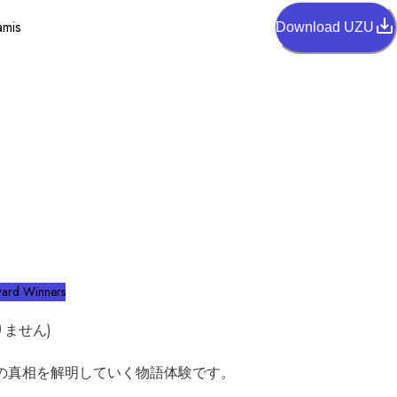
amis
Download UZU
ard Winners
せん)

の真相を解明していく物語体験です。