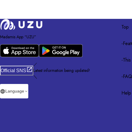
Top
Madamis App “UZU”
-
Feat
-
This
／
Latest information being updated!
Official SNS
-
FAQ
＼
Language
Help