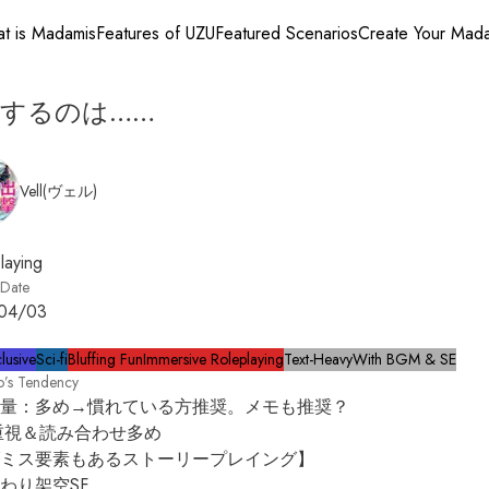
t is Madamis
Features of UZU
Featured Scenarios
Create Your Mad
するのは……
Vell(ヴェル)
laying
 Date
04/03
lusive
Sci-fi
Bluffing Fun
Immersive Roleplaying
Text-Heavy
With BGM & SE
o’s Tendency
量：多め→慣れている方推奨。メモも推奨？

重視＆読み合わせ多め

ミス要素もあるストーリープレイング】

わり架空SF
