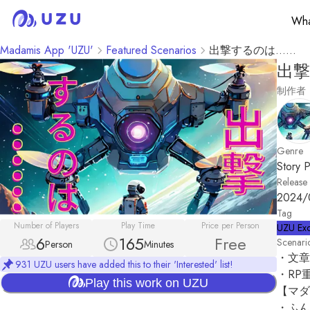
Wha
Madamis App 'UZU'
Featured Scenarios
出撃するのは……
出撃
制作者
Genre
Story P
Release
2024/
Tag
Number of Players
Play Time
Price per Person
UZU Exc
6
165
Free
Scenari
Person
Minutes
・文章
931 UZU users have added this to their 'Interested' list!
・RP
Play this work on UZU
【マダ
・ふん