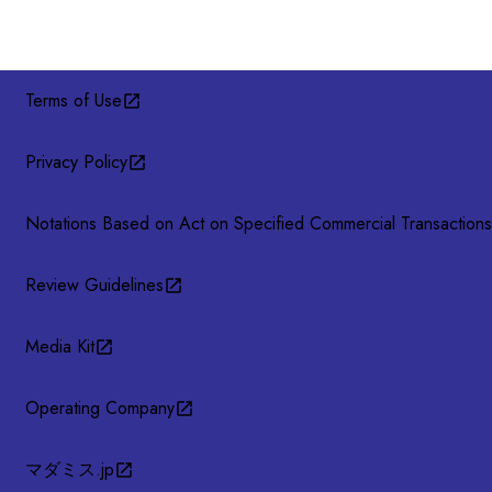
Terms of Use
Privacy Policy
Notations Based on Act on Specified Commercial Transactions
Review Guidelines
Media Kit
Operating Company
マダミス.jp