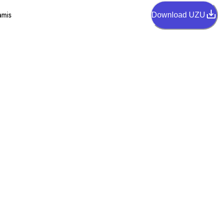
amis
Download UZU