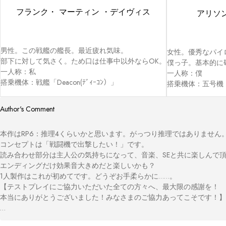
フランク・ マーティン ・デイヴィス
アリソ
男性。この戦艦の艦長。最近疲れ気味。

女性。優秀なパイ
部下に対して気さく。ため口は仕事中以外ならOK。

僕っ子。基本的に
一人称：私

一人称：僕

搭乗機体：戦艦「Deacon(ﾃﾞｨｰｺﾝ）」
搭乗機体：五号機
Author's Comment
本作はRP6：推理4くらいかと思います。がっつり推理ではありません。
コンセプトは「戦闘機で出撃したい！」です。

読み合わせ部分は主人公の気持ちになって、音楽、SEと共に楽しんで頂
エンディングだけ効果音大きめだと楽しいかも？

1人製作はこれが初めてです。どうぞお手柔らかに……。

【テストプレイにご協力いただいた全ての方々へ、最大限の感謝を！

本当にありがとうございました！みなさまのご協力あってこそです！】

音楽＆SE：DOVA-ＳＹＮＤＲＯＭＥ様よりお借りしております。
