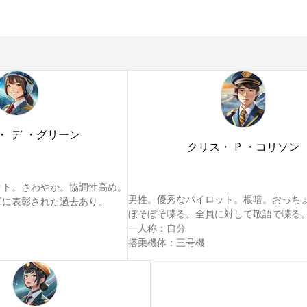
・ デ ・グリーン
クリス・ P ・コリソン
ト。さわやか。協調性高め。

男性。優秀なパイロット。根暗。おっちょ
に表彰された過去あり。

ぼそぼそ喋る。全員に対して敬語で喋る。
一人称：自分

搭乗機体：三号機