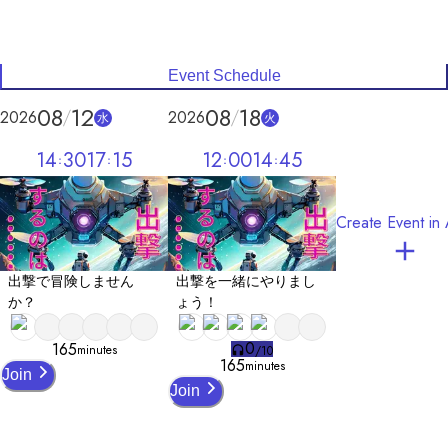
4/4 ゲームバランスを少しだけ調整しました。

4/7 1:00ご要望にお応えし、テキストに全エンドを配布しました。
Event Schedule
08
12
08
18
2026
2026
水
火
14
30
17
15
12
00
14
45
Create Event in
出撃で冒険しません
出撃を一緒にやりまし
か？
ょう！
0
165
minutes
/
10
165
minutes
Join
Join