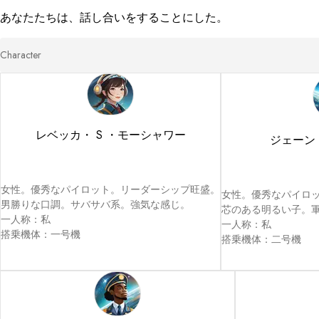
あなたたちは、話し合いをすることにした。
Character
レベッカ・ S ・モーシャワー
ジェーン
女性。優秀なパイロット。リーダーシップ旺盛。

女性。優秀なパイロッ
男勝りな口調。サバサバ系。強気な感じ。

芯のある明るい子。軍
一人称：私

一人称：私

搭乗機体：一号機  
搭乗機体：二号機