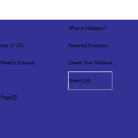
What is Madamis?
ures of UZU
Featured Scenarios
 Week's Scenario
Create Your Madamis
News List
 Page