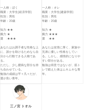
一人称：ぼく

一人称：オレ

職業：大学生(経済学部)

職業：大学生(建築学部)

性別：男性

性別：男性

年齢：20歳

年齢：20歳

知力:★★

知力:★

腕力:★

腕力:★★★

運　:★★★

運　:★★

あなたはお調子者な性格な上
あなたは友情に厚く、家族や
に、誰かを助けるためなら自
兄弟に優しい性格をしてい
分から行動できる人物であ
る。しかし、感情的になりや
る。

すい部分がある。

ただし、少し臆病な部分を持
勉強は得意ではないが、筋ト
ち合わせている。

レで鍛えた体はムキムキな青
勉強の成績は平々凡々だが、
年。
三ノ宮 トオル