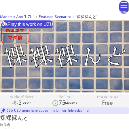
Menu
Madamis App 'UZU'
Featured Scenarios
裸裸裸んど
Play this work on UZU
Number of Players
Play Time
Price per Person
3
75
Free
Person
Minutes
626 UZU users have added this to their 'Interested' list!
裸裸裸んど
制作者