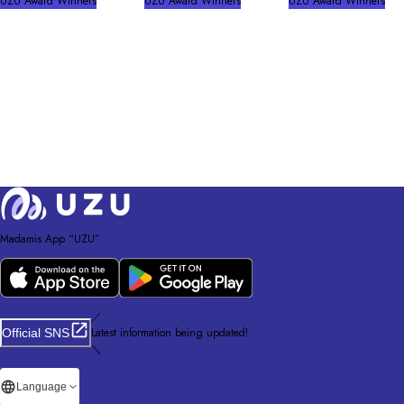
UZU Award Winners
UZU Award Winners
UZU Award Winners
Madamis App “UZU”
／
Latest information being updated!
Official SNS
＼
Language