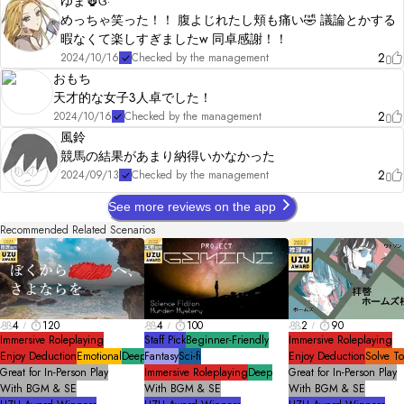
ゆま🦍ଓ·˚
めっちゃ笑った！！ 腹よじれたし頬も痛い🤣 議論とかする
暇なくて楽しすぎましたw 同卓感謝！！
2
2024/10/16
Checked by the management
おもち
天才的な女子3人卓でした！
2
2024/10/16
Checked by the management
風鈴
競馬の結果があまり納得いかなかった
2
2024/09/13
Checked by the management
See more reviews on the app
Recommended Related Scenarios
4
120
4
100
2
90
Immersive Roleplaying
Staff Pick
Beginner-Friendly
Immersive Roleplaying
Enjoy Deduction
Emotional
Deep
Fantasy
Sci-fi
Enjoy Deduction
Solve T
Great for In-Person Play
Immersive Roleplaying
Deep
Great for In-Person Play
With BGM & SE
With BGM & SE
With BGM & SE