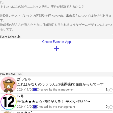
た。

キミたちにこの珍件……おっと失礼、事件が解決できるかな？

※10回のテストプレイと内容調整を行ったため、出来栄えについては自信がありま
す。

遊戯者の皆さんが遊んだときに”納得感”を得られるようなゲームデザインにしたつ
もりです。

楽しんでもらえたら嬉しいです。

Event Schedule
「せっかく遊ぶなら、出来栄えの良い作品を遊びたいな」と思っている遊戯者様に
Create Event in App
刺さってくれたら嬉しいです。

更新履歴

2024.04.28 初版リリース

2024.05.02 内容の微修正

2024.05.04 キャラクターイラストの変更
Play reviews (133)
ばっちゃ
これはかなりのラララんど(裸裸裸)で面白かったでーす
3
2024/11/06
Checked by the management
12号
評価:★★★☆☆ 信頼が大事！ 平和な作品だ〜！
2
2024/10/20
Checked by the management