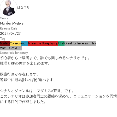
はなゴリ
Genre
Murder Mystery
Release Date
2024/04/27
Tag
Mystery
Comedy
Youth
Immersive Roleplaying
Chill
Great for In-Person Play
With BGM & SE
Scenario’s Tendency
初心者から上級者まで、誰でも楽しめるシナリオです。

推理とRPの両方を楽しめます。

探索行為が存在します。

遊戯中に競馬(けいば)が遊べます。

シナリオジャンルは「マダミス×茶番」です。

このシナリオは参加者同士の親睦を深めて、コミュニケーションを円滑
にする目的で作成しました。