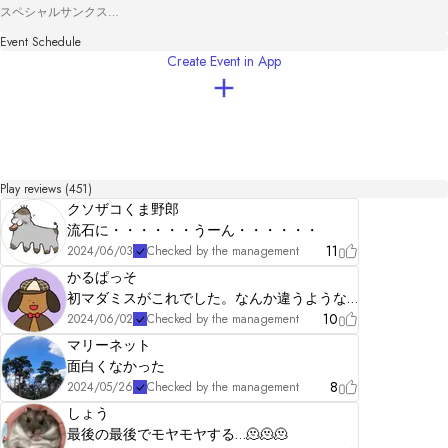
スペシャルサンクス

・テストプレイをしてくださった皆様
Event Schedule
Create Event in App
Play reviews (451)
クソザコくま野郎
流石に・・・・・・うーん・・・・・・
11
2024/06/03
Checked by the management
かるぱっそ
初マダミスがこれでした。なんか違うような…
10
2024/06/02
Checked by the management
マリーネット
面白くなかった
8
2024/05/26
Checked by the management
しょう
最後の最後でモヤモヤする…🫠🫠🫠