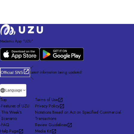
Madamis App “UZU”
／
Latest information being updated!
Official SNS
＼
Language
Top
Terms of Use
-
Features of UZU
Privacy Policy
This Week's
Notations Based on Act on Specified Commercial
-
Scenario
Transactions
-
FAQ
Review Guidelines
Help Page
Media Kit