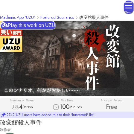
Menu
Madamis App 'UZU'
Featured Scenarios
改変館殺人事件
Play this work on UZU
Number of Players
Play Time
Price per Person
4
100
Free
Person
Minutes
2742 UZU users have added this to their 'Interested' list!
改変館殺人事件
制作者