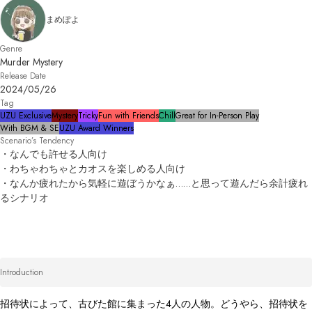
まめぽよ
Genre
Murder Mystery
Release Date
2024/05/26
Tag
UZU Exclusive
Mystery
Tricky
Fun with Friends
Chill
Great for In-Person Play
With BGM & SE
UZU Award Winners
Scenario’s Tendency
・なんでも許せる人向け

・わちゃわちゃとカオスを楽しめる人向け

・なんか疲れたから気軽に遊ぼうかなぁ……と思って遊んだら余計疲れ
るシナリオ
Introduction
招待状によって、古びた館に集まった4人の人物。どうやら、招待状を