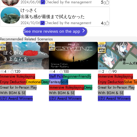
5
2024/06/08
Checked by the management
けっさく
出落ち感が最後まで拭えなかった
4
2024/10/06
Checked by the management
See more reviews on the app
Recommended Related Scenarios
4
120
4
100
2
90
Immersive Roleplaying
Staff Pick
Beginner-Friendly
Immersive Roleplaying
Enjoy Deduction
Emotional
Deep
Fantasy
Sci-fi
Enjoy Deduction
Solve T
Great for In-Person Play
Immersive Roleplaying
Deep
Great for In-Person Play
With BGM & SE
With BGM & SE
With BGM & SE
UZU Award Winners
UZU Award Winners
UZU Award Winners