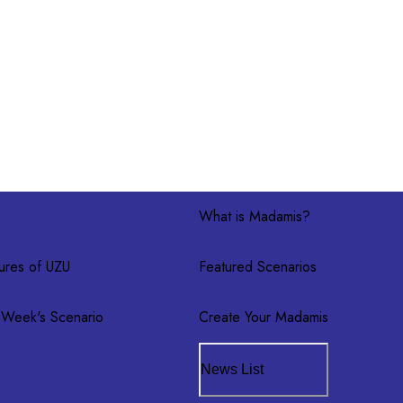
What is Madamis?
ures of UZU
Featured Scenarios
 Week's Scenario
Create Your Madamis
News List