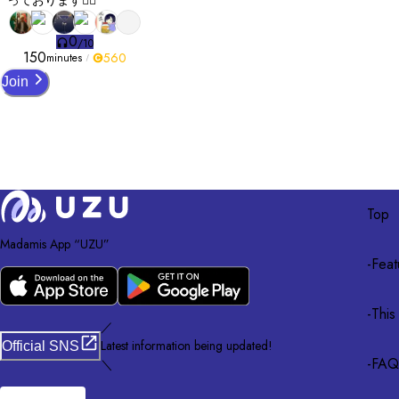
0
/
10
150
560
minutes
Join
Top
Madamis App “UZU”
-
Feat
-
This
／
Latest information being updated!
Official SNS
-
FAQ
＼