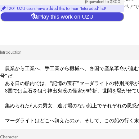
(Equivalent to $800)
ペアで
1201 UZU users have added this to their 'Interested' list!
Play this work on UZU
Introduction
　農業から工業へ、手工業から機械へ、各国で産業革命が進む
号”だ。

　ある日の船内では、“記憶の宝石”マーダライトの特別展示
　S国では宝石を狙う神出鬼没の怪盗が時折、世間を騒がせて
　集められた6人の男女。逃げ場のない船上でそれぞれの思惑が
　マーダライトはどこへ消えたのか。そして、この船の行く末
Character