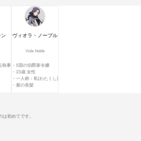
ーン
ヴィオラ・ノーブル
Viola Noble
執事

・S国の伯爵家令嬢

・23歳 女性

・一人称：私(わたくし)

・紫の長髪
のは初めてです。
