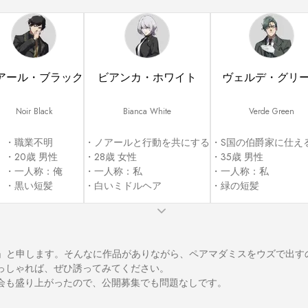
アール・ブラック
ビアンカ・ホワイト
ヴェルデ・グリ
Noir Black
Bianca White
Verde Green
・職業不明

・ノアールと行動を共にする

・S国の伯爵家に仕える
・20歳 男性

・28歳 女性

・35歳 男性

・一人称：俺

・一人称：私

・一人称：私

・黒い短髪
・白いミドルヘア
・緑の短髪
長」と申します。そんなに作品がありながら、ペアマダミスをウズで出す
っしゃれば、ぜひ誘ってみてください。

会も盛り上がったので、公開募集でも問題なしです。
