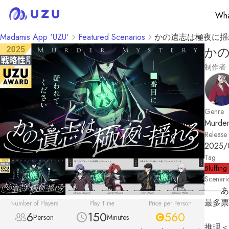
Wha
Madamis App 'UZU'
Featured Scenarios
かの遺志は極夜に揺
か
制作者
Genre
Murder
Release
2025/
Tag
Bluffing
Scenari
――あ
最多票
Number of Players
Play Time
Price per Person
6
150
560
Person
Minutes
推理＜