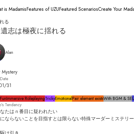
t is Madamis
Features of UZU
Featured Scenarios
Create Your Mad
れる
の遺志は極夜に揺れる
Alan
 Mystery
 Date
01/31
 Fun
Immersive Roleplaying
Tricky
Emotional
Pair element exists
With BGM & SE
o’s Tendency
なたはｎ番目に疑われたい

にならないことを目指すとは限らない特殊マーダーミステリー

駆け引き
