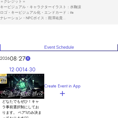
＝クレジット＝

キービジュアル・キャラクターイラスト：水鞠涙

ロゴ・キービジュアル化・エンドカード：ita

ナレーション・NPCボイス：雨澤祐貴

APNG素材：イッセンピクト

NPCイラスト：イラストAC

＝BGM・SE＝

DOVA-SYNDROME

Event Schedule
zukisuzuki BGM

08
27
なぐもりずの音楽室

2026
木
zippy

効果音ラボ
12
00
14
30
Create Event in App
どなたでもぜひ！キャ
ラ事前選択制にしてお
ります。 ペア1のみ決ま
っております🙇‍♀️