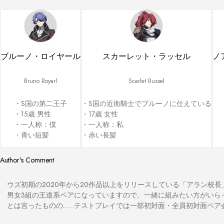
ブルーノ・ロイヤール
スカーレット・ラッセル
ノ
Bruno Royarl
Scarlet Russel
・S国の第二王子

・S国の近衛騎士でブルーノに仕えている

・15歳 男性

・17歳 女性

・一人称：僕

・一人称：私

・青い短髪
・赤い長髪
Author's Comment
　ウズ初期の2020年から20作品以上をリリースしている「アラン校
　男女3組の王道系ペアになっていますので、一緒に組みたい方がいら
　とは言ったものの……テストプレイでは一部初対面・全員初対面ペア