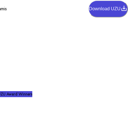
amis
Download UZU
UZU Award Winners