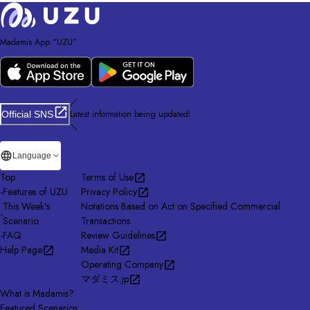
Madamis App “UZU”
／
Latest information being updated!
Official SNS
＼
Language
Top
Terms of Use
-
Features of UZU
Privacy Policy
This Week's
Notations Based on Act on Specified Commercial
-
Scenario
Transactions
-
FAQ
Review Guidelines
Help Page
Media Kit
Operating Company
マダミス.jp
What is Madamis?
Featured Scenarios