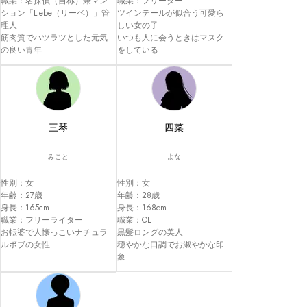
職業：名探偵（自称）兼マン
職業：フリーター

ション「Liebe（リーベ）」管
ツインテールが似合う可愛ら
理人

しい女の子

筋肉質でハツラツとした元気
いつも人に会うときはマスク
の良い青年
をしている
三琴
四菜
みこと
よな
性別：女

性別：女

年齢：27歳

年齢：28歳

身長：165cm

身長：168cm

職業：フリーライター

職業：OL

お転婆で人懐っこいナチュラ
黒髪ロングの美人

ルボブの女性
穏やかな口調でお淑やかな印