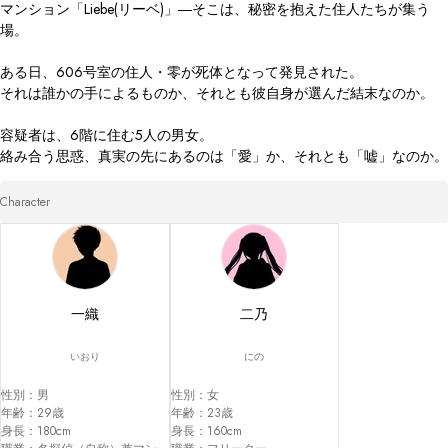
マンション「Liebe(リーベ)」―そこは、秘密を抱えた住人たちが集う
場。

ある日、606号室の住人・零が死体となって発見された。

それは誰かの手によるものか、それとも彼自身が選んだ結末なのか。

容疑者は、6階に住む5人の男女。

Character
一織
二乃
いおり
にの
性別：男

性別：女

年齢：29歳

年齢：23歳

身長：180cm

身長：160cm
