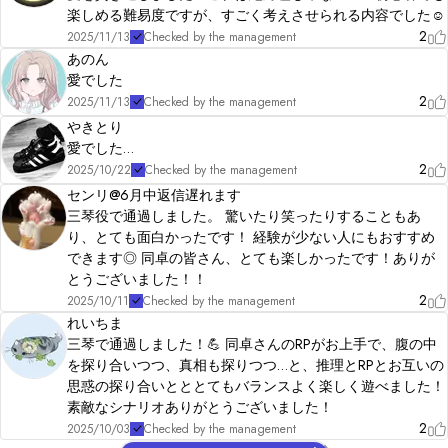
楽しめる難易度ですが、すごく考えさせられる内容でした☺️
2
2025/11/13
Checked by the management
あのん
愛でした
2
2025/11/13
Checked by the management
やきとり
愛でした…
2
2025/10/22
Checked by the management
センリ@6月中返信遅れます
三琴役で通過しました。 驚いたり笑ったりすることもあ
り、とても面白かったです！ 経験が少ない人にもおすすめ
できます◎ 同卓の皆さん、とても楽しかったです！ありが
とうございました！！
2
2025/10/11
Checked by the management
れいちま
三琴で通過しました！💪 同卓さんのRPがお上手で、腹の中
を探り合いつつ、真相も探りつつ…と、推理とRPとお互いの
思惑の探り合いとととてもバランスよく楽しく遊べました！
素敵なシナリオありがとうございました！
2
2025/10/03
Checked by the management