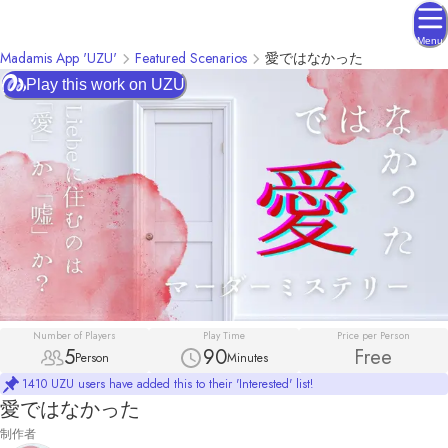
Menu
Madamis App 'UZU'
Featured Scenarios
愛ではなかった
Play this work on UZU
Number of Players
Play Time
Price per Person
5
90
Free
Person
Minutes
1410 UZU users have added this to their 'Interested' list!
愛ではなかった
制作者