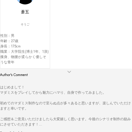
蒼五
そうご
性別：男

年齢：27歳

身長：175cm

職業：大学院生(博士1年、1浪)

痩身、物腰が柔らかく優しそ
うな青年
Author's Comment
はじめまして！

マダミスをプレイしてから魅力にハマり、自身で作ってみました。

初めてのマダミス制作なので至らぬ点が多々あると思いますが、楽しんでいただけ
ますと幸いです。

ご感想＆ご意見いただけましたら大変嬉しく思います。今後のシナリオ制作の励み
にさせていただきます！
