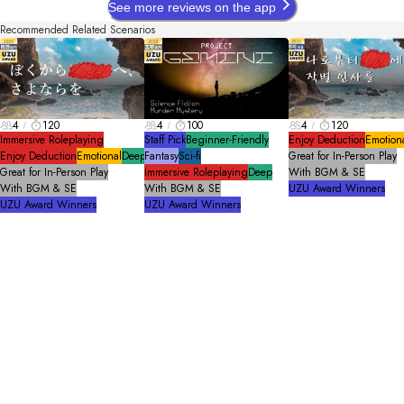
See more reviews on the app
Recommended Related Scenarios
4
120
4
100
4
120
Immersive Roleplaying
Staff Pick
Beginner-Friendly
Enjoy Deduction
Emotion
Enjoy Deduction
Emotional
Deep
Fantasy
Sci-fi
Great for In-Person Play
Great for In-Person Play
Immersive Roleplaying
Deep
With BGM & SE
With BGM & SE
With BGM & SE
UZU Award Winners
UZU Award Winners
UZU Award Winners