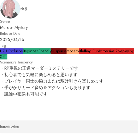
ゆき
Genre
Murder Mystery
Release Date
2025/04/16
Tag
UZU Exclusive
Beginner-Friendly
Suspense
Modern
Bluffing Fun
Immersive Roleplaying
Chill
Scenario’s Tendency
・RP重視の王道マーダーミステリーです

・初心者でも気軽に楽しめると思います

・プレイヤー同士の協力または駆け引きを楽しめます

・手がかりカード多め＆アクションもあります

・議論中密談も可能です
Introduction