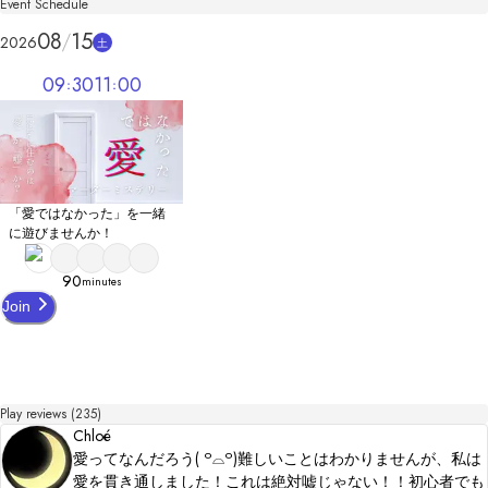
Event Schedule
4/19 プレイ時間目安を変更しました。大体70分〜90分くらいでプレイされる方が
多いです。

08
15
2026
土
5/16 手がかり数を減らしました。

8/18 推理発表フェーズを追加しました。

09
30
11
00
【デザイン画像】

・picrew「シルエットメーカー」

・Canva

・ICOOON MONO

【スペシャルサンクス】

「愛ではなかった」を一緒
テストプレイヤーの皆様
に遊びませんか！
90
minutes
Join
Play reviews (235)
Chloé
愛ってなんだろう‎( ꒪⌓꒪)難しいことはわかりませんが、私は
愛を貫き通しました！これは絶対嘘じゃない！！初心者でも