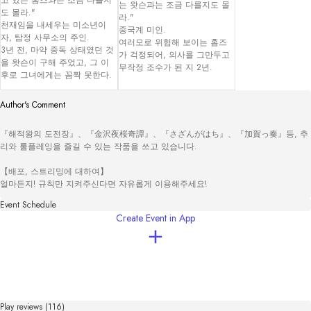
고 있는 홈즈와는 조금 다를지
는 왓슨과는 조금 다를지도 몰
도 몰라."

라."

천재임을 내세우는 미소년이
중국계 미인.

자, 탐정 사무소의 주인.

여러모로 위험해 보이는 홈즈
3년 전, 마약 중독 상태였던 것
가 걱정되어, 의사를 그만두고 
을 왓슨이 구해 주었고, 그 이
무작정 조수가 된 지 2년.
후로 그녀에게는 꼼짝 못한다.
Author's Comment
『해적왕의 도전장』、『金沢夜桜奇譚』、『さざんがはち』、『加賀っ奏』등, 추
리와 롤플레잉을 즐길 수 있는 작품을 쓰고 있습니다.

【배포, 스트리밍에 대하여】

얼마든지! 규칙만 지켜주신다면 자유롭게 이용해주세요!
Event Schedule
Create Event in App
Play reviews (116)