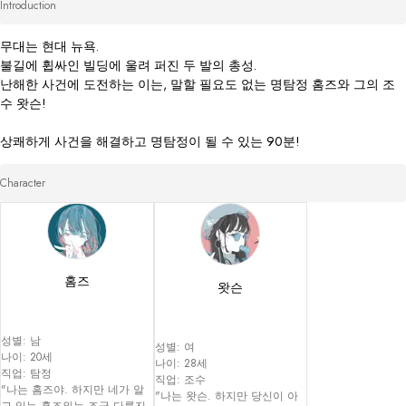
Introduction
무대는 현대 뉴욕.

불길에 휩싸인 빌딩에 울려 퍼진 두 발의 총성.

난해한 사건에 도전하는 이는, 말할 필요도 없는 명탐정 홈즈와 그의 조
수 왓슨!

Character
홈즈
왓슨
성별: 남

성별: 여

나이: 20세

나이: 28세

직업: 탐정

직업: 조수

"나는 홈즈야. 하지만 네가 알
"나는 왓슨. 하지만 당신이 아