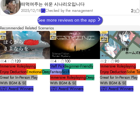
떠먹여주는 쉬운 시나리오입니다
2
2025/12/18
Checked by the management
See more reviews on the app
Recommended Related Scenarios
4
120
4
100
2
90
Immersive Roleplaying
Staff Pick
Beginner-Friendly
Immersive Roleplaying
Enjoy Deduction
Emotional
Deep
Fantasy
Sci-fi
Enjoy Deduction
Solve T
Great for In-Person Play
Immersive Roleplaying
Deep
Great for In-Person Play
With BGM & SE
With BGM & SE
With BGM & SE
UZU Award Winners
UZU Award Winners
UZU Award Winners