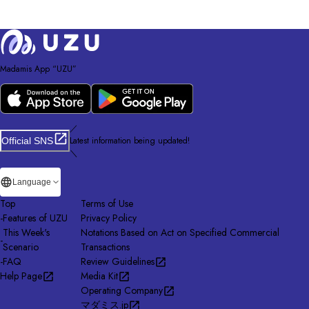
Madamis App “UZU”
／
Latest information being updated!
Official SNS
＼
Language
Top
Terms of Use
-
Features of UZU
Privacy Policy
This Week's
Notations Based on Act on Specified Commercial
-
Scenario
Transactions
-
FAQ
Review Guidelines
Help Page
Media Kit
Operating Company
マダミス.jp