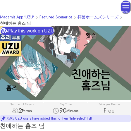
Menu
Madamis App 'UZU'
Featured Scenarios
拝啓ホームズシリーズ
친애하는 홈즈 님
Play this work on UZU
Number of Players
Play Time
Price per Person
2
90
Free
Person
Minutes
7595 UZU users have added this to their 'Interested' list!
친애하는 홈즈 님