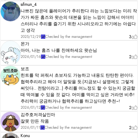
sifmun_4
나쁘진 않은데 플레이어가 추리한다 라는 느낌보다는 미리 작
가가 짜둔 홈즈와 왓슨의 대본을 읽는 느낌이 강해서 머더미
스터리나 추리를 즐기기 위한 시나리오라고 하기에는 아쉽다
고 생각
3
2025/12/29
Checked by the management
몬가
아아, 나는 홈즈 나를 친애하세요 왓슨님
2
2026/01/16
Checked by the management
보조
힌트를 막 퍼줘서 초보자도 가능하고 내용도 탄탄한 편이다.
협력추리라고 해야 더 알맞을 듯.(지금보니 설명에도 그렇게
써잇다... 전탐이라고...) 추리를 어느정도 할 수 있는지 궁금할
때 먹여볼 수 있을 것 같다. 머미를 먹이고 싶은 거라면 비추!
추리력이 궁금하거나 협력추리를 하고싶다면 추천~!
2
2026/01/12
Checked by the management
김주호저격살인마
잘못 만든 작품
2
2026/01/11
Checked by the management
Konu