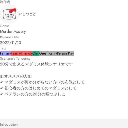
制作者
いしづどど
Genre
Murder Mystery
Release Date
2022/11/10
Tag
Fantasy
Family-Friendly
Chill
Great for In-Person Play
Scenario’s Tendency
20分で出来るマダミス体験シナリオです

🎀オススメの方🎀

✔ マダミスが何か分からない方への布教として

✔ 初心者の方のはじめてのマダミスとして

✔ ベテランの方の20分の暇つぶしに
Introduction