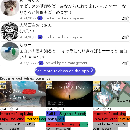
マダミスの基礎を楽しみながら知れて楽しかったです！ な
りきると何倍も楽しめます！
2
2024/03/21
Checked by the management
人間面白おじさん
むずい！
2
2024/01/28
Checked by the management
ちゃー
面白い！裏を知ると！ キャラになりきればもーーっと 面白
い！(๑•̀ㅂ•́)و✧
2
2023/12/29
Checked by the management
See more reviews on the app
Recommended Related Scenarios
4
120
4
100
2
90
Immersive Roleplaying
Staff Pick
Beginner-Friendly
Immersive Roleplaying
Enjoy Deduction
Emotional
Deep
Fantasy
Sci-fi
Enjoy Deduction
Solve T
Great for In-Person Play
Immersive Roleplaying
Deep
Great for In-Person Play
With BGM & SE
With BGM & SE
With BGM & SE