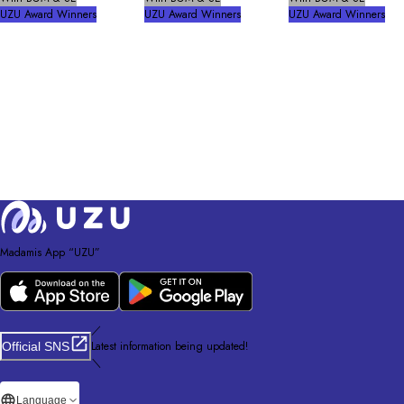
UZU Award Winners
UZU Award Winners
UZU Award Winners
Madamis App “UZU”
／
Latest information being updated!
Official SNS
＼
Language