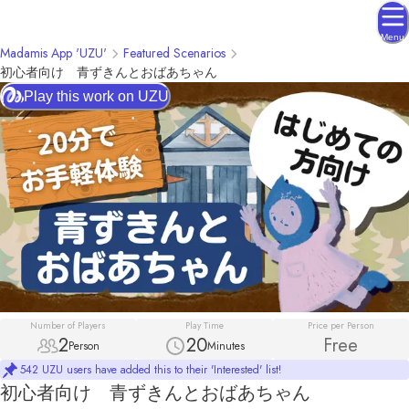
Menu
Madamis App 'UZU'
Featured Scenarios
初心者向け 青ずきんとおばあちゃん
Play this work on UZU
Number of Players
Play Time
Price per Person
2
20
Free
Person
Minutes
542 UZU users have added this to their 'Interested' list!
初心者向け 青ずきんとおばあちゃん