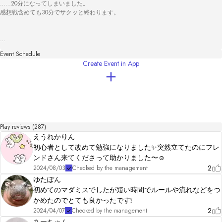
……20分になってしまいました。

感想戦含めても30分でサクッと終わります。

2時間半で作ったお気軽シナリオです。お気軽にプレイしてください。

Event Schedule
Create Event in App
たっぷり2カ月かけて作った他作品もよろしくお願いいたします。

💌百合×感情×交錯マーダーミステリー「ばらばらラブレター置き去り事件」

❌BL×ボイスドラマ×マーダーミステリー　出られない部屋コーポレーション「彼ら
のエンディング」

■変更履歴

2022/11/13

Play reviews (287)
エンディング演出と真相を一部修正しました
えうれかりん
初心者として改めて勉強になりました✨突然立てたのにフレ
ンドさん来てくださって助かりました〜☺️
2
2024/08/03
Checked by the management
ゆたぽん
初めてのマダミスでしたが短い時間でルールや流れなどをつ
かめたのでとても良かったです❕
2
2024/04/07
Checked by the management
あーちゃん