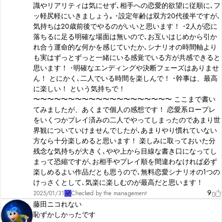
識やリアリティは気にせず､相手への恋愛的欲望に従順に､フ
ッ軽尻軽にいきましょう｡ ･設定年齢は双方20代後半ですが､
気持ちは20歳前後でやるのがいいと思います！ ･2人が恋に
落ちるに足る明確な場面は無いので､お互いはじめから引か
れ合う運命的な何かを感じていたか､シナリオの時間軸より
も実はずっとずっと一緒にいる感覚でいる方が共感できると
思います！ ･明確なエンディングや決断フェーズはありませ
ん！ とにかく､二人でいる時間を楽しんで！ ･幹事は、最高
に楽しい！ という気持ちで！
〜〜〜〜〜〜〜〜〜〜〜〜〜〜〜〜〜〜〜〜 ここまで書い
てみましたが、あくまで個人の感想です！ 恋愛系ロープレ
をいくつかプレイ済みの二人でやってしまったのであまり世
界観についていけませんでしたが､あまりやり慣れていない
方なら十分楽しめると思います！ 楽しみに取っておいた分
残念な気持ちが大きく､やや上から目線な書き口になってし
まって恐縮ですが､お相手やプレイ順を間違わなければ必ず
楽しめるよい作品だとも思うので､無料恋愛シナリオの1つの
けっさくとして､気楽に楽しむのが最高だと思います！
9
2025/01/31
Checked by the management
藤田ニコれない
恥ずかしかったです