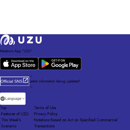
Madamis App “UZU”
／
Latest information being updated!
Official SNS
＼
Language
Top
Terms of Use
-
Features of UZU
Privacy Policy
This Week's
Notations Based on Act on Specified Commercial
-
Scenario
Transactions