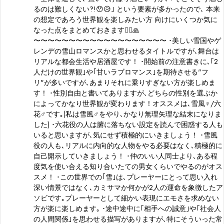
るのは難しくない?!😯😥｣ という要素が多かったので､ 本来
の想定であろう世界観を楽しみたい方 向けにいくつか気に
なった点をまとめておきます🙇‍♂️🙏
〜〜〜〜〜〜〜〜〜〜〜〜〜〜〜〜〜〜〜 ･美しい雪国やゲ
レンデの雪山ロマンスかと思わせるタイトルですが､舞台は
リアルな都会生活や居酒屋です！ ･開始前の注意書きに､｢2
人だけの世界観｣や｢甘いラブロマンス｣を期待させる"フ
リ"が多いですが､あまりそれに乗りすぎない方が楽しめま
す！ ･性別自由と書いてありますが､どちらの性別を選ぶか
によってかなり世界観が変わります！オススメは､雪風♀/六
花♂です｡(私は雪風♂をやり､かなり無理矢理な結末になりま
した) ･六花役の人は腑に落ちない設定を読んで困惑する人も
いると思いますが､気にせず積極的にいきましょう！ ･雪風
役の人も､リアルに内向的な人物をやる必要はなく､積極的に
自己開示していきましょう！ ･仲のいい人同士より､ある程
度気を使い合える知り合いたての男女くらいでやるのがオス
スメ！ ･この世界での｢雪｣は､プレーヤーにとって思い入れ
深い情景ではなく､カミサマか何かが2人の運命を象徴したア
ソビです｡プレーヤーとして細かい表現にエモさを求めない
方が楽に楽しめます｡ ･途中途中に｢相手への誠意｣や｢社会人
の人間関係｣を思わせる描写がありますが､特にそういった常