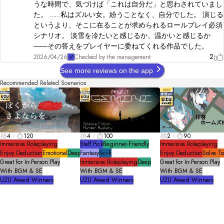
うな時間で、気づけば「これは自分だ」と思わされていまし
た。 ……私はズルい女。紛うことなく、自分でした。 演じる
というより、そこに在ることが求められるロールプレイ必須
シナリオ。 淡雪を冷たいと感じるか、温かいと感じるか
――その答えをプレイヤーに委ねてくれる作品でした。
2
2026/04/26
Checked by the management
See more reviews on the app
Recommended Related Scenarios
4
120
4
100
2
90
Immersive Roleplaying
Staff Pick
Beginner-Friendly
Immersive Roleplaying
Enjoy Deduction
Emotional
Deep
Fantasy
Sci-fi
Enjoy Deduction
Solve T
Great for In-Person Play
Immersive Roleplaying
Deep
Great for In-Person Play
With BGM & SE
With BGM & SE
With BGM & SE
UZU Award Winners
UZU Award Winners
UZU Award Winners