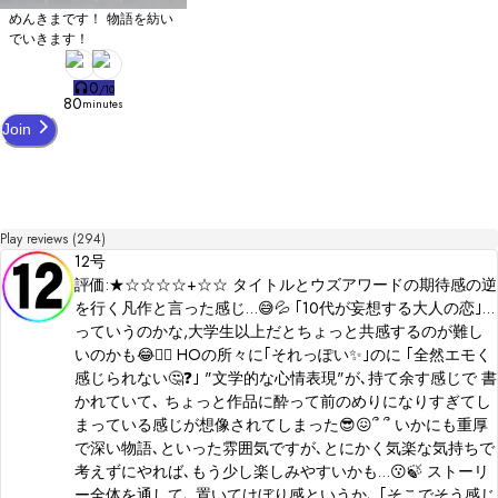
　プレイ後の感想を（ふせったーなどのワンクッションを置いて）SNSに投稿する
めんきまです！ 物語を紡い
ことも、問題ありません。

でいきます！
　気になることがありましたら、作者までお問い合わせください。

0
/
10
●クレジット

80
minutes
　背景写真：

Join
　　photoAC（https://www.photo-ac.com/）

　アイコン：

　　いらすとや（https://www.irasutoya.com/）

　BGM：

Play reviews (294)
　　まるゆ（@maruyupseudonym）

12号
評価:★☆☆☆☆+☆☆ タイトルとウズアワードの期待感の逆
　スペシャルサンクス：

を行く凡作と言った感じ…😅💦 ｢10代が妄想する大人の恋｣…
　　テストプレイにご参加いただいた皆様
っていうのかな,大学生以上だとちょっと共感するのが難し
いのかも😂😵‍💫 HOの所々に｢それっぽい✨｣のに ｢全然エモく
感じられない🤔❓｣ "文学的な心情表現"が､持て余す感じで 書
かれていて､ ちょっと作品に酔って前のめりになりすぎてし
まっている感じが想像されてしまった︎︎︎😎😖՞ ՞ いかにも重厚
で深い物語､といった雰囲気ですが､とにかく気楽な気持ちで
考えずにやれば､もう少し楽しみやすいかも…😗🍃 ストーリ
ー全体を通して､ 置いてけぼり感というか､ ｢そこでそう感じ