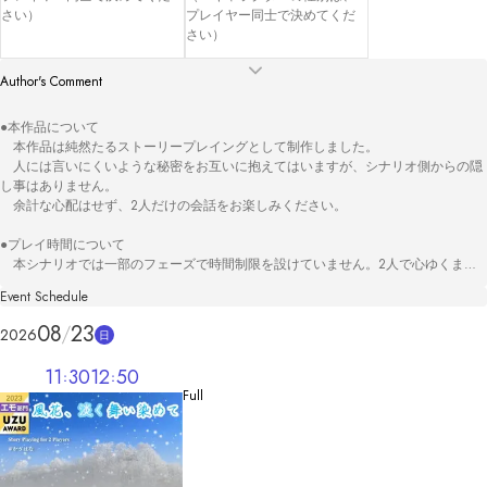
さい）
プレイヤー同士で決めてくだ
さい）
Author's Comment
●本作品について

　本作品は純然たるストーリープレイングとして制作しました。

　人には言いにくいような秘密をお互いに抱えてはいますが、シナリオ側からの隠
し事はありません。

　余計な心配はせず、2人だけの会話をお楽しみください。

●プレイ時間について

　本シナリオでは一部のフェーズで時間制限を設けていません。2人で心ゆくまで
話し合いをしていただくことができます。

Event Schedule
「プレイ時間：80分」とありますが、あくまで目安となりますのでご承知おきくだ
さい。

08
23
2026
日
●配信及び観戦について

11
30
12
50
　本シナリオは、【2人だけの世界】を大切にしたい、という想いから、誰かに見
Full
られることを前提としたものである配信行為を、禁止とさせていただきます。

　観戦についても、同様の理由から非推奨といたします。

　イベントを立てる際は、「観戦を許可する」をオフにするなどのご考慮いただけ
ますと幸いです。

　自分たちだけで振り返るためだけの録画／録音については、問題ありません。
