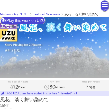
Menu
Madamis App 'UZU'
Featured Scenarios
風花、淡く舞い染めて
Play this work on UZU
Number of Players
Play Time
Price per Person
2
80
Free
Person
Minutes
1766 UZU users have added this to their 'Interested' list!
風花、淡く舞い染めて
制作者