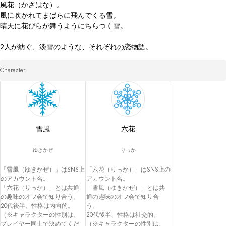
風花（かざはな）。

風に吹かれてまばらに飛んでくる雪。

晴天に花びらが舞うようにちらつく雪。

2人が紡ぐ、淡雪のような、それぞれの恋物語。
Character
雪風
六花
ゆきかぜ
りっか
「雪風（ゆきかぜ）」はSNS上
「六花（りっか）」はSNS上の
のアカウント名。

アカウント名。

「六花（りっか）」とは共通
「雪風（ゆきかぜ）」とは共
の趣味のオフ会で知り合う。

通の趣味のオフ会で知り合
20代後半、性格は内向的。

う。

（※キャラクターの性別は、
20代後半、性格は社交的。

プレイヤー同士で決めてくだ
（※キャラクターの性別は、