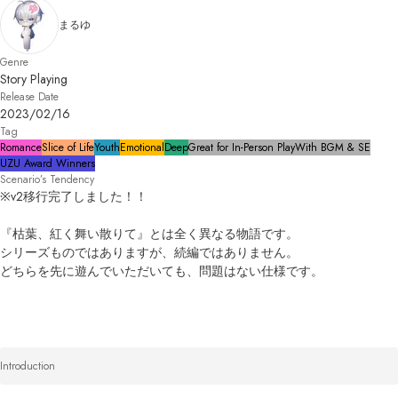
まるゆ
Genre
Story Playing
Release Date
2023/02/16
Tag
Romance
Slice of Life
Youth
Emotional
Deep
Great for In-Person Play
With BGM & SE
UZU Award Winners
Scenario’s Tendency
※v2移行完了しました！！

『枯葉、紅く舞い散りて』とは全く異なる物語です。

シリーズものではありますが、続編ではありません。

どちらを先に遊んでいただいても、問題はない仕様です。
Introduction