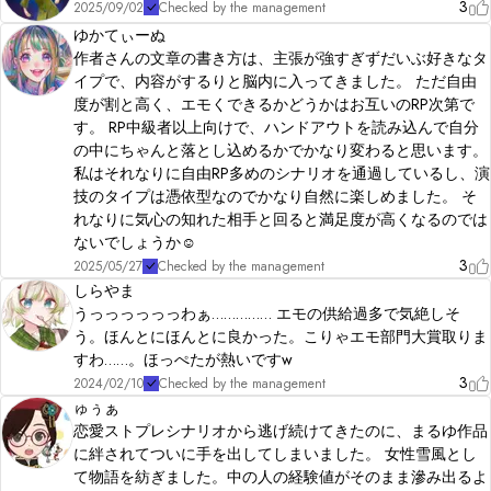
3
2025/09/02
Checked by the management
ゆかてぃーぬ
作者さんの文章の書き方は、主張が強すぎずだいぶ好きなタ
イプで、内容がするりと脳内に入ってきました。 ただ自由
度が割と高く、エモくできるかどうかはお互いのRP次第で
す。 RP中級者以上向けで、ハンドアウトを読み込んで自分
の中にちゃんと落とし込めるかでかなり変わると思います。
私はそれなりに自由RP多めのシナリオを通過しているし、演
技のタイプは憑依型なのでかなり自然に楽しめました。 そ
れなりに気心の知れた相手と回ると満足度が高くなるのでは
ないでしょうか☺️
3
2025/05/27
Checked by the management
しらやま
うっっっっっっわぁ…………… エモの供給過多で気絶しそ
う。ほんとにほんとに良かった。こりゃエモ部門大賞取りま
すわ……。ほっぺたが熱いですw
3
2024/02/10
Checked by the management
ゅぅぁ
恋愛ストプレシナリオから逃げ続けてきたのに、まるゆ作品
に絆されてついに手を出してしまいました。 女性雪風とし
て物語を紡ぎました。中の人の経験値がそのまま滲み出るよ