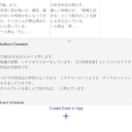
7歳。オス。

小学五年生の男の子。

非常に気が強いが、最近、歳
優しい性格だが、「動物と話
のせいか性格が丸くなってき
せる」という能力のことを誰
た。ケンタくんの事は弟みた
にも言えないでいる。

いに思っている。

一人称は「僕」。
一人称は「わし」。
Author's Comment
三角(みすみ)さんかくと申します。

短編小説家、シナリオライターをしています。【1/全校生徒】というコミカライズ
作品が代表作です。

コチラの作品は八作目となっており、ミステリーというよりも、ディスカッション
をするシナリオです。

ロールプレイを楽しんで頂ければ……と考えています。

+*┈┈┈┈┈┈┈┈┈┈┈┈┈┈┈┈┈┈┈*+

Event Schedule
Create Event in App
猫茶が沸いた（ねこちゃがわいた）と申します。

トリックやアイデア出しなど少しだけ協力させて頂きました。

相変わらず三角さんの癒される世界観が素敵な作品となっております。ぜひ楽しん
で下さい(=^・ω・^=)

また現在、別作品も進行中なので、ぜひ応援よろしくお願い致します。
