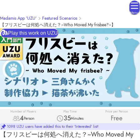
Menu
Madamis App 'UZU'
Featured Scenarios
【フリスビーは何処へ消えた？~Who Moved My frisbee?~】
Play this work on UZU
Number of Players
Play Time
Price per Person
4
35
Free
Person
Minutes
1098 UZU users have added this to their 'Interested' list!
【フリスビーは何処へ消えた？~Who Moved My