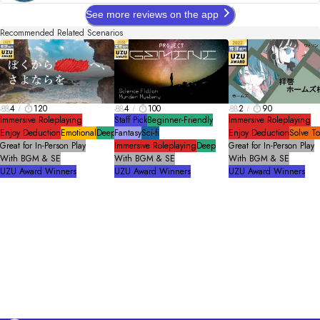
See more reviews on the app
Recommended Related Scenarios
4
120
4
100
2
90
Immersive Roleplaying
Staff Pick
Beginner-Friendly
Immersive Roleplaying
Enjoy Deduction
Emotional
Deep
Fantasy
Sci-fi
Enjoy Deduction
Solve T
Great for In-Person Play
Immersive Roleplaying
Deep
Great for In-Person Play
With BGM & SE
With BGM & SE
With BGM & SE
UZU Award Winners
UZU Award Winners
UZU Award Winners