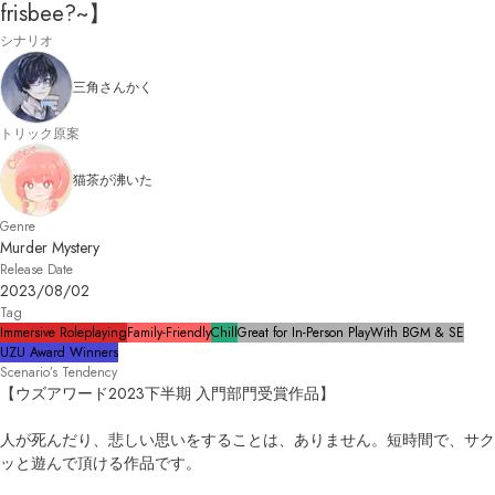
frisbee?~】
シナリオ
三角さんかく
トリック原案
猫茶が沸いた
Genre
Murder Mystery
Release Date
2023/08/02
Tag
Immersive Roleplaying
Family-Friendly
Chill
Great for In-Person Play
With BGM & SE
UZU Award Winners
Scenario’s Tendency
【ウズアワード2023下半期 入門部門受賞作品】

人が死んだり、悲しい思いをすることは、ありません。短時間で、サク
ッと遊んで頂ける作品です。
