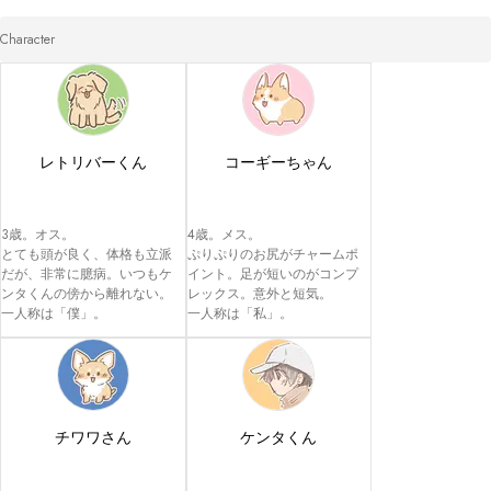
Character
レトリバーくん
コーギーちゃん
3歳。オス。

4歳。メス。

とても頭が良く、体格も立派
ぷりぷりのお尻がチャームポ
だが、非常に臆病。いつもケ
イント。足が短いのがコンプ
ンタくんの傍から離れない。

レックス。意外と短気。

一人称は「僕」。
一人称は「私」。
チワワさん
ケンタくん