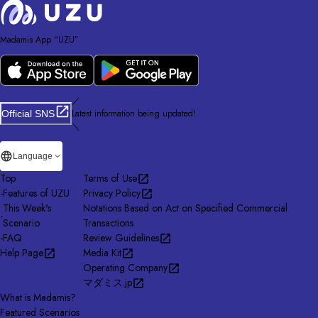
Madamis App “UZU”
／
Latest information being updated!
Official SNS
＼
Language
Top
Terms of Use
-
Features of UZU
Privacy Policy
This Week's
Notations Based on Act on Specified Commercial
-
Scenario
Transactions
-
FAQ
Review Guidelines
Help Page
Media Kit
Operating Company
マダミス.jp
What is Madamis?
Featured Scenarios