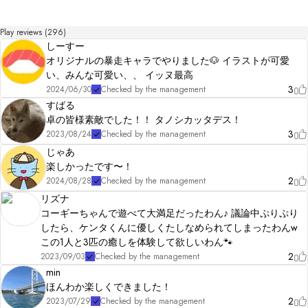
+*┈┈┈┈┈┈┈┈┈┈┈┈┈┈┈┈┈┈┈*+

Play reviews (296)
しーすー
BGM：

こんとどぅふぇ　ポケットサウンド

オリジナルの暴走キャラでやりました🐶 イラストが可愛
い、みんな可愛い、、 イッヌ最高
画像：

3
2024/06/30
Checked by the management
ふにゃ猫@hunya_neko　猫茶が沸いた

すばる
卓の皆様素敵でした！！ タノシカッタデス！
special thanks: 

3
テストプレイに参加して下さった皆様
2023/08/24
Checked by the management
じゃあ
楽しかったです〜！
2
2024/08/28
Checked by the management
リズナ
コーギーちゃんで遊べて大満足だったわん♪ 議論中ぷりぷり
したら、ケンタくんに優しくたしなめられてしまったわんw
この1人と3匹の癒しを体験して欲しいわん🐾
2
2023/09/03
Checked by the management
min
ほんわか楽しくできました！
2
2023/07/29
Checked by the management