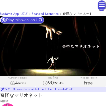
Menu
Madamis App 'UZU'
Featured Scenarios
奇怪なマリオネット
Play this work on UZU
Number of Players
Play Time
Price per Person
4
90
Free
Person
Minutes
552 UZU users have added this to their 'Interested' list!
奇怪なマリオネット
制作者