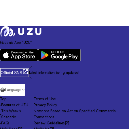
Madamis App “UZU”
／
Latest information being updated!
Official SNS
＼
Language
Top
Terms of Use
-
Features of UZU
Privacy Policy
This Week's
Notations Based on Act on Specified Commercial
-
Scenario
Transactions
-
FAQ
Review Guidelines