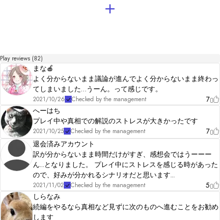
Play reviews (82)
まな🍎
よく分からないまま議論が進んでよく分からないまま終わっ
てしまいました…うーん。って感じです。
7
2021/10/26
Checked by the management
へーはち
プレイ中や真相での解説のストレスが大きかったです
7
2021/10/25
Checked by the management
退会済みアカウント
訳が分からないまま時間だけがすぎ、感想会ではうーーー
ん...となりました。 プレイ中にストレスを感じる時があった
ので、好みが分かれるシナリオだと思います...
5
2021/11/02
Checked by the management
しらなみ
続編をやるなら真相など見ずに次のものへ進むことをお勧め
します