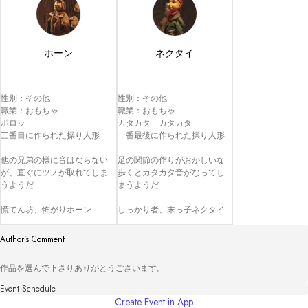
ホーン
ネクタイ
性別：その他

性別：その他

職業：おもちゃ

職業：おもちゃ

ポロッ

カタカタ　カタカタ

三番目に作られた操り人形

一番最後に作られた操り人形

他の兄弟の様に音はならない
足の関節の作りがおかしいな

が、直ぐにツノが取れてしま
歩くとカタカタ音がなってし
うようだ

まうようだ

慌てん坊、怖がりホーン
しっかり者、末っ子ネクタイ
Author's Comment
作品を選んで下さりありがとうございます。
Event Schedule
Create Event in App