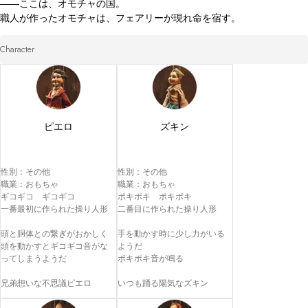
――ここは、オモチャの国。

職人が作ったオモチャは、フェアリーが現れ命を宿す。
Character
ピエロ
ズキン
性別：その他

性別：その他

職業：おもちゃ

職業：おもちゃ

ギコギコ　ギコギコ

ポキポキ　ポキポキ

一番最初に作られた操り人形

二番目に作られた操り人形

頭と胴体との繋ぎがおかしく

手を動かす時に少し力がいる
頭を動かすとギコギコ音がな
ようだ

ってしまうようだ

ポキポキ音が鳴る

兄弟想いな不思議ピエロ
いつも踊る陽気なズキン