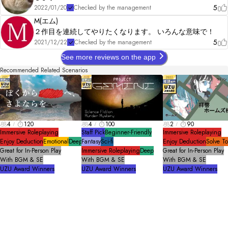
5
2022/01/20
Checked by the management
M(エム)
２作目を連続してやりたくなります。 いろんな意味で！
5
2021/12/22
Checked by the management
See more reviews on the app
Recommended Related Scenarios
4
120
4
100
2
90
Immersive Roleplaying
Staff Pick
Beginner-Friendly
Immersive Roleplaying
Enjoy Deduction
Emotional
Deep
Fantasy
Sci-fi
Enjoy Deduction
Solve T
Great for In-Person Play
Immersive Roleplaying
Deep
Great for In-Person Play
With BGM & SE
With BGM & SE
With BGM & SE
UZU Award Winners
UZU Award Winners
UZU Award Winners