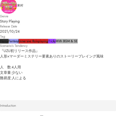
東村
Genre
Story Playing
Release Date
2021/10/24
Tag
Horror
Fantasy
Immersive Roleplaying
Tricky
With BGM & SE
Scenario’s Tendency
『UZU初リリース作品』

人形×マーダーミステリー要素ありのストーリープレイング風味

人　数:4人用

文章量:少ない

難易度:人による
Introduction