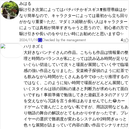
みはる
駆け引き次第によってはバチバチかギスギス❣️推理導線はか
なり簡単なので、キャラクターによっては最初から立ち回り
がかなり重要✨ただ、マダミス経験が長い人はキャラクター
によっては真相が簡単すぎちゃうと思うので、初心者の方で
駆け引きや長いのをやりたい時にお勧めだと思います😊✨
4
2024/11/19
Checked by the management
ハリネズミ
大好きなバンナイさんの作品。こちらも作品は情報量の整
理と時間のバランスが私にとっては読み込み時間が足りな
いぐらい切迫していて次々と場面が展開していく中で臨場
感の強い作品となりました。安楽椅子探偵のように紅茶で
も飲みながら時間がたくさんある中でゆったり推理するの
ではなく、このように短い時間で場面がどんどん展開して
いくスタイルは頭の回転の速さと判断力が求められて面白
いですね！事前準備で勉強してきた遊戯王ネタのアドリブ
を交えながら冗談を言う余裕はありませんでした😂カー
ドゲームで遊んだことがない私ですが、用語説明などもあ
り物語の舞台の解説がとてもわかりやすかったです。プレ
イヤーの選択で難易度が変わるシステムや2時間ぎゅっと
色々な展開が詰まっていて内容の濃い作品でシナリオだけ