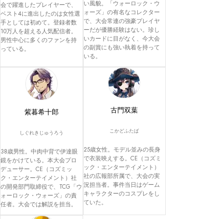
い風貌。「ウォーロック・ウ
会で躍進したプレイヤーで、
ォーズ」の有名なコレクター
ベスト4に進出したのは女性選
で、大会常連の強豪プレイヤ
手としては初めて。登録者数
ーだが優勝経験はない。珍し
10万人を超える人気配信者。
いカードに目がなく、今大会
男性中心に多くのファンを持
の副賞にも強い執着を持って
っている。
いる。
古門双葉
紫暮希十郎
こかどふたば
しぐれきじゅうろう
25歳女性。モデル並みの長身
38歳男性。中肉中背で伊達眼
で衣装映えする。CE（コズミ
鏡をかけている。本大会プロ
ック・エンターテイメント）
デューサー。CE（コズミッ
社の広報部所属で、大会の実
ク・エンターテイメント）社
況担当者。事件当日はゲーム
の開発部門取締役で、TCG「ウ
キャラクターのコスプレをし
ォーロック・ウォーズ」の責
ていた。 
任者。大会では解説を担当。