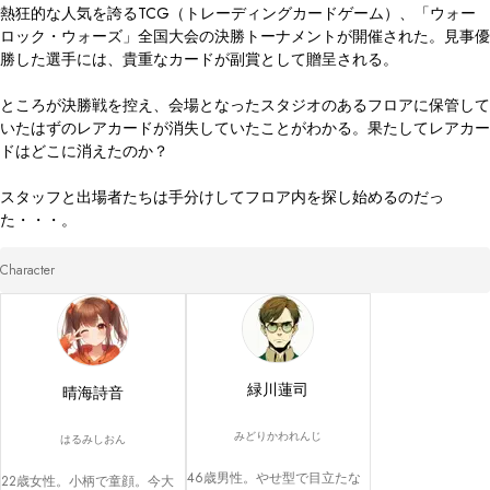
熱狂的な人気を誇るTCG（トレーディングカードゲーム）、「ウォー
ロック・ウォーズ」全国大会の決勝トーナメントが開催された。見事優
勝した選手には、貴重なカードが副賞として贈呈される。 

ところが決勝戦を控え、会場となったスタジオのあるフロアに保管して
いたはずのレアカードが消失していたことがわかる。果たしてレアカー
ドはどこに消えたのか？

スタッフと出場者たちは手分けしてフロア内を探し始めるのだっ
た・・・。
Character
緑川蓮司
晴海詩音
みどりかわれんじ
はるみしおん
46歳男性。やせ型で目立たな
22歳女性。小柄で童顔。今大