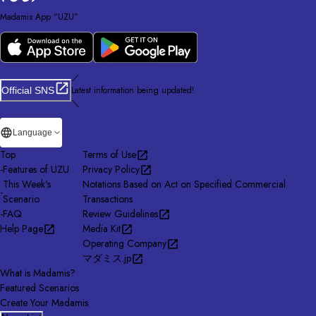
Madamis App “UZU”
／
Latest information being updated!
Official SNS
＼
Language
Top
Terms of Use
-
Features of UZU
Privacy Policy
This Week's
Notations Based on Act on Specified Commercial
-
Scenario
Transactions
-
FAQ
Review Guidelines
Help Page
Media Kit
Operating Company
マダミス.jp
What is Madamis?
Featured Scenarios
Create Your Madamis