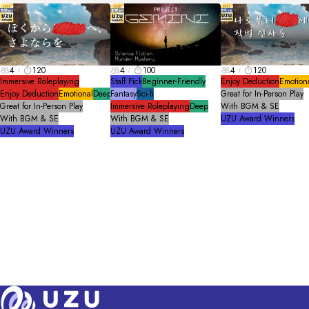
4
120
4
100
4
120
Immersive Roleplaying
Staff Pick
Beginner-Friendly
Enjoy Deduction
Emotion
Enjoy Deduction
Emotional
Deep
Fantasy
Sci-fi
Great for In-Person Play
Great for In-Person Play
Immersive Roleplaying
Deep
With BGM & SE
With BGM & SE
With BGM & SE
UZU Award Winners
UZU Award Winners
UZU Award Winners