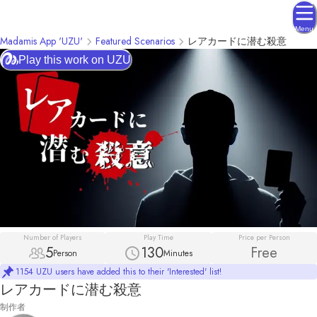
Menu
Madamis App 'UZU'
Featured Scenarios
レアカードに潜む殺意
Play this work on UZU
Number of Players
Play Time
Price per Person
5
130
Free
Person
Minutes
1154 UZU users have added this to their 'Interested' list!
レアカードに潜む殺意
制作者