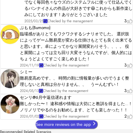
でなく毎回色々なウズのシステムフルに使って仕込んでく
るバンナイさんの作品が大好きです😆これからも新作楽し
みにしております！ありがとうございました
3
2025/03/25
Checked by the management
ぶもも(Bumomo)
臨場感がありとてもワクワクするシナリオでした。 選択肢
によってゲーム難易度が変わる仕掛けもとても良く出来てる
と思います。卓によってかなり展開変わりそう、、、。 役
と展開によっては立ち回り大変そうなんですが、個人的には
ちょうどよくてすごく楽しめました！
3
2024/11/19
Checked by the management
シミー
難易度高めです、、 時間の割に情報量が多いのでうまく整
理しないと真相は分かりません、、 うーんむずい！
3
2024/05/13
Checked by the management
センリ@6月中返信遅れます
難しかった〜！ 違和感や情報は大切にと教訓を得ました…！
ノリノリでやるのをお勧めします、とても楽しかった！！
2
2026/01/02
Checked by the management
See more reviews on the app
Recommended Related Scenarios