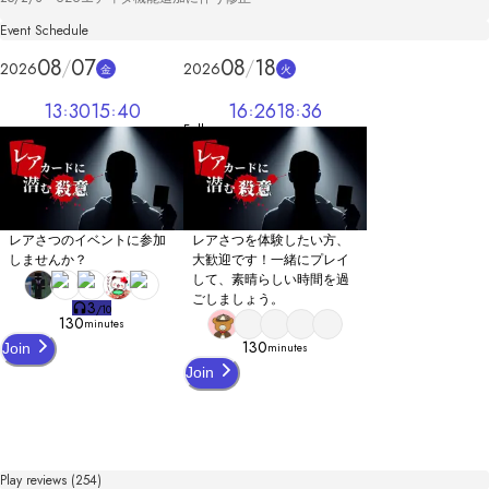
Event Schedule
08
07
08
18
2026
2026
金
火
13
30
15
40
16
26
18
36
Full
レアさつのイベントに参加
レアさつを体験したい方、
しませんか？
大歓迎です！一緒にプレイ
して、素晴らしい時間を過
ごしましょう。
3
/
10
130
minutes
130
minutes
Join
Join
Play reviews (254)