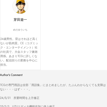
芽田遊一
めだゆういち
24歳男性。背はそれほど高く
ないが筋肉質。CE（コズミッ
ク・エンターテイメント）社
の社員で、大会スタッフ兼雑
用係。あまりTCGに詳しくな
い。配信回りの業務を中心に
担当。 
Author's Comment
TCGの専門用語は全部「用語集」にまとめましたが、たぶんわからなくても支障は
ない・・・はず・・・。

24/5/31　所要時間を上方修正

25/2/3　UZUエディタ機能追加に伴う修正