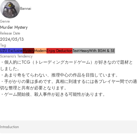
Bannai
Genre
Murder Mystery
Release Date
2024/05/13
Tag
UZU Exclusive
Mystery
Modern
Enjoy Deduction
Text-Heavy
With BGM & SE
Scenario’s Tendency
・個人的にTCG（トレーディングカードゲーム）が好きなので題材と
しました。

・あまり奇をてらわない、推理中心の作品を目指しています。

・手がかりの量は多めです。真相に到達するには各プレイヤー間での適
切な整理と共有が必要となります。

Introduction