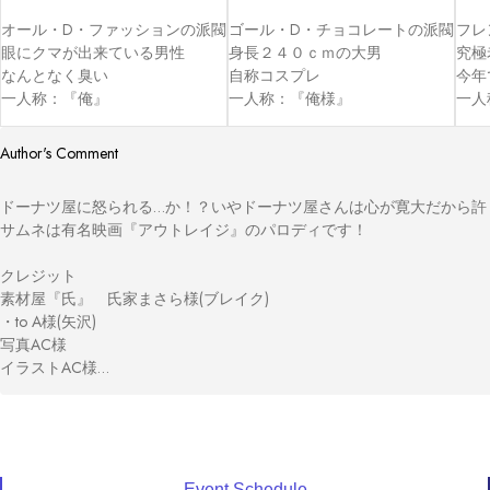
オール・D・ファッションの派閥

ゴール・D・チョコレートの派閥

フレ
眼にクマが出来ている男性

身長２４０ｃｍの大男

究極
なんとなく臭い

自称コスプレ

今年
一人称：『俺』
一人称：『俺様』
一人
Author's Comment
ドーナツ屋に怒られる…か！？いやドーナツ屋さんは心が寛大だから許し
サムネは有名映画『アウトレイジ』のパロディです！

クレジット

素材屋『氏』　氏家まさら様(ブレイク)

・to A様(矢沢)

写真AC様

イラストAC様

シルエットAC様

なぐもりずの音楽室様

効果音ラボ様
Event Schedule