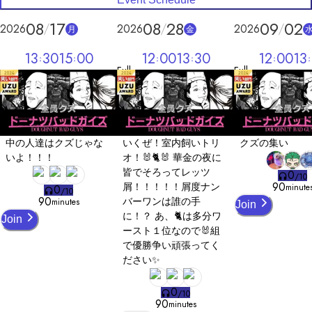
08
17
08
28
09
02
2026
2026
2026
月
金
13
30
15
00
12
00
13
30
12
00
13
Full
Full
中の人達はクズじゃな
いくぜ！室内飼いトリ
クズの集い
いよ！！！
オ！🐰🐈🐰 華金の夜に
皆でそろってレッツ
0
/
10
90
屑！！！！！屑度ナン
minute
0
/
10
90
バーワンは誰の手
minutes
Join
に！？ あ、🐈は多分ワ
Join
ースト１位なので🐰組
で優勝争い頑張ってく
ださい✨
0
/
10
90
minutes