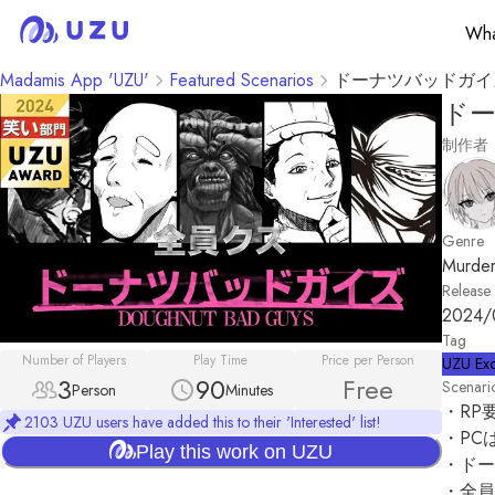
Wha
Madamis App 'UZU'
Featured Scenarios
ドーナツバッドガイ
ド
制作者
Genre
Murder
Release
2024/
Tag
Number of Players
Play Time
Price per Person
UZU Exc
3
90
Free
Scenari
Person
Minutes
・RP
2103 UZU users have added this to their 'Interested' list!
・PC
Play this work on UZU
・ドー
・全員