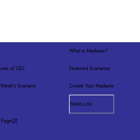
What is Madamis?
ures of UZU
Featured Scenarios
 Week's Scenario
Create Your Madamis
News List
 Page