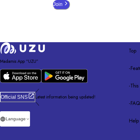
Join
Top
Madamis App “UZU”
-
Feat
-
This
／
Latest information being updated!
Official SNS
-
FAQ
＼
Language
Help