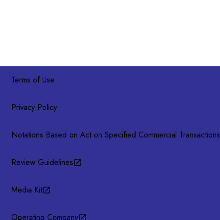
Terms of Use
Privacy Policy
Notations Based on Act on Specified Commercial Transactions
Review Guidelines
Media Kit
Operating Company