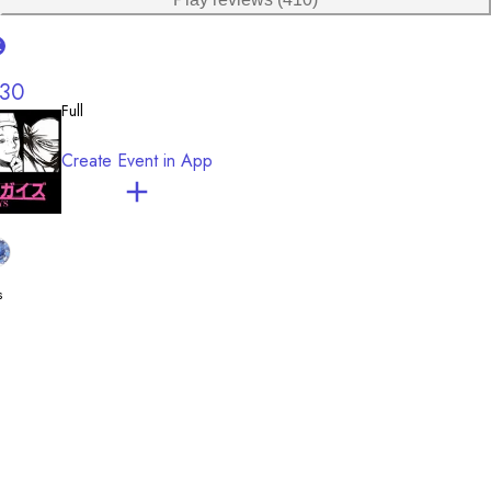
水
30
Full
Create Event in App
s