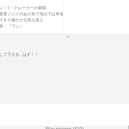
ン・T・クルーラーの派閥

老害ジジイのあだ名で地元では有名

で８０歳だが元気な老人

称：『ワシ』
て下さる…はず！！

Play reviews (410)