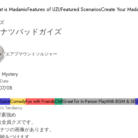
t is Madamis
Features of UZU
Featured Scenarios
Create Your Mad
ズ
ーナツバッドガイズ
エアプマウントソルジャー
 Mystery
 Date
07/08
lusive
Comedy
Fun with Friends
Chill
Great for In-Person Play
With BGM & SE
U
o’s Tendency
要素強め

は全員クズです。

ナツの画像があります。

嘘をつけます。