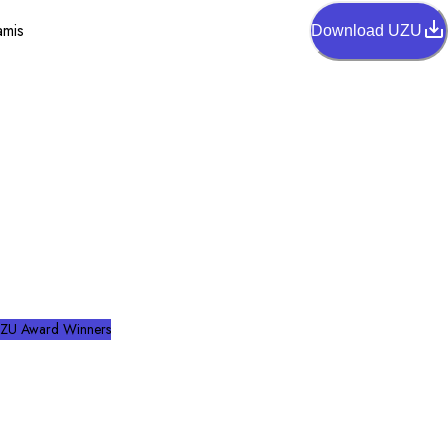
amis
Download UZU
ZU Award Winners