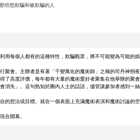
合那些想欺騙和被欺騙的人
利用每個人都有的這種特性，欺騙觀眾，將不可能變為可能的娛樂
行聚會。主辦者是有著「千變萬化的魔術師」之稱的司丹神朔夜
得了高度評價，每年都有大量的魔術愛好者聚集在他舉辦的聚會
會消失」。這句熟知於圈內人士的話語，儘管讓參加者感到一絲
自的想法或目標。就在一個表面上充滿魔術表演和魔術討論的空
現在開幕。