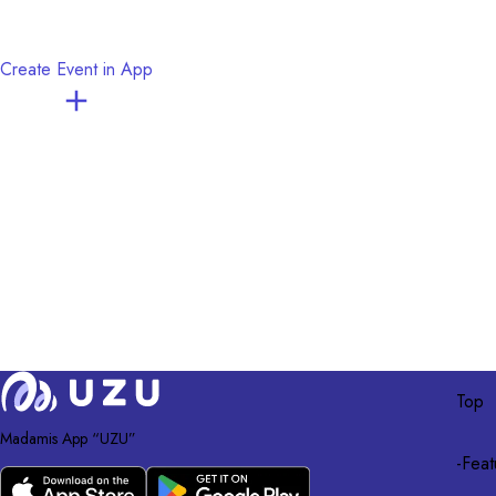
・是一個帶有出乎意料的發展且重視推理的劇本。雖然所有角色都是魔術
・這是作者精心製作的作品。對於喜愛劇本殺的玩家來說，這是一個值得
Create Event in App
感謝所有參與測試遊戲的朋友們！

我們在v3.31.0 +1515版本上進行了測試遊玩，確認程式運行無問題。

◆製作人員名單

角色插畫：水鞠涙

主視覺圖：MOSKI

配音：雨澤祐貴・羽鳥まみ

◆背景音樂・音效

DOVA-SYNDROME

zukisuzuki BGM

GARETOCO

OtoLogic(https://otologic.jp)

Top
On-Jin ～音人～(https://on-jin.com/)

效果音ラボ
Madamis App “UZU”
-
Feat