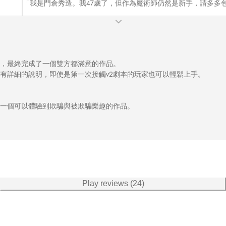
「我是門倉秀造。我47歲了，但作為魔術師仍然是新手，請多多
，最終完成了一個雙方都滿意的作品。

有詳細的說明，即使是第一次接觸v2劇本的玩家也可以輕鬆上手。

一個可以體驗到欺騙與被欺騙樂趣的作品。

玩的！（R先生）

Play reviews (24)
與扮演都非常令人滿意的劇本！（N先生）

穿這個謎題嗎！？（M先生）
