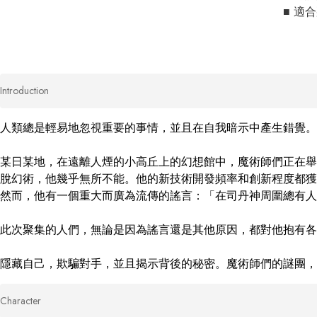
■ 適
Introduction
人類總是輕易地忽視重要的事情，並且在自我暗示中產生錯覺。
某日某地，在遠離人煙的小高丘上的幻想館中，魔術師們正在舉
脫幻術，他幾乎無所不能。他的新技術開發頻率和創新程度都獲
然而，他有一個重大而廣為流傳的謠言：「在司丹神周圍總有人
此次聚集的人們，無論是因為謠言還是其他原因，都對他抱有各
隱藏自己，欺騙對手，並且揭示背後的秘密。魔術師們的謎團，
Character