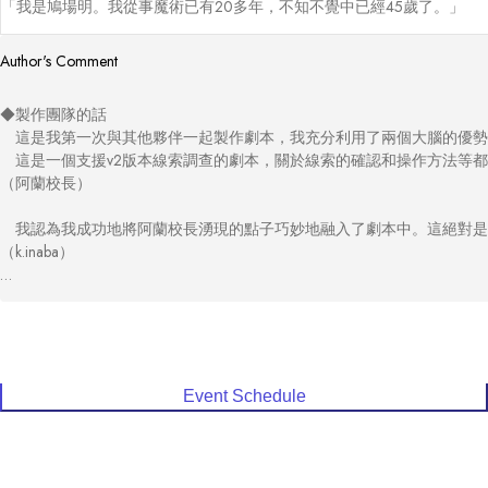
「我是鳩場明。我從事魔術已有20多年，不知不覺中已經45歲了。」
Author's Comment
◆製作團隊的話

　這是我第一次與其他夥伴一起製作劇本，我充分利用了兩個大腦的優勢
　這是一個支援v2版本線索調查的劇本，關於線索的確認和操作方法等都
（阿蘭校長）

　我認為我成功地將阿蘭校長湧現的點子巧妙地融入了劇本中。這絕對是
（k.inaba）

◆測試玩家回饋

・推理與溝通的平衡非常好，有著充實的故事體驗。（U先生）

・毫不誇張地說，這真是太有趣了！ 在懸窩UZU的作品中，這絕對是最好
Event Schedule
・懸窩UZU的革命來了！！！ 雖然文字量稍多但請加油！ 這是一個推理
・非常有趣且充滿驚喜的劇本！！ 內容非常豐富且挑戰性高！！ 你能看