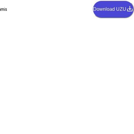
amis
Download UZU