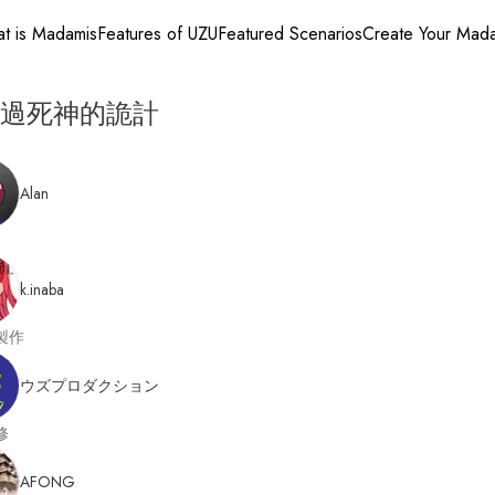
t is Madamis
Features of UZU
Featured Scenarios
Create Your Mad
過死神的詭計
Alan
k.inaba
製作
ウズプロダクション
修
AFONG