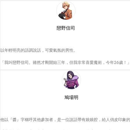
戀野信司
以年輕明亮的語調說話，可愛氣氛的男性。

「我叫戀野信司。雖然才剛開始三年，但我非常喜愛魔術，今年26歲！
鳩場明
他以『醬』字稱呼其他參加者，是一位說話帶有娘娘腔，給人俏皮印象的