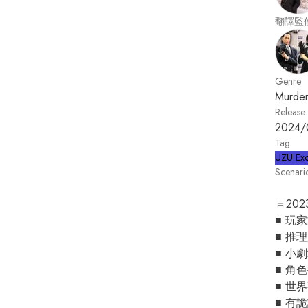
翻譯監
Genre
Murder
Release
2024/
Tag
UZU Exc
Scenari
＝20
■ 玩
■ 推
■ 小
■ 角
■ 世
■ 有詭