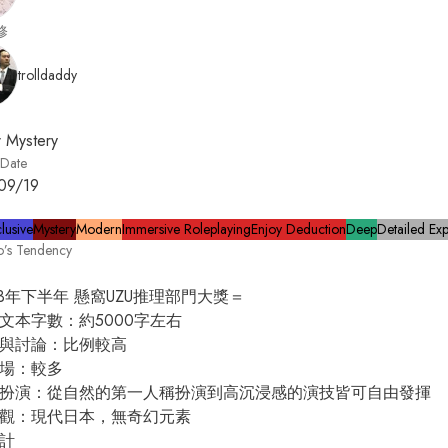
修
trolldaddy
 Mystery
 Date
09/19
lusive
Mystery
Modern
Immersive Roleplaying
Enjoy Deduction
Deep
Detailed Exp
o’s Tendency
23年下半年 懸窩UZU推理部門大獎＝

家文本字數：約5000字左右

理與討論：比例較高

劇場：較多

色扮演：從自然的第一人稱扮演到高沉浸感的演技皆可自由發揮

界觀：現代日本，無奇幻元素

計
