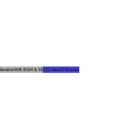
lanation
With BGM & SE
UZU Award Winners