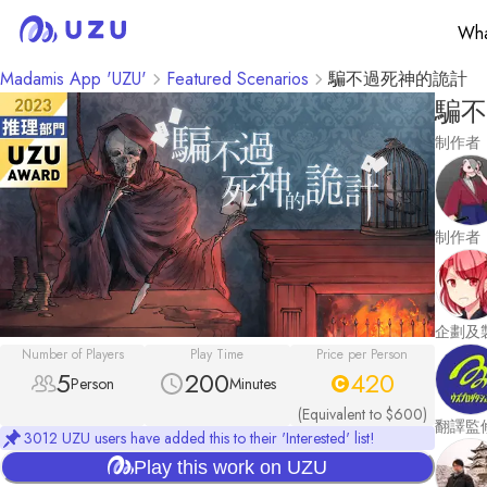
Wha
Madamis App 'UZU'
Featured Scenarios
騙不過死神的詭計
騙不
制作者
制作者
企劃及
Number of Players
Play Time
Price per Person
5
200
420
Person
Minutes
(Equivalent to $600)
翻譯監
3012 UZU users have added this to their 'Interested' list!
Play this work on UZU