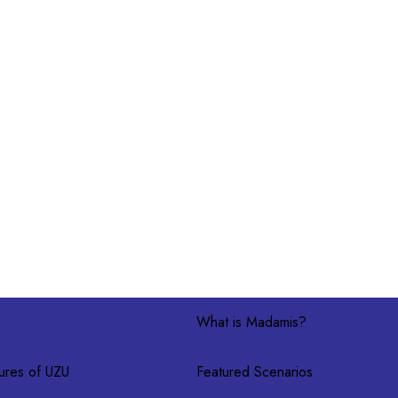
師，但每個角色都很有趣。（H先生）

花錢遊玩的作品。請務必嘗試一下。（S先生）

What is Madamis?
ures of UZU
Featured Scenarios