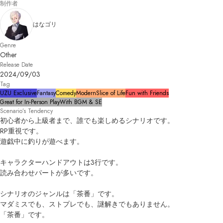
制作者
はなゴリ
Genre
Other
Release Date
2024/09/03
Tag
UZU Exclusive
Fantasy
Comedy
Modern
Slice of Life
Fun with Friends
Great for In-Person Play
With BGM & SE
Scenario’s Tendency
初心者から上級者まで、誰でも楽しめるシナリオです。

RP重視です。

遊戯中に釣りが遊べます。

キャラクターハンドアウトは3行です。

読み合わせパートが多いです。

シナリオのジャンルは「茶番」です。

マダミスでも、ストプレでも、謎解きでもありません。

「茶番」です。
