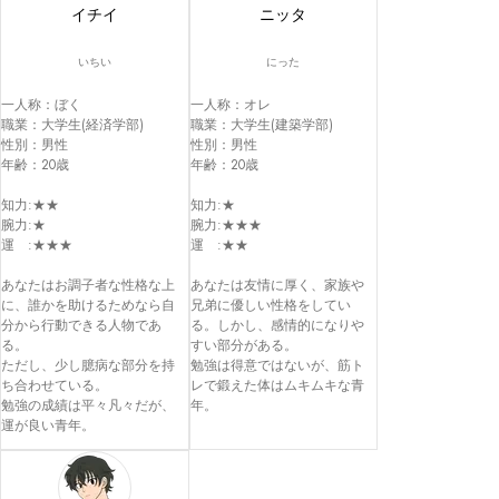
イチイ
ニッタ
いちい
にった
一人称：ぼく

一人称：オレ

職業：大学生(経済学部)

職業：大学生(建築学部)

性別：男性

性別：男性

年齢：20歳

年齢：20歳

知力:★★

知力:★

腕力:★

腕力:★★★

運　:★★★

運　:★★

あなたはお調子者な性格な上
あなたは友情に厚く、家族や
に、誰かを助けるためなら自
兄弟に優しい性格をしてい
分から行動できる人物であ
る。しかし、感情的になりや
る。

すい部分がある。

ただし、少し臆病な部分を持
勉強は得意ではないが、筋ト
ち合わせている。

レで鍛えた体はムキムキな青
勉強の成績は平々凡々だが、
年。
運が良い青年。