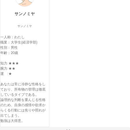
サンノミヤ
サンノミヤ
一人称：わたし

職業：大学生(経済学部)

性別：男性

年齢：20歳

知力:★★★

腕力:★★

運　:★

あなたは常に冷静な性格をし
ており、所有物の管理は徹底
しているタイプである。

論理的な判断を重んじる性格
のため、自身の感情や欲求か
らくる行動には焦りや照れが
出てしまう。
