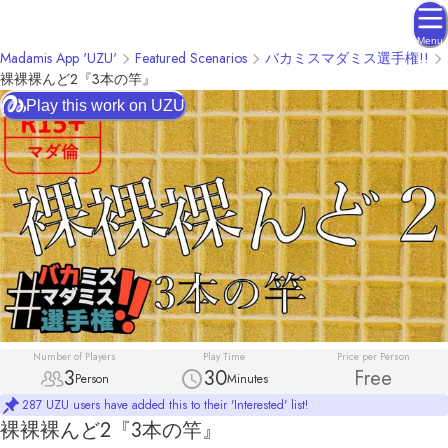
Menu
Madamis App 'UZU'
Featured Scenarios
バカミスマダミス選手権!!
裸裸裸んど2『3本の竿』
Play this work on UZU
Number of Players
Play Time
Price per Person
3
30
Free
Person
Minutes
287 UZU users have added this to their 'Interested' list!
裸裸裸んど2『3本の竿』