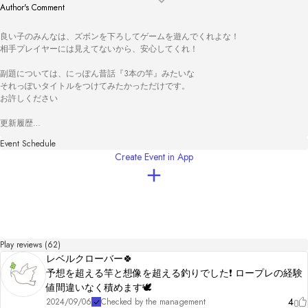
Author's Comment
良い子のみんなは、ズボンを下ろしてゲームを遊んでくれよな！

相手プレイヤーには見えてないから、安心してくれ！

副題については、にっぽん昔話『3本の竿』みたいな

それっぽいタイトルをつけてみたかっただけです。

お許しください

更新履歴

2024.09.03 初版リリース

Event Schedule
2024.09.07 BGM音量の調整,地文の微修正

Create Event in App
Play reviews (62)
レベルクローバー🍀
予想を超える竿と想像を超える釣りでした❗️ ロープレの経験
値間違いなく積めます🕊️
4
2024/09/06
Checked by the management