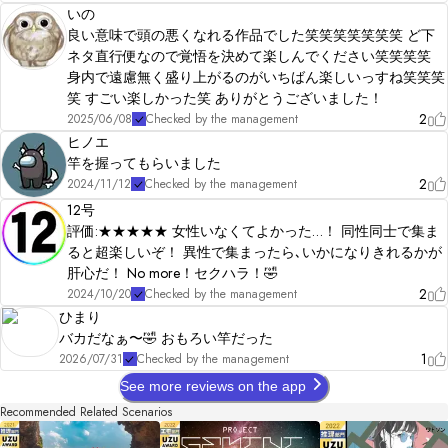
いの
良い意味で頭の悪くなれる作品でした笑笑笑笑笑笑笑 ど下
ネタ直行便なので覚悟を決めて楽しんでください笑笑笑笑
身内で遠慮無く盛り上がるのがいちばん楽しいっすね笑笑笑
笑 すごい楽しかった笑 ありがとうございました！
2
2025/06/08
Checked by the management
ヒノエ
竿を握ってもらいました
2
2024/11/12
Checked by the management
12号
評価:★★★★★ 女性いなくてよかった…！ 同性同士で集ま
ると超楽しいぞ！ 異性で集まったら､いかになりきれるかが
肝心だ！ No more！セクハラ！🤣
2
2024/10/20
Checked by the management
ひまり
バカだなぁ〜🤣 おもろい竿だった
1
2026/07/31
Checked by the management
See more reviews on the app
Recommended Related Scenarios