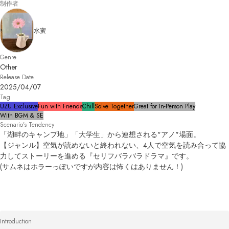
制作者
水蜜
Genre
Other
Release Date
2025/04/07
Tag
UZU Exclusive
Fun with Friends
Chill
Solve Together
Great for In-Person Play
With BGM & SE
Scenario’s Tendency
「湖畔のキャンプ地」「大学生」から連想される"アノ"場面。

【ジャンル】空気が読めないと終われない、4人で空気を読み合って協
力してストーリーを進める『セリフバラバラドラマ』です。

(サムネはホラーっぽいですが内容は怖くはありません！)
Introduction