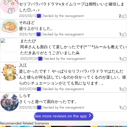
セリフバラバラドラマ×タイムリープは相性いいと確信しま
した🕔⸝⋆⸝⋆
2
2025/05/12
Checked by the management
それほど
盛り上がりました。
1
2025/10/17
Checked by the management
またたび
同卓さんも面白くて楽しかったです(*^^*)ルールも教えてい
ただきありがとうございました🙇
1
2025/07/29
Checked by the management
入江
楽しかったです！ やっぱりセリフバラバラドラマはだんだ
んと彼らが何を話しているのか分かってくるのが楽しい。彼
らのシチュエーションがとても気になります…。
1
2025/07/06
Checked by the management
しらす
さくっと遊べて面白かったです。
1
2025/05/22
Checked by the management
See more reviews on the app
Recommended Related Scenarios