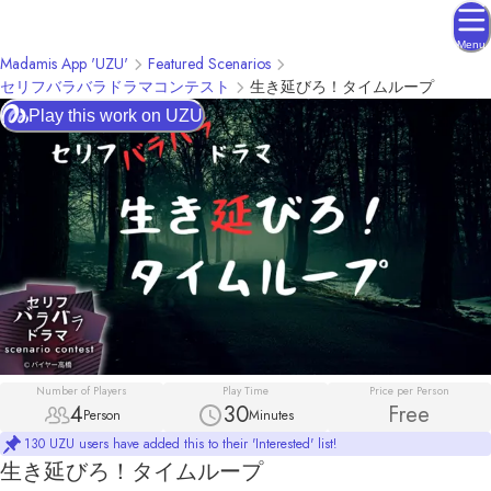
Menu
Madamis App 'UZU'
Featured Scenarios
セリフバラバラドラマコンテスト
生き延びろ！タイムループ
Play this work on UZU
Number of Players
Play Time
Price per Person
4
30
Free
Person
Minutes
130 UZU users have added this to their 'Interested' list!
生き延びろ！タイムループ