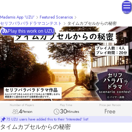
Menu
Madamis App 'UZU'
Featured Scenarios
セリフバラバラドラマコンテスト
タイムカプセルからの秘密
Play this work on UZU
Number of Players
Play Time
Price per Person
4
30
Free
Person
Minutes
75 UZU users have added this to their 'Interested' list!
タイムカプセルからの秘密