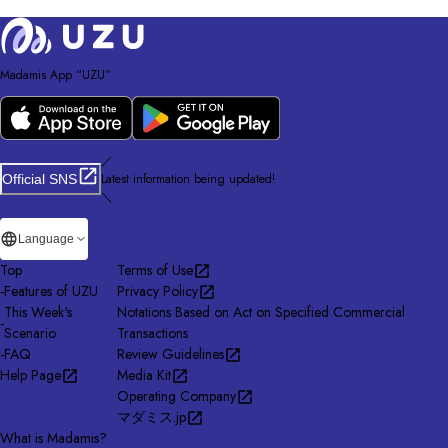
Madamis App “UZU”
／
Latest information being updated!
Official SNS
＼
Language
Top
Terms of Use
-
Features of UZU
Privacy Policy
This Week's
Notations Based on Act on Specified Commercial
-
Scenario
Transactions
-
FAQ
Review Guidelines
Help Page
Media Kit
Operating Company
マダミス.jp
What is Madamis?