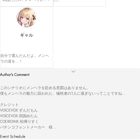
ギャル
自分で選んだんだよ。メンヘ
ラの道を…！
Author's Comment
このシナリオにメンヘラを貶める意図はありません。

僕もメンヘラの魅力に囚われた、犠牲者の1人に過ぎないってことですね…

クレジット

VOICEVOX:ずんだもん

VOICEVOX:四国めたん

COEIROINK:松嘩りすく

パチンコフォントメーカー　様

Trin art　様

Event Schedule
南雲リズ　様
