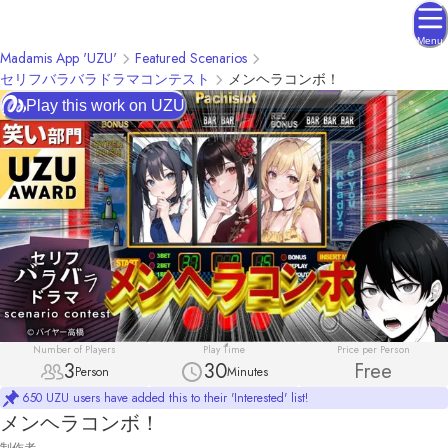
Menu
Madamis App 'UZU'
Featured Scenarios
セリフバラバラドラマコンテスト
メンヘラコンボ！
Play this work on UZU
Number of Players
Play Time
Price per Person
3
30
Free
Person
Minutes
650 UZU users have added this to their 'Interested' list!
メンヘラコンボ！