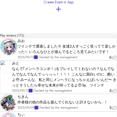
Create Event in App
お宝BGM　様

イラストAC　様

CoeFont　様（Voiced by https://CoeFont.cloud）
Play reviews (173)
みお
ツインテで通過しました💠 友達2人すっごく笑ってて楽しか
った✨ いろんなひとが遊んでるところ見てみたいです！
6
2025/09/15
Checked by the management
みと
なんで｢メンヘラコンボ！｣をプレイしてくれないの？なんでな
んでなんでなんでっっっっ！！！！ こんなに面白いのに…酷い
よ🥹 みーんな、私と同じメンヘラになっちゃえばいいんだ〜 き
っとそうしたら幸せな未来が待ってるよ🥺 by、ツインテ
5
2025/09/12
Checked by the management
ちきん
作者様の他の作品も遊んでくれないと許さないから...！
5
2025/09/09
Checked by the management
ちぃ