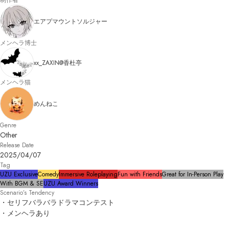
制作者
エアプマウントソルジャー
メンヘラ博士
xx_ZAXIN@香杜亭
メンヘラ猫
めんねこ
Genre
Other
Release Date
2025/04/07
Tag
UZU Exclusive
Comedy
Immersive Roleplaying
Fun with Friends
Great for In-Person Play
With BGM & SE
UZU Award Winners
Scenario’s Tendency
・セリフバラバラドラマコンテスト

・メンヘラあり