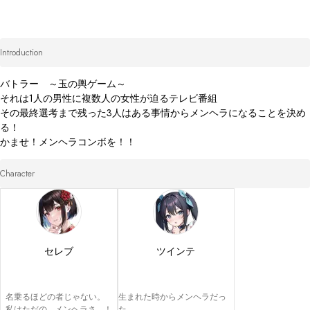
Introduction
バトラー　～玉の輿ゲーム～

それは1人の男性に複数人の女性が迫るテレビ番組

その最終選考まで残った3人はある事情からメンヘラになることを決め
る！

かませ！メンヘラコンボを！！
Character
セレブ
ツインテ
名乗るほどの者じゃない。

生まれた時からメンヘラだっ
私はただの…メンヘラさ…！
た。