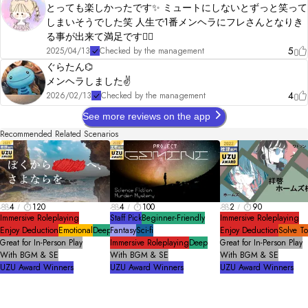
とっても楽しかったです✨️ ミュートにしないとずっと笑って
しまいそうでした笑 人生で1番メンヘラにフレさんとなりき
る事が出来て満足です👍🏻
5
2025/04/13
Checked by the management
ぐらたん⌬
メンヘラしました✌️
4
2026/02/13
Checked by the management
See more reviews on the app
Recommended Related Scenarios
4
120
4
100
2
90
Immersive Roleplaying
Staff Pick
Beginner-Friendly
Immersive Roleplaying
Enjoy Deduction
Emotional
Deep
Fantasy
Sci-fi
Enjoy Deduction
Solve T
Great for In-Person Play
Immersive Roleplaying
Deep
Great for In-Person Play
With BGM & SE
With BGM & SE
With BGM & SE
UZU Award Winners
UZU Award Winners
UZU Award Winners