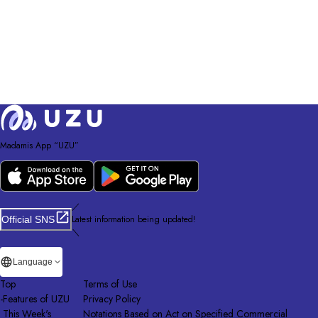
Madamis App “UZU”
／
Latest information being updated!
Official SNS
＼
Language
Top
Terms of Use
-
Features of UZU
Privacy Policy
This Week's
Notations Based on Act on Specified Commercial