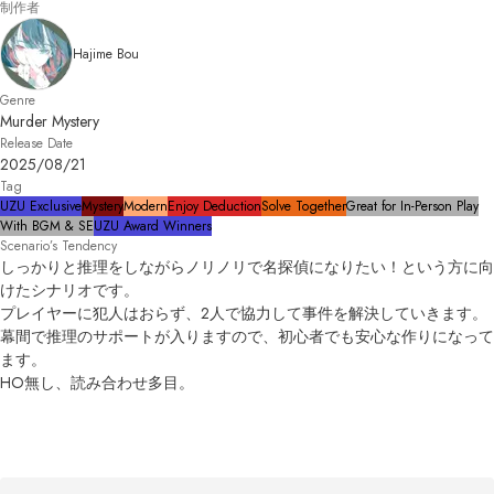
制作者
Hajime Bou
Genre
Murder Mystery
Release Date
2025/08/21
Tag
UZU Exclusive
Mystery
Modern
Enjoy Deduction
Solve Together
Great for In-Person Play
With BGM & SE
UZU Award Winners
Scenario’s Tendency
しっかりと推理をしながらノリノリで名探偵になりたい！という方に向
けたシナリオです。

プレイヤーに犯人はおらず、2人で協力して事件を解決していきます。

幕間で推理のサポートが入りますので、初心者でも安心な作りになって
ます。

HO無し、読み合わせ多目。