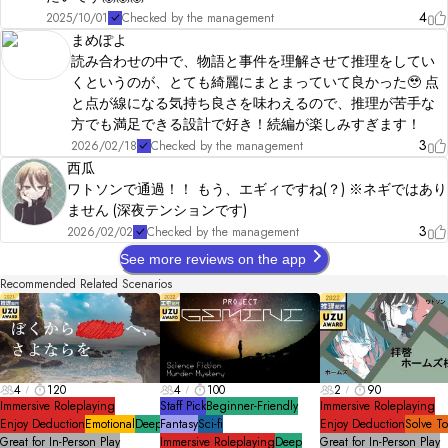
4
2025/10/01
Checked by the management
まめぽよ
読み合わせの中で、物語と事件を理解させて推理をしてい
くというのが、とても綺麗にまとまっていて良かった🥹 点
と点が線になる気持ち良さを味わえるので、推理が苦手な
方でも満足できる設計で好き！続編が楽しみすぎます！
3
2026/02/18
Checked by the management
西瓜
ワトソンで通過！！ もう、エギィですね(？) ※ネギではあり
ません (深夜テンションです)
3
2026/02/02
Checked by the management
See more reviews on the app
Recommended Related Scenarios
4
120
4
100
2
90
Immersive Roleplaying
Staff Pick
Beginner-Friendly
Immersive Roleplaying
Enjoy Deduction
Emotional
Deep
Fantasy
Sci-fi
Enjoy Deduction
Solve T
Great for In-Person Play
Immersive Roleplaying
Deep
Great for In-Person Play