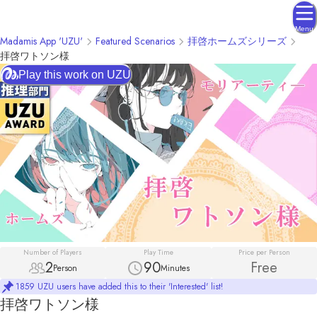
Menu
Madamis App 'UZU'
Featured Scenarios
拝啓ホームズシリーズ
拝啓ワトソン様
Play this work on UZU
Number of Players
Play Time
Price per Person
2
90
Free
Person
Minutes
1859 UZU users have added this to their 'Interested' list!
拝啓ワトソン様