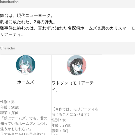
Introduction
舞台は、現代ニューヨーク。

劇場に放たれた、2発の弾丸。

難事件に挑むのは、言わずと知れた名探偵ホームズ＆悪のカリスマ・モ
リアーティ。
Character
ホームズ
ワトソン（モリアーテ
ィ）
性別：男

年齢：20歳

【今作では、モリアーティを
職業：探偵

演じることになります】

「僕はホームズ。でも、君の
性別：女

知っているホームズとは少し
年齢：29歳

違うかもしれない」

職業：助手

天才を鼻にかけた美少年にし