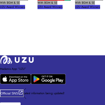
With BGM & SE
With BGM & SE
With BGM & SE
UZU Award Winners
UZU Award Winners
UZU Award Winners
Madamis App “UZU”
／
Latest information being updated!
Official SNS
＼