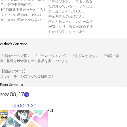
「私はワトソン。でも、あな
て、探偵事務所の主。

たの知っているワトソンとは
4年前麻薬中毒だったところを
少し違うかもしれない」

ワトソンに救われ、それ以
中華系美人のお姉さん。

来、彼女に頭が上がらない。
何かと危なっかしいホームズ
が気になり、医者を辞めて押
しかけ助手になって3年。
Author's Comment
『拝啓ホームズ様』、『ゴーストウィング』、『さざんがはち』、『加賀っ奏』
等、推理とRPが楽しめる作品を書いています。

【配信について】

どうぞ！ルールに守ってご自由に！
Event Schedule
08
17
2026
月
12
00
13
30
Full