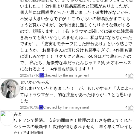
いました…！ 2作目より難易度高めと記載がありましたが、
個人的には同程度だったと思いました！確実性がないから、
不安は大きいかもですが！ このぐらいの難易度がすごくち
ょうど良いですが、 次作は更に難しくなりそうな気がする
ので、頑張ります…！！💪 トラウマに関しては確かに注意書
きあっても良いかもしれませんね…。私は気にならなかった
ですが…。「史実をモチーフにした部分あり」という感じで
しょうか。 お相手さんの演じ分けも見事すぎて、4作目も更
に楽しみです！！ サクサクと進み、60分ほどで終わったの
で、 私たち、超優秀な卓だったんじゃ？？笑 天才ホームズ
になれるよう、 4作目も頑張ります！！
4
2025/12/16
Checked by the management
せいかいちゃん
楽しませていただきました！ が、もしかすると「人によっ
てはトラウマが～」的な注意があったほうが…？とも思いま
した
4
2025/10/06
Checked by the management
みと
ワトソンで通過。 安定の面白さ！推理の楽しさを教えてくれた
シリーズの最新作！ 次作が待ちきれません… 早く早くプレイし
たいです🙌🙌🙌