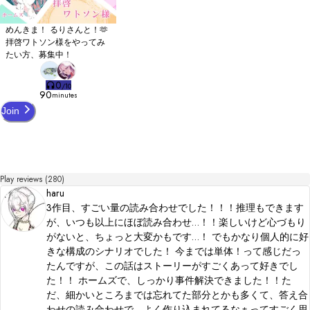
めんきま！ るりさんと！🫶
拝啓ワトソン様をやってみ
たい方、募集中！
0
/
10
90
minutes
Join
Play reviews (280)
haru
3作目、すごい量の読み合わせでした！！！推理もできます
が、いつも以上にほぼ読み合わせ…！！楽しいけど心づもり
がないと、ちょっと大変かもです…！ でもかなり個人的に好
きな構成のシナリオでした！ 今までは単体！って感じだっ
たんですが、この話はストーリーがすごくあって好きでし
た！！ ホームズで、しっかり事件解決できました！！た
だ、細かいところまでは忘れてた部分とかも多くて、答え合
わせの読み合わせで、よく作り込まれてるなぁってすごく思