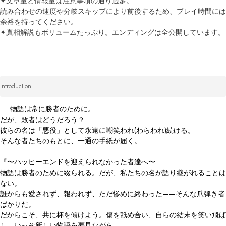
✦文章量と情報量は注意事項の通り過多。

読み合わせの速度や分岐スキップにより前後するため、プレイ時間には
余裕を持ってください。

✦真相解説もボリュームたっぷり。エンディングは全公開しています。
Introduction
──物語は常に勝者のために。

だが、敗者はどうだろう？

彼らの名は「悪役」として永遠に嘲笑われ(わらわれ)続ける。

そんな者たちのもとに、一通の手紙が届く。

『〜ハッピーエンドを迎えられなかった者達へ〜

物語は勝者のために綴られる。だが、私たちの名が語り継がれることは
ない。

誰からも愛されず、報われず、ただ惨めに終わった——そんな爪弾き者
ばかりだ。

だからこそ、共に杯を傾けよう。傷を舐め合い、自らの結末を笑い飛ば
し、いっそ新しい物語を夢見ながら。
