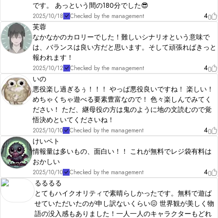
です。 あっという間の180分でした😎
4
2025/10/18
Checked by the management
芙蓉
なかなかのカロリーでした！難しいシナリオという意味で
は、バランスは良い方だと思います。そして頑張ればきっと
報われます！
4
2025/10/12
Checked by the management
いの
悪役楽し過ぎるぅ！！！ やっぱ悪役良いですね！ 楽しい！
めちゃくちゃ遊べる要素豊富なので！ 色々楽しんでみてく
ださい！ ただ、継母役の方は鬼のように地の文読むので覚
悟決めといてくださいね！
4
2025/10/10
Checked by the management
けいペト
情報量は多いもの、面白い！！ これが無料でレジ袋有料は
おかしい
4
2025/10/10
Checked by the management
るるるる
とてもハイクオリティで素晴らしかったです。無料で遊ば
せていただいたのが申し訳ないくらい😖 世界観が美しく物
語の没入感もありました！一人一人のキャラクターもどれ