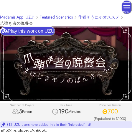
Menu
Madamis App 'UZU'
Featured Scenarios
作者そうにゃオススメ
爪弾き者の晩餐会
Play this work on UZU
Number of Players
Play Time
Price per Person
5
190
700
Person
Minutes
(Equivalent to $1000)
812 UZU users have added this to their 'Interested' list!