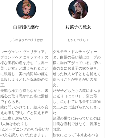
白雪姫の継母
お菓子の魔女
しらゆきひめのままはは
おかしのまじょ
レーヴェン・ヴェリディア。
グルモラ・ドルチェヴィー
ブロンドヘアにサファイアの
タ。白髪の長い髪はロープの
様な宝石の瞳を持ち『世界一
様に垂れ下がっている。深い
美しい女』と讃えられること
森の奥にお菓子の家を築き、
に執着し、実の娘同然の姫を
迷った旅人や子どもを捕えて
毒殺しようとした呪術師の女
食らうことが生きがいの魔
王。

女。

美貌も権力も持ちながら、嫉
だが子どもたちの罠にまんま
妬心に取り憑かれた姿は滑稽
と嵌り（はまり）、窯に落
ですらある。

ち、焼かれている最中に獲物
鏡に問いかけても、結末を変
の二人には逃げられてしまっ
えぬ限り“美しい”と答える声
た。

は二度と戻らない。

欲望の果てに待っていたのは
1人称はわたくし

甘美な勝利ではなく、苦痛と
(⚠︎オープニングの相当長い地
敗北。

の文を読んでいただきます。
彼女にとって“本来あるべき