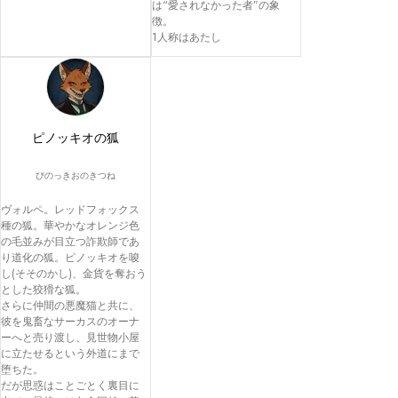
は“愛されなかった者”の象
徴。

1人称はあたし
ピノッキオの狐
ぴのっきおのきつね
ヴォルペ。レッドフォックス
種の狐。華やかなオレンジ色
の毛並みが目立つ詐欺師であ
り道化の狐。ピノッキオを唆
し(そそのかし)、金貨を奪おう
とした狡猾な狐。

さらに仲間の悪魔猫と共に、
彼を鬼畜なサーカスのオーナ
ーへと売り渡し、見世物小屋
に立たせるという外道にまで
堕ちた。

だが思惑はことごとく裏目に