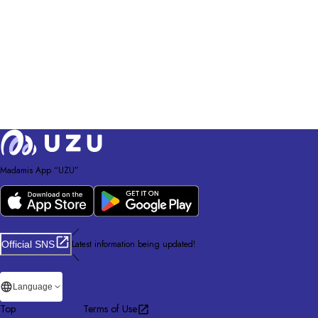
Madamis App “UZU”
／
Latest information being updated!
Official SNS
＼
Language
Top
Terms of Use