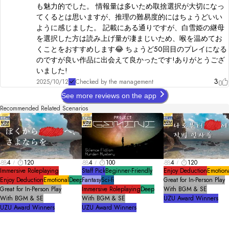
も魅力的でした。 情報量は多いため取捨選択が大切になっ
てくるとは思いますが、推理の難易度的にはちょうどいい
ように感じました。 記載にある通りですが、白雪姫の継母
を選択した方は読み上げ量が凄まじいため、喉を温めてお
くことをおすすめします😂 ちょうど50回目のプレイになる
のですが良い作品に出会えて良かったです!ありがとうござ
いました!
3
2025/10/12
Checked by the management
See more reviews on the app
Recommended Related Scenarios
4
120
4
100
4
120
Immersive Roleplaying
Staff Pick
Beginner-Friendly
Enjoy Deduction
Emotion
Enjoy Deduction
Emotional
Deep
Fantasy
Sci-fi
Great for In-Person Play
Great for In-Person Play
Immersive Roleplaying
Deep
With BGM & SE
With BGM & SE
With BGM & SE
UZU Award Winners
UZU Award Winners
UZU Award Winners