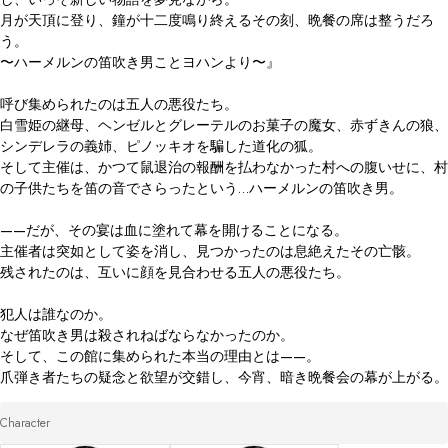
月が天頂に登り、鐘が十二度鳴り終えるその刻、晩餐の席は整うだろ
う。

〜ハーメルンの笛吹き男ことヨハンより〜』

呼び集められたのは五人の悪役たち。

白雪姫の継母、ヘンゼルとグレーテルのお菓子の魔女、赤ずきんの狼、
シンデレラの義姉、ピノッキオを騙した道化の狐。

そして主催は、かつて鼠退治の報酬を払わなかった村への腹いせに、村
の子供たちを笛の音でさらったという…ハーメルンの笛吹き男。

——だが、その宴は血に塗れて幕を開けることになる。

主催者は突如として姿を消し、見つかったのは息絶えたその亡骸。

残されたのは、互いに顔を見合わせる五人の悪役たち。

犯人は誰なのか。

なぜ笛吹き男は殺されねばならなかったのか。

そして、この館に集められた本当の理由とは——。

爪弾き者たちの疑念と欲望が交錯し、今宵、暗き晩餐会の幕が上がる。
Character