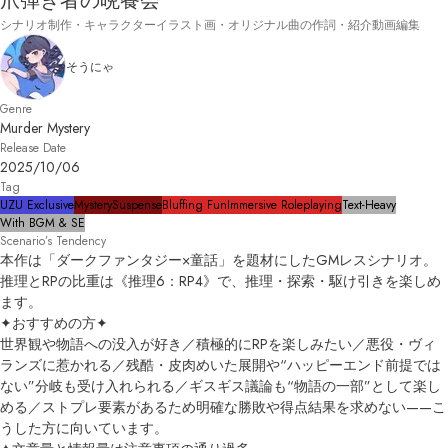
爪弾き者の晩餐会
シナリオ制作・キャラクターイラスト画・オリジナル曲の作詞・紹介動画編集
そうにゃ
Genre
Murder Mystery
Release Date
2025/10/06
Tag
UZU Exclusive
Mystery
Suspense
Bluffing Fun
Immersive Roleplaying
Text-Heavy
With BGM & SE
Scenario’s Tendency
本作は「ダークファンタジー×童話」を題材にしたGMレスシナリオ。
推理とRPの比重は《推理6：RP4》で、推理・探索・駆け引きを楽しめ
ます。

✦おすすめの方✦

世界観や物語への没入が好き／積極的にRPを楽しみたい／悪役・ヴィ
ランズに惹かれる／残酷・皮肉めいた展開や“ハッピーエンド前提では
ない”分岐も受け入れられる／ギスギス議論も“物語の一部”として楽し
める／ストプレ要素があるため明確な勝敗や得点結果を求めない——こ
うした方に向いています。
