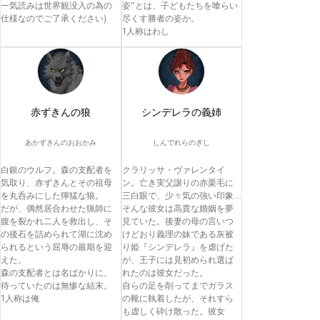
一気読みは世界観没入の為の
姿”とは、子どもたちを喰らい
仕様なのでご了承ください)
尽くす勝者の姿か。

1人称はわし
赤ずきんの狼
シンデレラの義姉
あかずきんのおおかみ
しんでれらのぎし
白銀のウルフ。森の支配者を
クラリッサ・ヴァレンタイ
気取り、赤ずきんとその祖母
ン。亡き実父譲りの赤栗毛に
を丸呑みにした獰猛な狼。

三白眼で、少々気の強い印象…
だが、偶然居合わせた猟師に
そんな彼女は高貴な婚姻を夢
腹を裂かれ二人を救出し、そ
見ていた。後妻の母の言いつ
の後石を詰められて湖に沈め
けどおり義理の妹である灰被
られるという屈辱の最期を迎
り姫『シンデレラ』を虐げた
えた。

が、王子には見初められ選ば
森の支配者とは名ばかりに、
れたのは彼女だった。

待っていたのは無惨な結末。

自らの足を削ってまでガラス
1人称は俺
の靴に執着したが、それすら
も虚しく砕け散った。彼女