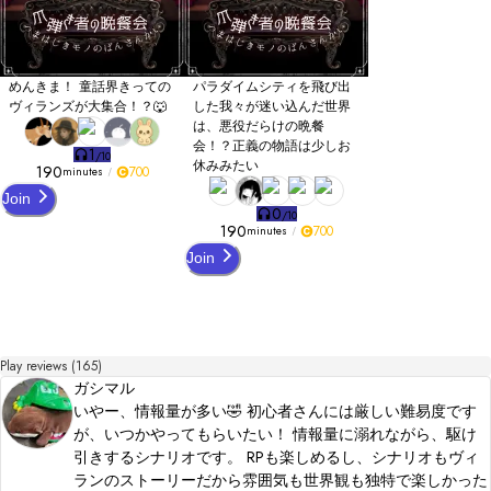
童話を知らなくても遊べます◎GMレスのため、ウズ初心者にも分かりやすい説明
を用意しています。

約3時間の長編のため、水分のご用意をお忘れなく。

ぜひ世界観に浸っていただければ幸いです。

めんきま！ 童話界きっての
パラダイムシティを飛び出
◆作品構成、人物デザインイラストは作者本人が手掛けております

ヴィランズが大集合！？🐺
した我々が迷い込んだ世界
◆その他背景素材…OKUMONO様、Clipstudio、ibisPaint

は、悪役だらけの晩餐
◆小物や手がかり画像…AI生成

会！？正義の物語は少しお
1
/
10
◆BGM

休みみたい
190
700
minutes
・なぐもりずの音楽室様

・You様

Join
0
/
10
・shimtone様

190
700
minutes
・ilodolly様

・効果音ラボ様

Join
・Springin’（スプリンギン）様

・OtoLogic様

・On-Jin ～音人～様

・オリジナルAI楽曲

◆辞書、一部ワードクリエイトや文章のブラッシュアップはAIを用いてます

Play reviews (165)
ガシマル
作品完成まで携わってくださったテストプレイヤーの皆様本当にありがとうござい
いやー、情報量が多い🤣 初心者さんには厳しい難易度です
ます！

が、いつかやってもらいたい！ 情報量に溺れながら、駆け
今後の作品制作のために、お時間ありましたら感想やSNSで投稿いただけると飛ん
で見に行きます！

引きするシナリオです。 RPも楽しめるし、シナリオもヴィ
観戦可能卓はお邪魔させていただくかもしれません。
ランのストーリーだから雰囲気も世界観も独特で楽しかった