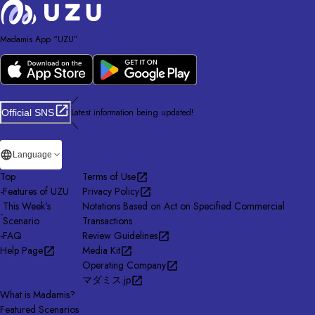
Madamis App “UZU”
／
Latest information being updated!
Official SNS
＼
Language
Top
Terms of Use
-
Features of UZU
Privacy Policy
This Week's
Notations Based on Act on Specified Commercial
-
Scenario
Transactions
-
FAQ
Review Guidelines
Help Page
Media Kit
Operating Company
マダミス.jp
What is Madamis?
Featured Scenarios