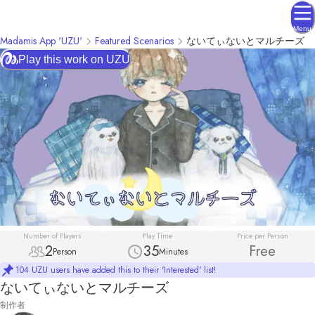
Menu
Madamis App 'UZU'
Featured Scenarios
ないてぃないとマルチーズ
Play this work on UZU
Number of Players
Play Time
Price per Person
2
35
Free
Person
Minutes
104 UZU users have added this to their 'Interested' list!
ないてぃないとマルチーズ
制作者