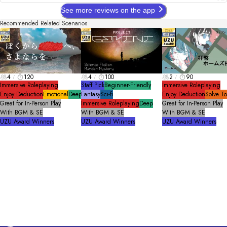
See more reviews on the app
Recommended Related Scenarios
4
120
4
100
2
90
Immersive Roleplaying
Staff Pick
Beginner-Friendly
Immersive Roleplaying
Enjoy Deduction
Emotional
Deep
Fantasy
Sci-fi
Enjoy Deduction
Solve T
Great for In-Person Play
Immersive Roleplaying
Deep
Great for In-Person Play
With BGM & SE
With BGM & SE
With BGM & SE
UZU Award Winners
UZU Award Winners
UZU Award Winners