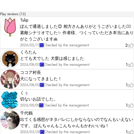
Play reviews (13)
Tulip
ぽんで通過しました😊 相方さんありがとうございました🙇‍♀️
素敵シナリオでした✨ 作者様、つくっていただき本当にあり
がとうございます🙏
2
2026/02/11
Checked by the management
くろたん
とても犬でした 犬愛は感じました
1
2026/08/03
Checked by the management
ココア村長
犬になってきました！
1
2026/08/03
Checked by the management
くぅ
切ないお話でした。
1
2026/05/05
Checked by the management
千代鶴
出てくる感想がネタバレにしかならないのでなんもいえない
です。 ぽんちゃんもこんちゃんもかわいいね！
1
2026/03/28
Checked by the management